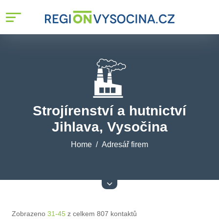
Strojírenství a hutnictví
Jihlava, Vysočina
Home
Adresář firem
Zobrazeno
31-45
z celkem 807 kontaktů