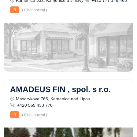
Kamenice 532, Kamenice u Jihlavy
+420 777 148 468
0
( 0 hodnocení )
AMADEUS FIN , spol. s r.o.
Masarykova 765, Kamenice nad Lipou
+420 565 433 770
0
( 0 hodnocení )