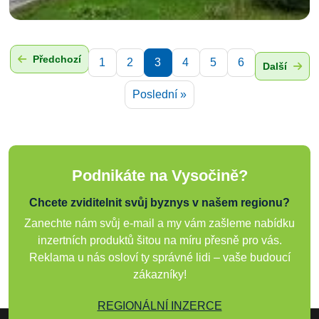
Předchozí
1
2
3
4
5
6
Další
Poslední »
Podnikáte na Vysočině?
Chcete zviditelnit svůj byznys v našem regionu?
Zanechte nám svůj e-mail a my vám zašleme nabídku
inzertních produktů šitou na míru přesně pro vás.
Reklama u nás osloví ty správné lidi – vaše budoucí
zákazníky!
REGIONÁLNÍ INZERCE