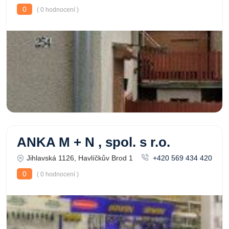
0
( 0 hodnocení )
ANKA M + N , spol. s r.o.
Jihlavská 1126, Havlíčkův Brod 1
+420 569 434 420
0
( 0 hodnocení )