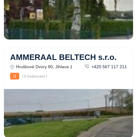
AMMERAAL BELTECH s.r.o.
Hruškové Dvory 80, Jihlava 1
+420 567 117 211
0
( 0 hodnocení )