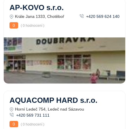
AP-KOVO s.r.o.
Krále Jana 1333, Chotěboř
+420 569 624 140
0
( 0 hodnocení )
AQUACOMP HARD s.r.o.
Horní Ledeč 754, Ledeč nad Sázavou
+420 569 731 111
0
( 0 hodnocení )