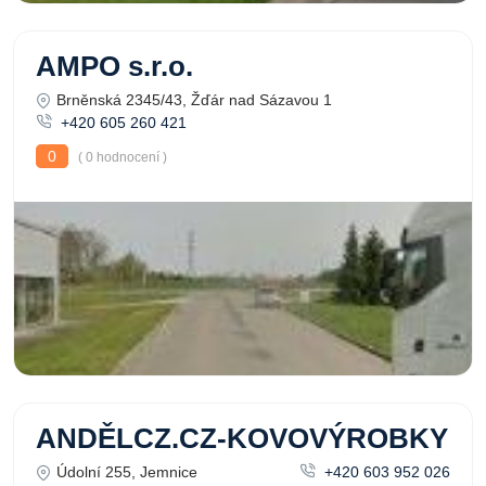
AMPO s.r.o.
Brněnská 2345/43, Žďár nad Sázavou 1
+420 605 260 421
0
( 0 hodnocení )
ANDĚLCZ.CZ-KOVOVÝROBKY
Údolní 255, Jemnice
+420 603 952 026