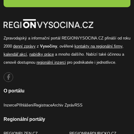
Zpravodajský a informační portál REGIONVYSOCINA.CZ přináší od roku
2000
denní zprávy
z
Vysočiny
, ověřené
kontakty na regionální firmy
,
kalendář akcí
,
nabídky práce
a mnoho dalšího. Nabízí také účinnou a
cenově dostupnou
regionální inzerci
pro podnikatele i jednotlivce.
O portálu
Inzerce
Přihlášení
Registrace
Archiv Zpráv
RSS
Regionální portály
REGIONPLZEN.CZ
REGIONPARDUBICKO.CZ