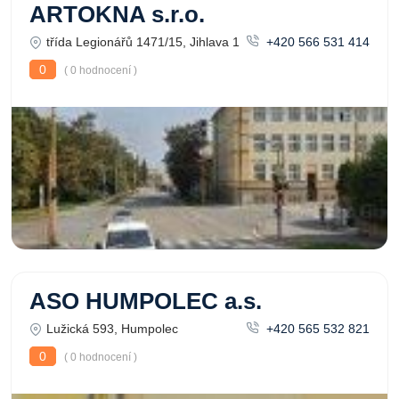
ARTOKNA s.r.o.
třída Legionářů 1471/15, Jihlava 1
+420 566 531 414
0
( 0 hodnocení )
ASO HUMPOLEC a.s.
Lužická 593, Humpolec
+420 565 532 821
0
( 0 hodnocení )