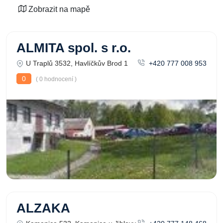
Zobrazit na mapě
ALMITA spol. s r.o.
U Traplů 3532, Havlíčkův Brod 1
+420 777 008 953
0
( 0 hodnocení )
ALZAKA