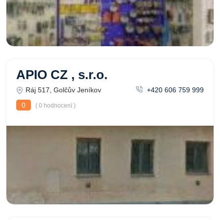
APIO CZ , s.r.o.
Ráj 517, Golčův Jeníkov
+420 606 759 999
0
( 0 hodnocení )