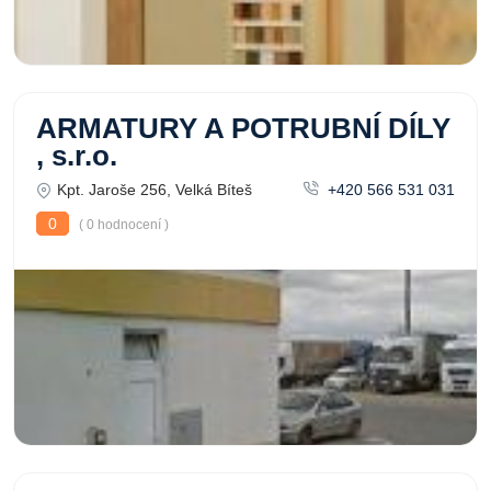
ARMATURY A POTRUBNÍ DÍLY
, s.r.o.
Kpt. Jaroše 256, Velká Bíteš
+420 566 531 031
0
( 0 hodnocení )