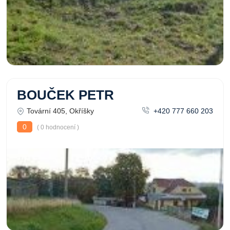
BOUČEK PETR
Tovární 405, Okříšky
+420 777 660 203
0
( 0 hodnocení )