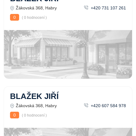
Žákovská 368, Habry
+420 731 107 261
0
( 0 hodnocení )
BLAŽEK JIŘÍ
Žákovská 368, Habry
+420 607 584 978
0
( 0 hodnocení )