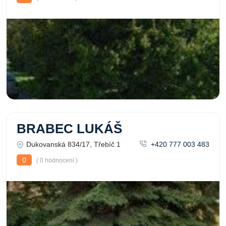
BRABEC LUKÁŠ
Dukovanská 834/17, Třebíč 1
+420 777 003 483
0
( 0 hodnocení )