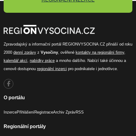
Zpravodajský a informační portál REGIONVYSOCINA.CZ přináší od roku
2000
denní zprávy
z
Vysočiny
, ověřené
kontakty na regionální firmy
,
kalendář akcí
,
nabídky práce
a mnoho dalšího. Nabízí také účinnou a
cenově dostupnou
regionální inzerci
pro podnikatele i jednotlivce.
O portálu
Inzerce
Přihlášení
Registrace
Archiv Zpráv
RSS
Regionální portály