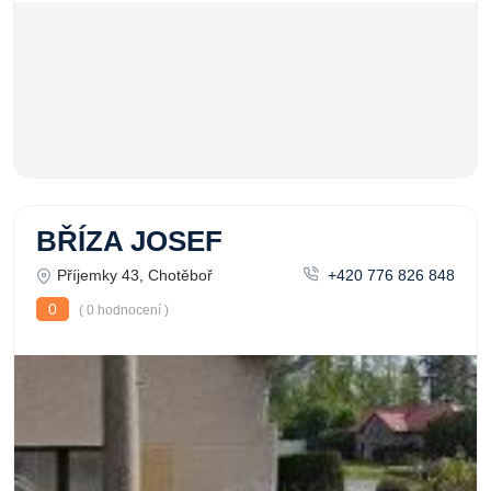
BŘÍZA JOSEF
Příjemky 43, Chotěboř
+420 776 826 848
0
( 0 hodnocení )