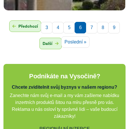
Předchozí
3
4
5
6
7
8
9
Poslední »
Další
Podnikáte na Vysočině?
Chcete zviditelnit svůj byznys v našem regionu?
Zanechte nám svůj e-mail a my vám zašleme nabídku
inzertních produktů šitou na míru přesně pro vás.
Reklama u nás osloví ty správné lidi – vaše budoucí
zákazníky!
REGIONÁLNÍ INZERCE