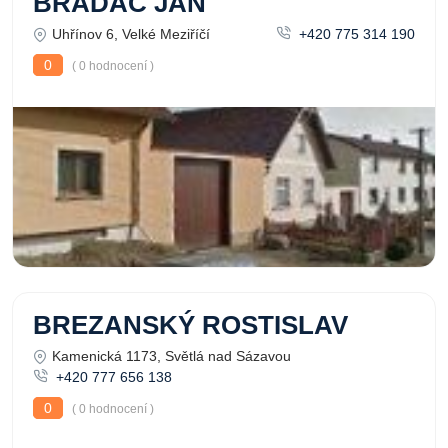
BRADÁČ JAN
Uhřínov 6, Velké Meziříčí
+420 775 314 190
0
( 0 hodnocení )
BREZANSKÝ ROSTISLAV
Kamenická 1173, Světlá nad Sázavou
+420 777 656 138
0
( 0 hodnocení )