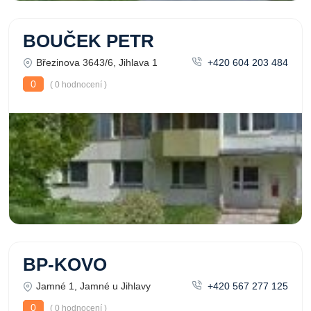
BOUČEK PETR
Březinova 3643/6, Jihlava 1
+420 604 203 484
0
( 0 hodnocení )
BP-KOVO
Jamné 1, Jamné u Jihlavy
+420 567 277 125
0
( 0 hodnocení )