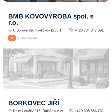
BMB KOVOVÝROBA spol. s
r.o.
U Borové 69, Havlíčkův Brod 1
+420 734 847 891
0
( 0 hodnocení )
BORKOVEC JIŘÍ
Dolní Loučky 213, Dolní Loučky
+420 608 886 761