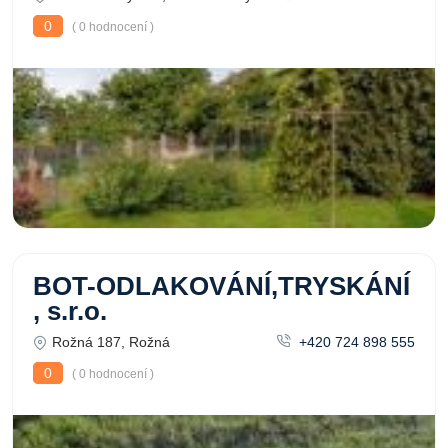
0
( 0 hodnocení )
BOT-ODLAKOVÁNÍ,TRYSKÁNÍ
, s.r.o.
Rožná 187, Rožná
+420 724 898 555
0
( 0 hodnocení )