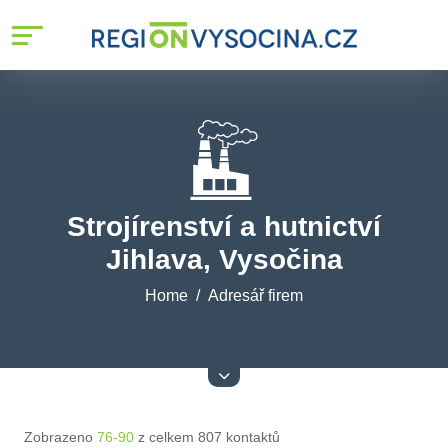
Strojírenství a hutnictví
Jihlava, Vysočina
Home
Adresář firem
Zobrazeno
76-90
z celkem 807 kontaktů