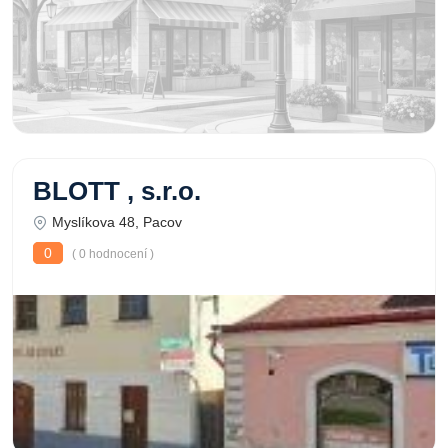
BLOTT , s.r.o.
Myslíkova 48, Pacov
0
( 0 hodnocení )