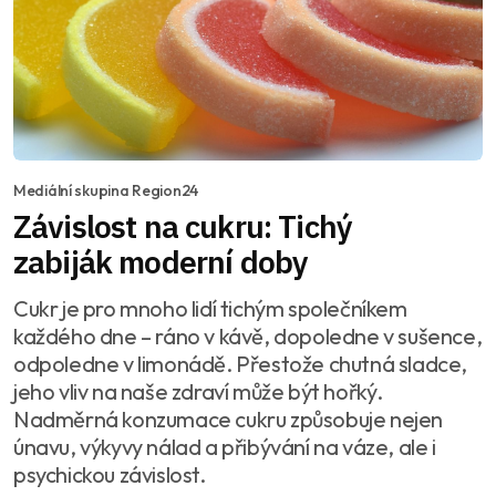
Mediální skupina Region24
Závislost na cukru: Tichý
zabiják moderní doby
Cukr je pro mnoho lidí tichým společníkem
každého dne – ráno v kávě, dopoledne v sušence,
odpoledne v limonádě. Přestože chutná sladce,
jeho vliv na naše zdraví může být hořký.
Nadměrná konzumace cukru způsobuje nejen
únavu, výkyvy nálad a přibývání na váze, ale i
psychickou závislost.