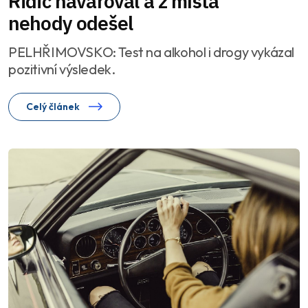
Řidič havaroval a z místa
nehody odešel
PELHŘIMOVSKO: Test na alkohol i drogy vykázal
pozitivní výsledek.
Celý článek