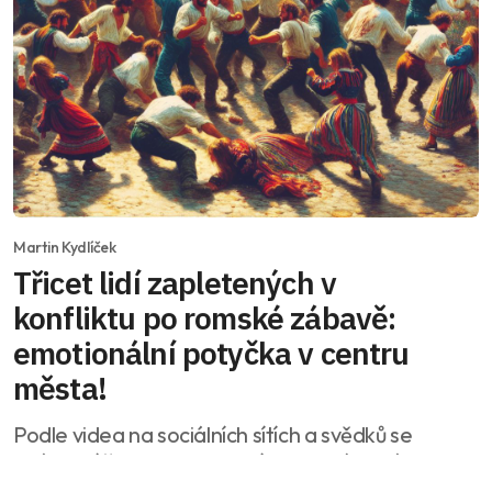
Martin Kydlíček
Třicet lidí zapletených v
konfliktu po romské zábavě:
emotionální potyčka v centru
města!
Podle videa na sociálních sítích a svědků se
události účastnilo asi 30 lidí. Policisté zahájili
trestní řízení pro podezření ze spáchání