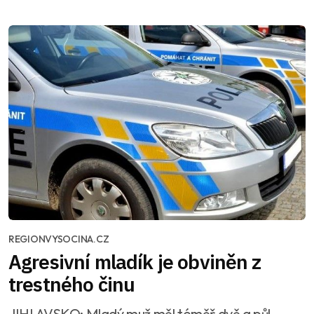
REGIONVYSOCINA.CZ
Agresivní mladík je obviněn z
trestného činu
JIHLAVSKO: Mladý muž měl téměř dvě a půl