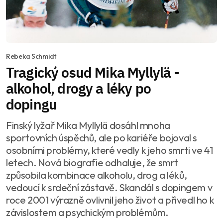
Rebeka Schmidt
Tragický osud Mika Myllylä -
alkohol, drogy a léky po
dopingu
Finský lyžař Mika Myllylä dosáhl mnoha
sportovních úspěchů, ale po kariéře bojoval s
osobními problémy, které vedly k jeho smrti ve 41
letech. Nová biografie odhaluje, že smrt
způsobila kombinace alkoholu, drog a léků,
vedoucí k srdeční zástavě. Skandál s dopingem v
roce 2001 výrazně ovlivnil jeho život a přivedl ho k
závislostem a psychickým problémům.