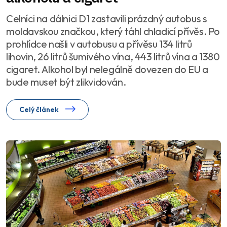
Celníci na dálnici D1 zastavili prázdný autobus s
moldavskou značkou, který táhl chladicí přívěs. Po
prohlídce našli v autobusu a přívěsu 134 litrů
lihovin, 26 litrů šumivého vína, 443 litrů vína a 1380
cigaret. Alkohol byl nelegálně dovezen do EU a
bude muset být zlikvidován.
Celý článek