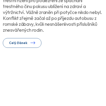
trestní řízení pro podezření ze spáchání
trestného činu pokusu ublížení na zdraví a
výtržnictví. Vážně zraněn při potyčce nikdo nebyl.
Konflikt zřejmě začal až po příjezdu autobusu z
romské zábavy, kvůli nesnášenlivosti příslušníků
znesvářených rodin.
Celý článek