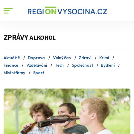
ZPRÁVY
ALKOHOL
Aktuálně
Doprava
Volný čas
Zdraví
Krimi
Finance
Vzdělávání
Tech
Společnost
Bydlení
Místní firmy
Sport