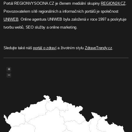
Jiří Padevěd
Bezemisní zdroje tvoří 74 %