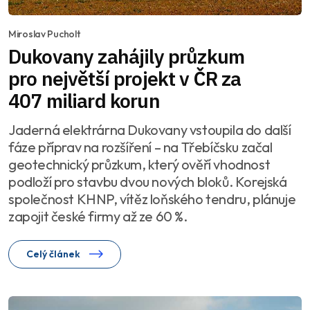
Miroslav Pucholt
Dukovany zahájily průzkum
pro největší projekt v ČR za
407 miliard korun
Jaderná elektrárna Dukovany vstoupila do další
fáze příprav na rozšíření – na Třebíčsku začal
geotechnický průzkum, který ověří vhodnost
podloží pro stavbu dvou nových bloků. Korejská
společnost KHNP, vítěz loňského tendru, plánuje
zapojit české firmy až ze 60 %.
Celý článek