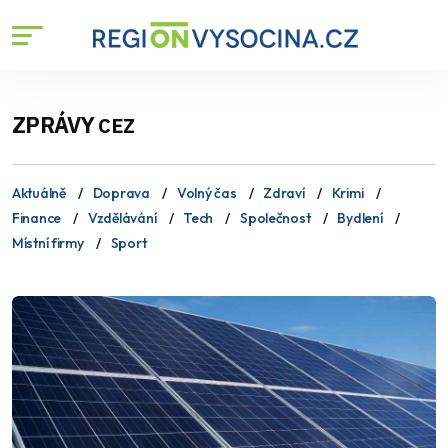
ZPRÁVY
CEZ
Aktuálně
Doprava
Volný čas
Zdraví
Krimi
Finance
Vzdělávání
Tech
Společnost
Bydlení
Místní firmy
Sport