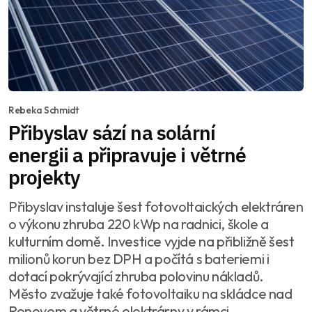
Rebeka Schmidt
Přibyslav sází na solární
energii a připravuje i větrné
projekty
Přibyslav instaluje šest fotovoltaických elektráren
o výkonu zhruba 220 kWp na radnici, škole a
kulturním domě. Investice vyjde na přibližně šest
milionů korun bez DPH a počítá s bateriemi i
dotací pokrývající zhruba polovinu nákladů.
Město zvažuje také fotovoltaiku na skládce nad
Ronovem a větrné elektrárny v rámci