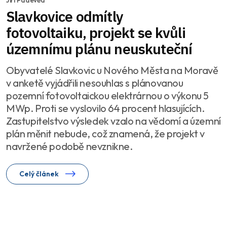
Jiří Padevěd
Slavkovice odmítly
fotovoltaiku, projekt se kvůli
územnímu plánu neuskuteční
Obyvatelé Slavkovic u Nového Města na Moravě
v anketě vyjádřili nesouhlas s plánovanou
pozemní fotovoltaickou elektrárnou o výkonu 5
MWp. Proti se vyslovilo 64 procent hlasujících.
Zastupitelstvo výsledek vzalo na vědomí a územní
plán měnit nebude, což znamená, že projekt v
navržené podobě nevznikne.
Celý článek