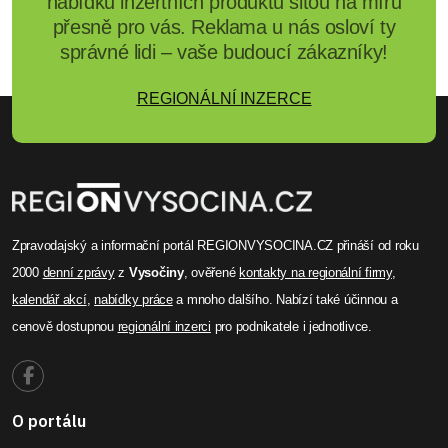
Michaela Prokopová
Dukovany obnovují výrobu na
třetím bloku