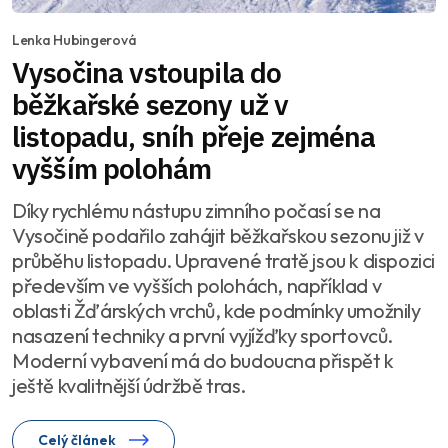
Lenka Hubingerová
Vysočina vstoupila do
běžkařské sezony už v
listopadu, sníh přeje zejména
vyšším polohám
Díky rychlému nástupu zimního počasí se na
Vysočině podařilo zahájit běžkařskou sezonu již v
průběhu listopadu. Upravené tratě jsou k dispozici
především ve vyšších polohách, například v
oblasti Žďárských vrchů, kde podmínky umožnily
nasazení techniky a první vyjížďky sportovců.
Moderní vybavení má do budoucna přispět k
ještě kvalitnější údržbě tras.
Celý článek