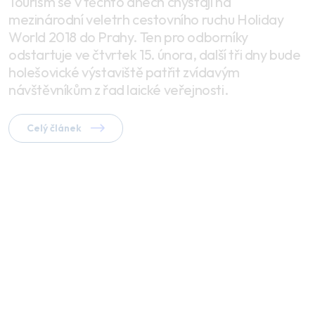
Tourism se v těchto dnech chystají na
mezinárodní veletrh cestovního ruchu Holiday
World 2018 do Prahy. Ten pro odborníky
odstartuje ve čtvrtek 15. února, další tři dny bude
holešovické výstaviště patřit zvídavým
návštěvníkům z řad laické veřejnosti.
Celý článek