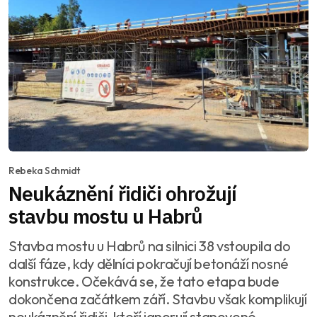
Rebeka Schmidt
Neukáznění řidiči ohrožují
stavbu mostu u Habrů
Stavba mostu u Habrů na silnici 38 vstoupila do
další fáze, kdy dělníci pokračují betonáží nosné
konstrukce. Očekává se, že tato etapa bude
dokončena začátkem září. Stavbu však komplikují
neukáznění řidiči, kteří ignorují stanovené