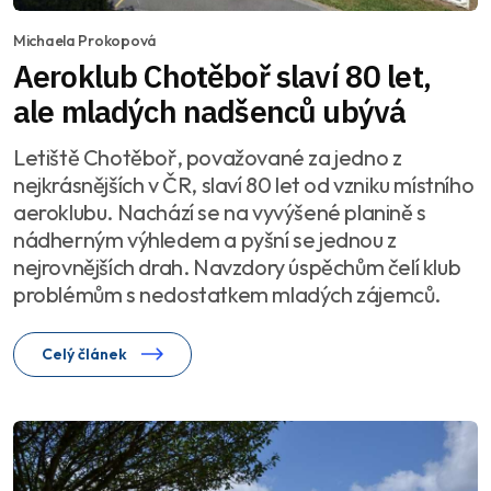
Michaela Prokopová
Aeroklub Chotěboř slaví 80 let,
ale mladých nadšenců ubývá
Letiště Chotěboř, považované za jedno z
nejkrásnějších v ČR, slaví 80 let od vzniku místního
aeroklubu. Nachází se na vyvýšené planině s
nádherným výhledem a pyšní se jednou z
nejrovnějších drah. Navzdory úspěchům čelí klub
problémům s nedostatkem mladých zájemců.
Celý článek