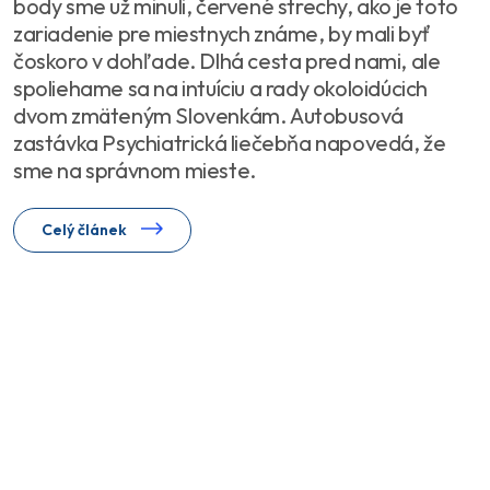
body sme už minuli, červené strechy, ako je toto
zariadenie pre miestnych známe, by mali byť
čoskoro v dohľade. Dlhá cesta pred nami, ale
spoliehame sa na intuíciu a rady okoloidúcich
dvom zmäteným Slovenkám. Autobusová
zastávka Psychiatrická liečebňa napovedá, že
sme na správnom mieste.
Celý článek