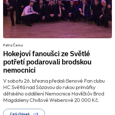
Petra Černo
Hokejoví fanoušci ze Světlé
potřetí podarovali brodskou
nemocnici
V sobotu 26. března předali členové Fan clubu
HC Světlá nad Sázavou do rukou primářky
dětského oddělení Nemocnice Havlíčkův Brod
Magdaleny Chvílové Weberové 20 000 Kč.
Celý článek