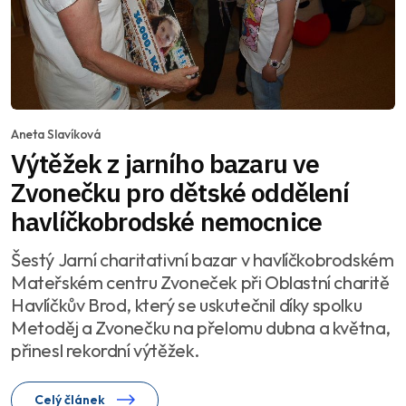
Aneta Slavíková
Výtěžek z jarního bazaru ve
Zvonečku pro dětské oddělení
havlíčkobrodské nemocnice
Šestý Jarní charitativní bazar v havlíčkobrodském
Mateřském centru Zvoneček při Oblastní charitě
Havlíčkův Brod, který se uskutečnil díky spolku
Metoděj a Zvonečku na přelomu dubna a května,
přinesl rekordní výtěžek.
Celý článek