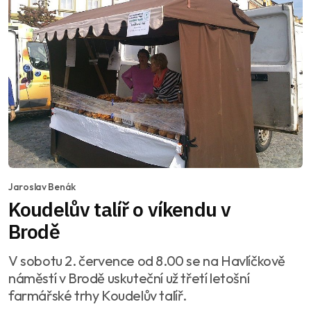
Jaroslav Benák
Koudelův talíř o víkendu v
Brodě
V sobotu 2. července od 8.00 se na Havlíčkově
náměstí v Brodě uskuteční už třetí letošní
farmářské trhy Koudelův talíř.