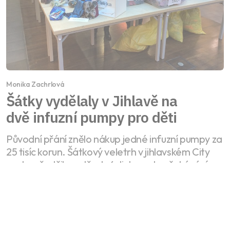
Monika Zachrlová
Šátky vydělaly v Jihlavě na
dvě infuzní pumpy pro děti
Původní přání znělo nákup jedné infuzní pumpy za
25 tisíc korun. Šátkový veletrh v jihlavském City
parku předčil ve středu 4. listopadu očekávání.
Celý článek