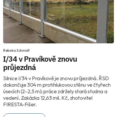
Rebeka Schmidt
I/34 v Pravíkově znovu
průjezdná
Silnice I/34 v Pravíkově je znovu průjezdná. ŘSD
dokončuje 304 m protihlukovou stěnu ve čtyřech
úsecích (2–2,5 m); práce zdržely stará studna a
vedení. Zakázka 12,63 mil. Kč, zhotovitel
FIRESTA-Fišer.