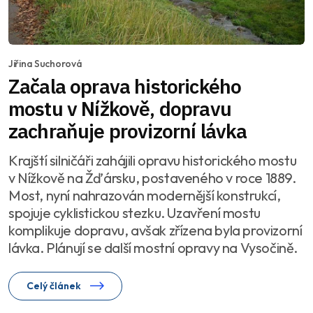
Jiřina Suchorová
Začala oprava historického
mostu v Nížkově, dopravu
zachraňuje provizorní lávka
Krajští silničáři zahájili opravu historického mostu
v Nížkově na Žďársku, postaveného v roce 1889.
Most, nyní nahrazován modernější konstrukcí,
spojuje cyklistickou stezku. Uzavření mostu
komplikuje dopravu, avšak zřízena byla provizorní
lávka. Plánují se další mostní opravy na Vysočině.
Celý článek