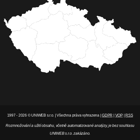
nedostatku kolaudace jako kulturního prostoru.
Synagoga, kde se mělo konat, může pojmout jen
80 lidí. Město ji chce obnovit jako kulturní
centrum, což urychlí hygienické oznámení.
Celý článek