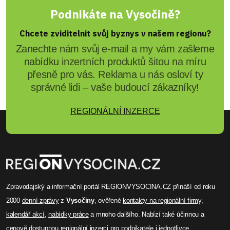
Rebeka Schmidt
Česko a Maďarsko společně
pořádají MS v hokeji 2029
Česká republika a Maďarsko plánují společně
pořádat hokejové mistrovství světa v roce 2029.
Brno by hostilo skupinové zápasy v nové
multifunkční aréně. Maďarský hokejový svaz
navrhl tuto spolupráci Česku, které nabídku
přijalo. Úspěch projektu závisí na schválení
mezinárodní hokejovou federací IIHF.
Celý článek