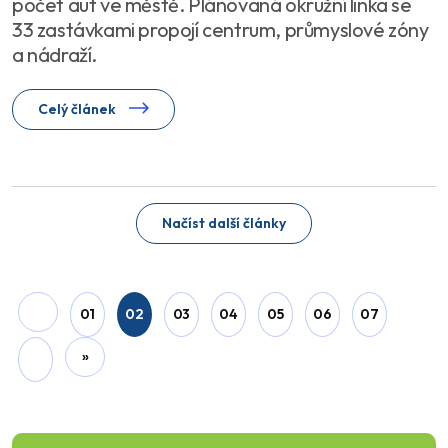
počet aut ve městě. Plánovaná okružní linka se
33 zastávkami propojí centrum, průmyslové zóny
a nádraží.
Celý článek