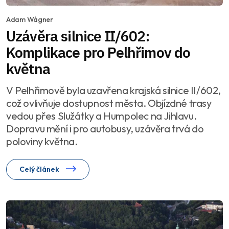
Adam Wágner
Uzávěra silnice II/602:
Komplikace pro Pelhřimov do
května
V Pelhřimově byla uzavřena krajská silnice II/602,
což ovlivňuje dostupnost města. Objízdné trasy
vedou přes Služátky a Humpolec na Jihlavu.
Dopravu mění i pro autobusy, uzávěra trvá do
poloviny května.
Celý článek