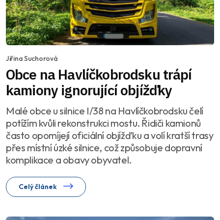
Jiřina Suchorová
Obce na Havlíčkobrodsku trápí
kamiony ignorující objížďky
Malé obce u silnice I/38 na Havlíčkobrodsku čelí
potížím kvůli rekonstrukci mostu. Řidiči kamionů
často opomíjejí oficiální objížďku a volí kratší trasy
přes místní úzké silnice, což způsobuje dopravní
komplikace a obavy obyvatel.
Celý článek