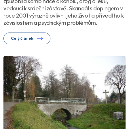
způsobila kombinace alkoholu, drog a léků,
vedoucí k srdeční zástavě. Skandál s dopingem v
roce 2001 výrazně ovlivnil jeho život a přivedl ho k
závislostem a psychickým problémům.
Celý článek