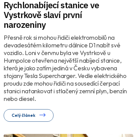
Rychlonabíjecí stanice ve
Vystrkově slaví první
narozeniny
Přesně rok si mohou řidiči elektromobilů na
devadesátém kilometru dálnice D1 nabít své
vozidlo. Loni v červnu byla ve Vystrkově u
Humpolce otevřena největší nabíjecí stanice,
která je jako zatím jediná v Česku vybavena
stojany Tesla Supercharger. Vedle elektrického
proudu zde mohou řidiči na sousedící čerpací
stanici natankovat i stlačený zemní plyn, benzín
nebo diesel.
Celý článek