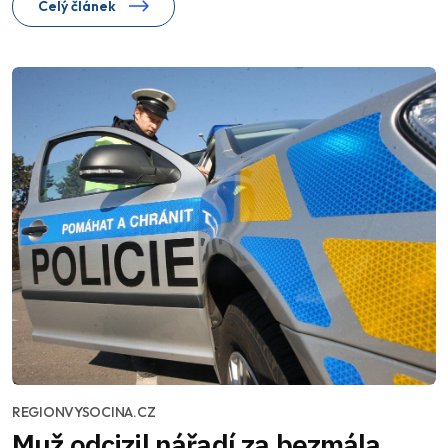
Celý článek
REGIONVYSOCINA.CZ
Muž odcizil nářadí za bezmála