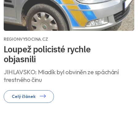
REGIONVYSOCINA.CZ
Loupež policisté rychle
objasnili
JIHLAVSKO: Mladík byl obviněn ze spáchání
trestného činu
Celý článek