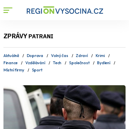
ZPRÁVY
PATRANI
Aktuálně
Doprava
Volný čas
Zdraví
Krimi
Finance
Vzdělávání
Tech
Společnost
Bydlení
Místní firmy
Sport