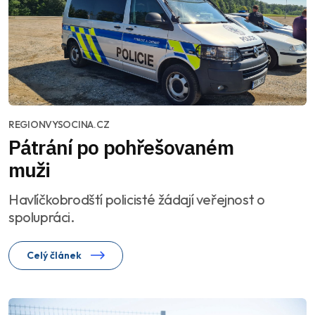
REGIONVYSOCINA.CZ
Pátrání po pohřešovaném
muži
Havlíčkobrodští policisté žádají veřejnost o
spolupráci.
Celý článek