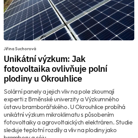
Jiřina Suchorová
Unikátní výzkum: Jak
fotovoltaika ovlivňuje polní
plodiny u Okrouhlice
Solární panely a jejich vliv na pole zkoumají
experti z Brněnské univerzity a Výzkumného
ústavu bramborářského. U Okrouhlice probíhá
unikátní výzkum mikroklimatu s působením
fotovoltaiky a agrovoltaických elektráren. Studie
sleduje teplotní rozdíly a vliv na plodiny jako
brambory a sóju.