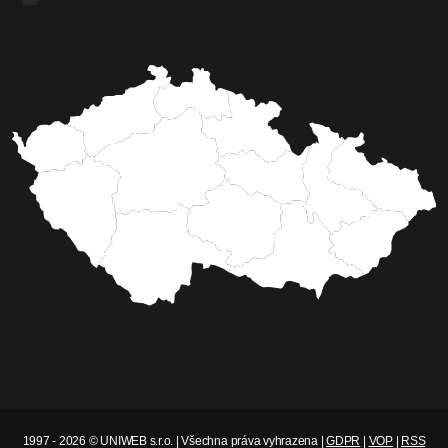
Společná doprovázená pouť
lidí zdravých a
handicapovaných
Spolky Kruhcentrum, z.s. a Medou, z.s, spolu s
širokou veřejností se rozhodli vykročit do nového
roku společně. 13.1.2018 se vydali na pouť na
Zelenou Horu a nechali se inspirovat mnoha
symbolikami cesty i vzájemnými zkušenostmi a
osobními příběhy.
Celý článek
Milan Pilař
Nehody dvou opilých řidičů na