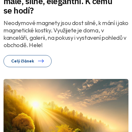
malé, silné, elegantní. K čemu
se hodí?
Neodymové magnety jsou dost silné, k mání i jako
magnetické kostky. Využijete je doma, v
kanceláři, galerii, na pokusy i vystavení pohledů v
obchodě. Hele!
Celý článek