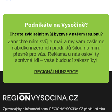
Michaela Poláková
Florbaloví žáci ze Světlé
dokázali vybojovat bronz
Třetí místo - to by výsledek, který před sezónou
nikdo nečekal. Takovou obrovskou radost
fanouškům udělali žáci Světlé a jejich sezónu si
nyní krátce shrneme.