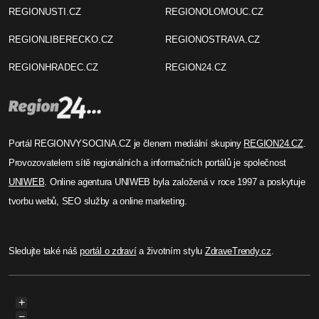
Ivana Kmochová