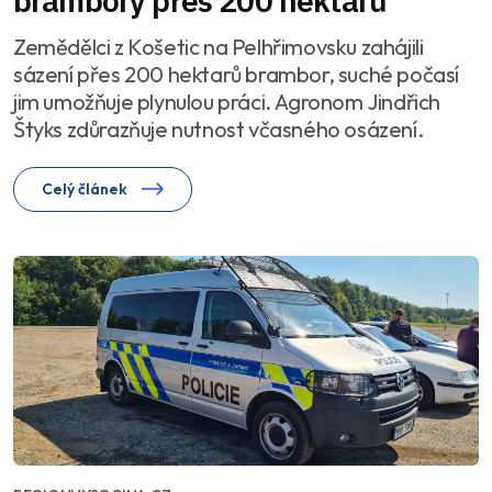
brambory přes 200 hektarů
Zemědělci z Košetic na Pelhřimovsku zahájili
sázení přes 200 hektarů brambor, suché počasí
jim umožňuje plynulou práci. Agronom Jindřich
Štyks zdůrazňuje nutnost včasného osázení.
Celý článek