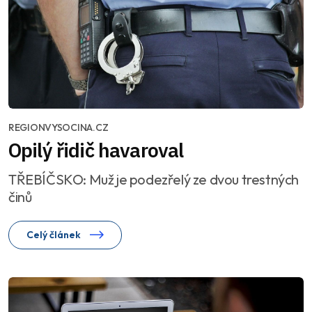
REGIONVYSOCINA.CZ
Opilý řidič havaroval
TŘEBÍČSKO: Muž je podezřelý ze dvou trestných
činů
Celý článek