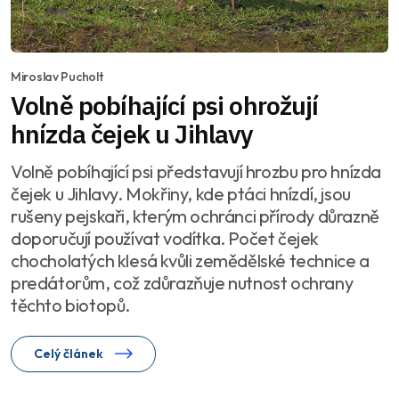
Miroslav Pucholt
Volně pobíhající psi ohrožují
hnízda čejek u Jihlavy
Volně pobíhající psi představují hrozbu pro hnízda
čejek u Jihlavy. Mokřiny, kde ptáci hnízdí, jsou
rušeny pejskaři, kterým ochránci přírody důrazně
doporučují používat vodítka. Počet čejek
chocholatých klesá kvůli zemědělské technice a
predátorům, což zdůrazňuje nutnost ochrany
těchto biotopů.
Celý článek