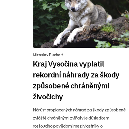
Miroslav Pucholt
Kraj Vysočina vyplatil
rekordní náhrady za škody
způsobené chráněnými
živočichy
Nárůst proplacených náhrad za škody způsobené
zvláště chráněnými zvířaty je důsledkem
rostoucího povědomí mezi vlastníky o