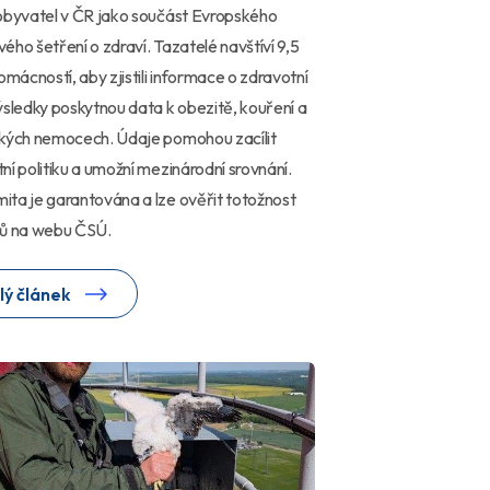
obyvatel v ČR jako součást Evropského
ého šetření o zdraví. Tazatelé navštíví 9,5
domácností, aby zjistili informace o zdravotní
ýsledky poskytnou data k obezitě, kouření a
ckých nemocech. Údaje pomohou zacílit
ní politiku a umožní mezinárodní srovnání.
ta je garantována a lze ověřit totožnost
lů na webu ČSÚ.
lý článek