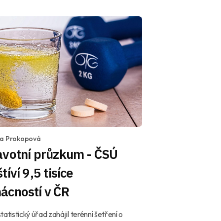
la Prokopová
avotní průzkum - ČSÚ
tíví 9,5 tisíce
ácností v ČR
tatistický úřad zahájil terénní šetření o