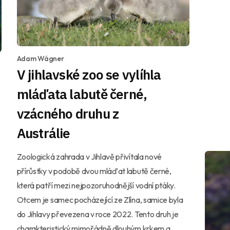
Adam Wágner
V jihlavské zoo se vylíhla
mláďata labutě černé,
vzácného druhu z
Austrálie
Zoologická zahrada v Jihlavě přivítala nové
přírůstky v podobě dvou mláďat labutě černé,
která patří mezi nejpozoruhodnější vodní ptáky.
Otcem je samec pocházející ze Zlína, samice byla
do Jihlavy převezena v roce 2022. Tento druh je
charakteristický mimořádně dlouhým krkem a