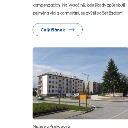
kompenzacích. Na Vysočině, kde škody způsobují
zejména vlci a kormoráni, se zvýšil počet žádostí.
Celý článek
Michaela Prokopová