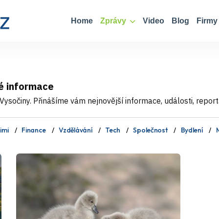
Home
Zprávy
Video
Blog
Firmy
é informace
ysočiny. Přinášíme vám nejnovější informace, události, report
imi
Finance
Vzdělávání
Tech
Společnost
Bydlení
M