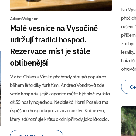
Na Vyso
ptačích
Adam Wágner
Malé vesnice na Vysočině
rušení.
přičemž
udržují tradici hospod.
zachyce
Rezervace míst je stále
lesníky
oblíbenější
hnízděn
otravá
V obci Chlum u Vírské přehrady stoupá populace
během léta díky turistům. Andrea Vondrová zde
Ce
vede hospodu, jejíž kapacita může být plně využita
až 35 hosty najednou. Nedaleká Horní Paseka má
úspěšnou hospodu provozovanou Iva Kobosem,
který zdůrazňuje krásu okolní přírody jako lákadlo.