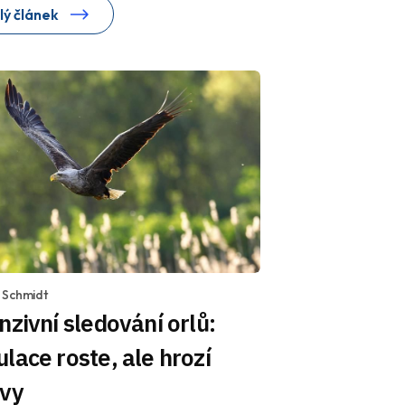
lý článek
 Schmidt
nzivní sledování orlů:
lace roste, ale hrozí
avy