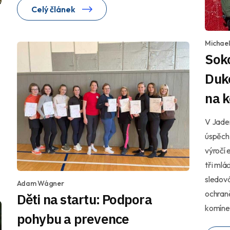
Celý článek
Michae
Soko
Duko
na 
V Jade
úspěch
výročí 
tři mlá
sledová
Adam Wágner
ochraně
Děti na startu: Podpora
komíne
pohybu a prevence