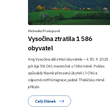
Michaela Prokopová
Vysočina ztratila 1 586
obyvatel
Kraj Vysočina dál ztrácí obyvatele — k 30. 9. 2025
jich žije 516 061, meziročně o 1 586 méně. Pokles
způsobily hlavně přirozený úbytek (-1 014) a
záporná vnitřní migrace; jedině Třebíčsko mírně
přibylo.
Celý článek