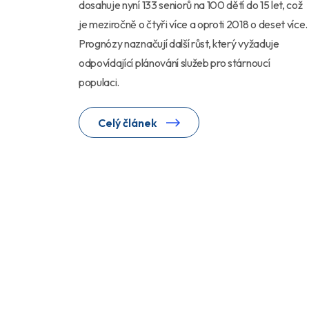
dosahuje nyní 133 seniorů na 100 dětí do 15 let, což
je meziročně o čtyři více a oproti 2018 o deset více.
Prognózy naznačují další růst, který vyžaduje
odpovídající plánování služeb pro stárnoucí
populaci.
Celý článek