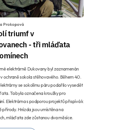
la Prokopová
lí triumf v
vanech - tři mláďata
komínech
rné elektrárně Dukovany byl zaznamenán
 v ochraně sokola stěhovavého. Během 40.
elektrárny se sokolímu páru podařilo vysedět
ďata. Ta byla označena kroužky pro
ní. Elektrárna s podporou projektů přispívá k
 přírody. Hnízda jsou umístěna na
ch, mláďata zde zůstanou dva měsíce.