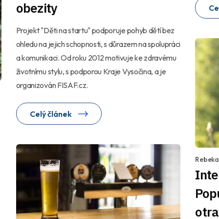
obezity
Ce
Projekt "Děti na startu" podporuje pohyb dětí bez
ohledu na jejich schopnosti, s důrazem na spolupráci
a komunikaci. Od roku 2012 motivuje ke zdravému
životnímu stylu, s podporou Kraje Vysočina, a je
organizován FISAF.cz.
Celý článek
Rebeka
Inte
Popu
otr