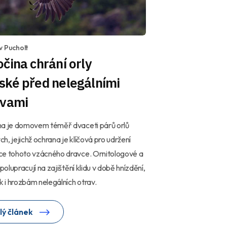
v Pucholt
čina chrání orly
ské před nelegálními
avami
na je domovem téměř dvaceti párů orlů
h, jejichž ochrana je klíčová pro udržení
ce tohoto vzácného dravce. Ornitologové a
spolupracují na zajištění klidu v době hnízdění,
ak i hrozbám nelegálních otrav.
lý článek