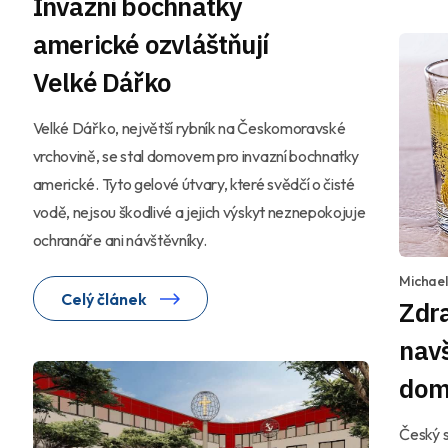
Invazní bochnatky
americké ozvláštňují
Velké Dářko
Velké Dářko, největší rybník na Českomoravské
vrchovině, se stal domovem pro invazní bochnatky
americké. Tyto gelové útvary, které svědčí o čisté
vodě, nejsou škodlivé a jejich výskyt neznepokojuje
ochranáře ani návštěvníky.
Michae
Celý článek
Zdr
navš
dom
Český s