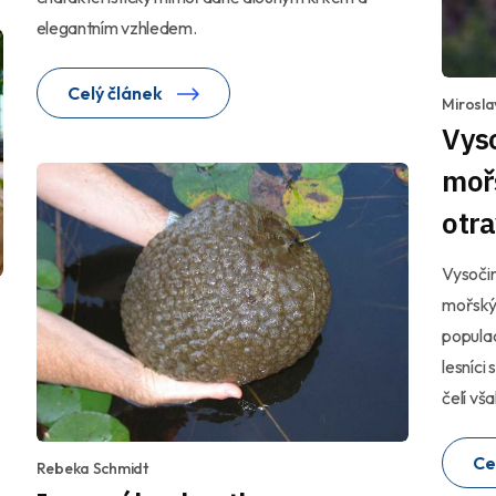
elegantním vzhledem.
Celý článek
Mirosla
Vyso
moř
otr
Vysoči
mořskýc
popula
lesníci 
čelí vš
Ce
Rebeka Schmidt