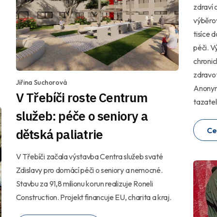
zdraví 
výběrov
tisíce 
péči. V
chroni
zdravot
Jiřina Suchorová
Anonymi
V Třebíči roste Centrum
tazate
služeb: péče o seniory a
Ce
dětská paliatrie
V Třebíči začala výstavba Centra služeb svaté
Zdislavy pro domácí péči o seniory a nemocné.
Stavbu za 91,8 milionu korun realizuje Roneli
Construction. Projekt financuje EU, charita a kraj.