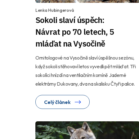
Lenka Hubingerová
Sokoli slaví úspěch:
Návrat po 70 letech, 5
mláďat na Vysočině
Ornitologové na Vysočině slaví úspěšnou sezónu,
když sokoli stěhovaví letos vyvedli pět mláďat. Tři
sokolíci hnízdí na ventilačním komíně Jaderné
elektrárny Dukovany, dva na skalisku Čtyři palice.
Celý článek