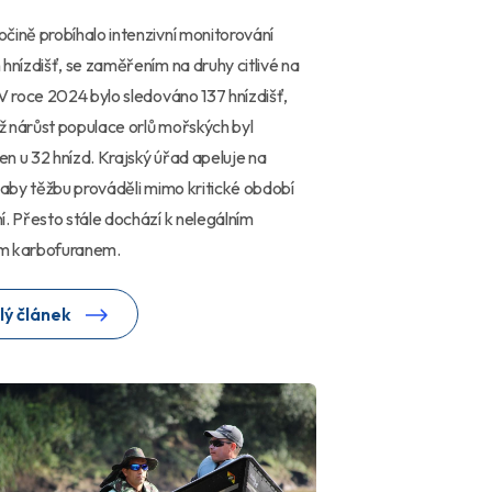
čině probíhalo intenzivní monitorování
 hnízdišť, se zaměřením na druhy citlivé na
 V roce 2024 bylo sledováno 137 hnízdišť,
 nárůst populace orlů mořských byl
n u 32 hnízd. Krajský úřad apeluje na
, aby těžbu prováděli mimo kritické období
í. Přesto stále dochází k nelegálním
m karbofuranem.
lý článek