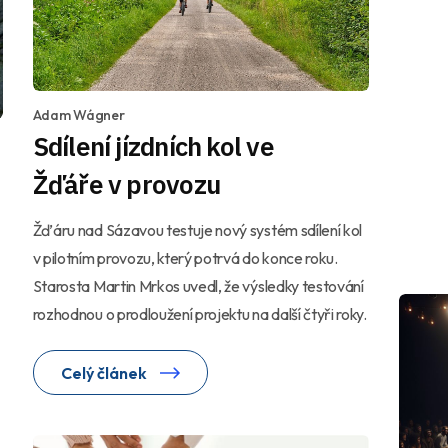
Adam Wágner
Sdílení jízdních kol ve
Žďáře v provozu
Žďáru nad Sázavou testuje nový systém sdílení kol
v pilotním provozu, který potrvá do konce roku.
Starosta Martin Mrkos uvedl, že výsledky testování
rozhodnou o prodloužení projektu na další čtyři roky.
Celý článek