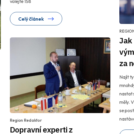
volejte 158
Celý článek
REGIO
Jak 
výmě
za 
Najít t
mnohdy
nastat 
měly. V
se post
nastává
Region Redaktor
Dopravní experti z