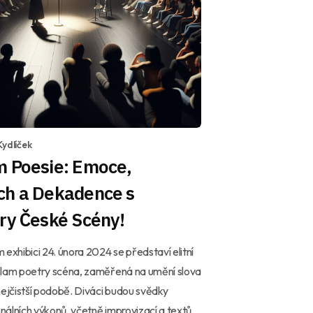
Kydlíček
m Poesie: Emoce,
ch a Dekadence s
ry České Scény!
 exhibici 24. února 2024 se představí elitní
slam poetry scéna, zaměřená na umění slova
nejčistší podobě. Diváci budou svědky
álních výkonů, včetně improvizací a textů,