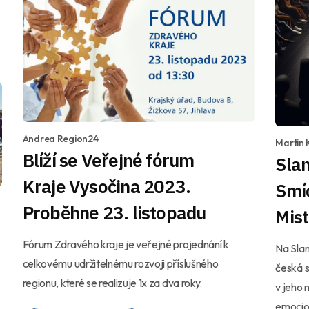
Andrea Region24
Martin 
Blíží se Veřejné fórum
Sla
Kraje Vysočina 2023.
Smí
Proběhne 23. listopadu
Mist
Fórum Zdravého kraje je veřejné projednání k
Na Slam
celkovému udržitelnému rozvoji příslušného
česká 
regionu, které se realizuje 1x za dva roky.
v jeho 
emocion