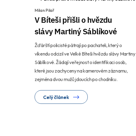
Milan Pilař
V Bíteši přišli o hvězdu
slávy Martiný Sáblíkové
Žďárští policisté pátrají po pachateli, který o
víkendu odcizil ve Velké Bíteši hvězdu slávy Martiny
Sáblíkové. Žádají veřejnost o identifikaci osob,
které jsou zachyceny na kamerovém záznamu,
zejména dvou mužů jdoucích po chodníku.
Celý článek