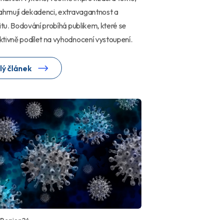
ahrnují dekadenci, extravagantnost a
litu. Bodování probíhá publikem, které se
tivně podílet na vyhodnocení vystoupení.
lý článek