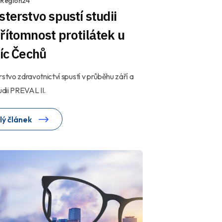
1 Region24
sterstvo spustí studii
řítomnost protilátek u
síc Čechů
rstvo zdravotnictví spustí v průběhu září a
tudii PREVAL II.
lý článek