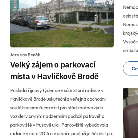
Nemocni
celostá
Nemocn
krajský
Vysočin
ambulan
Jaroslav Benák
Velký zájem o parkovací
Ce
místa v Havlíčkově Brodě
Poslední říjnový týden se v sále Staré radnice v
Havlíčkově Brodě uskutečnila veřejná obchodní
soutěž na pronájem míst pro stání motorových
vozidel v prvním nadzemním podlaží patrového
parkoviště v Husově ulici. Parkoviště vybudovala
radnice v roce 2014 a v prvním podlaží je 36 míst pro