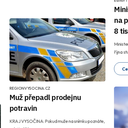
Editor 
Mini
na p
8 ti
Ministe
října s
Ce
REGIONVYSOCINA.CZ
Muž přepadl prodejnu
potravin
KRAJ VYSOČINA: Pokud muže na snímku poznáte,