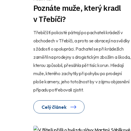
Poznáte muže, který kradl
v Třebíči?
Třebíčští policisté pátrají po pachateli krádeží v
obchodech v Třebíči, a proto se obracejí na svědky
s žádostí o spolupráci. Pachatel se při krádežích
zaměřil na prodejny s drogistickým zbožím a škoda,
kterou způsobil, přesáhla pět tisíc korun. Hledají
muže, kterého zachytily při pohybu po prodejní
ploše kamery, jeho totožnost by v zájmu objasnění
případu potřebovali zjistit.
Celý článek