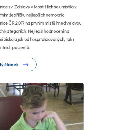
ce sv. Zdislavy v Mostištích se umístila v
tním žebříčku nejlepších nemocnic
ice ČR 2017 na prvním místě hned ve dvou
ch kategoriích. Nejlepší hodnocení na
ě získala jak od hospitalizovaných, tak i
tních pacientů.
lý článek