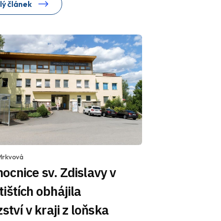
lý článek
Mrkvová
cnice sv. Zdislavy v
ištích obhájila
zství v kraji z loňska