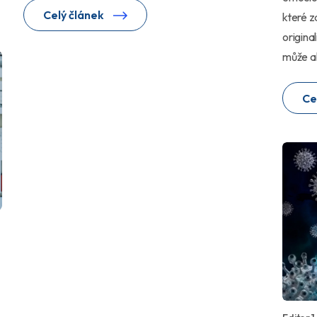
Celý článek
které z
origina
může ak
Ce