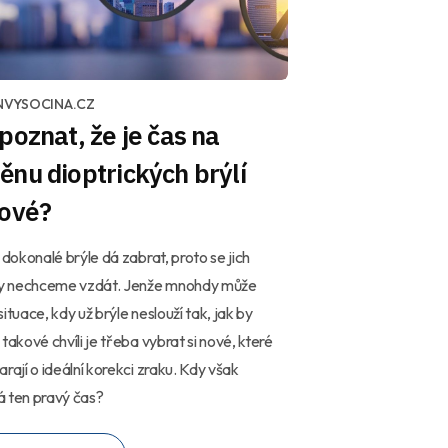
NVYSOCINA.CZ
poznat, že je čas na
nu dioptrických brýlí
nové?
y dokonalé brýle dá zabrat, proto se jich
 nechceme vzdát. Jenže mnohdy může
situace, kdy už brýle neslouží tak, jak by
 takové chvíli je třeba vybrat si nové, které
arají o ideální korekci zraku. Kdy však
 ten pravý čas?