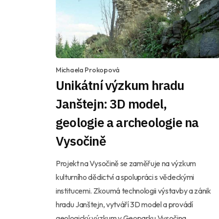
Michaela Prokopová
Unikátní výzkum hradu
Janštejn: 3D model,
geologie a archeologie na
Vysočině
Projekt na Vysočině se zaměřuje na výzkum
kulturního dědictví a spolupráci s vědeckými
institucemi. Zkoumá technologii výstavby a zánik
hradu Janštejn, vytváří 3D model a provádí
geologický výzkum v Geoparku Vysočina.