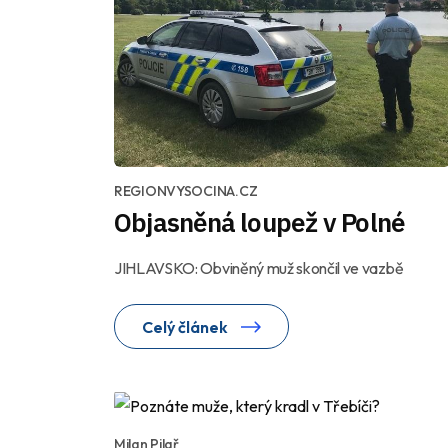
REGIONVYSOCINA.CZ
Objasněná loupež v Polné
JIHLAVSKO: Obviněný muž skončil ve vazbě
Celý článek
Milan Pilař