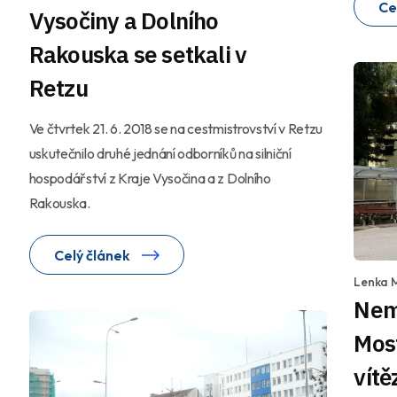
Ce
Vysočiny a Dolního
Rakouska se setkali v
Retzu
Ve čtvrtek 21. 6. 2018 se na cestmistrovství v Retzu
uskutečnilo druhé jednání odborníků na silniční
hospodářství z Kraje Vysočina a z Dolního
Rakouska.
Celý článek
Lenka 
Nemo
Most
vítě