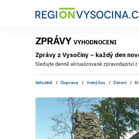
ZPRÁVY
VYHODNOCENI
Zprávy z Vysočiny – každý den nov
Sledujte denně aktualizované zpravodajství z V
Aktuálně
Doprava
Volný čas
Zdraví
Kr