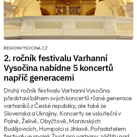
REGIONVYSOCINA.CZ
2. ročník festivalu Varhanní
Vysočina nabídne 5 koncertů
napříč generacemi
Druhý ročník festivalu Varhanní Vysočina
představí během svých koncertů různé generace
varhaníků z České republiky, ale také ze
Slovenska a Ukrajiny. Koncerty se uskuteční v
Polné, Želivě, Obyčtově, Moravských
Budějovicích, Humpolci a Jihlavě. Pořadatelem
festivalu je spolek Život pro varhany, záštitu nad