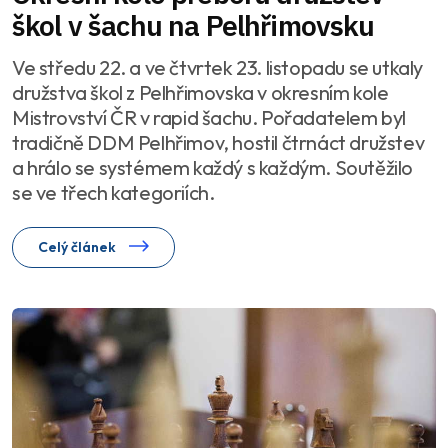
škol v šachu na Pelhřimovsku
Ve středu 22. a ve čtvrtek 23. listopadu se utkaly
družstva škol z Pelhřimovska v okresním kole
Mistrovství ČR v rapid šachu. Pořadatelem byl
tradičně DDM Pelhřimov, hostil čtrnáct družstev
a hrálo se systémem každý s každým. Soutěžilo
se ve třech kategoriích.
Celý článek