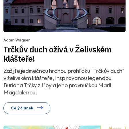
Adam Wágner
Trčkův duch ožívá v Želivském
klášteře!
Zažijte jedinečnou hranou prohlídku "Trčkův duch"
v želivském klášteře, inspirovanou legendou
Buriana Trčky z Lípy a jeho pravnučkou Marií
Magdalenou.
Celý článek