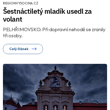
REGIONVYSOCINA.CZ
Šestnáctiletý mladík usedl za
volant
PELHŘIMOVSKO: Při dopravní nehodě se zranily
tři osoby.
Celý článek