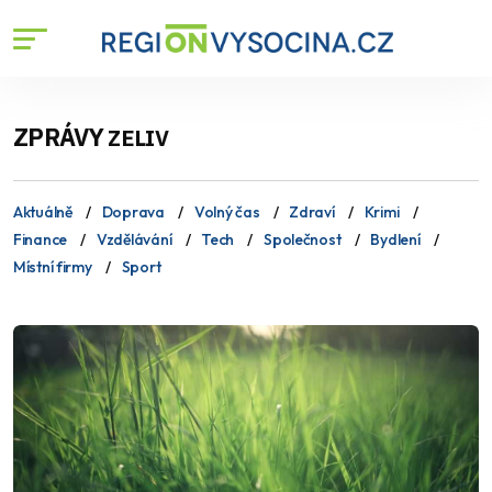
ZPRÁVY
ZELIV
Aktuálně
Doprava
Volný čas
Zdraví
Krimi
Finance
Vzdělávání
Tech
Společnost
Bydlení
Místní firmy
Sport