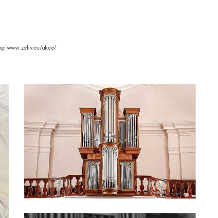
roj: www.zeliv.eu/akce/