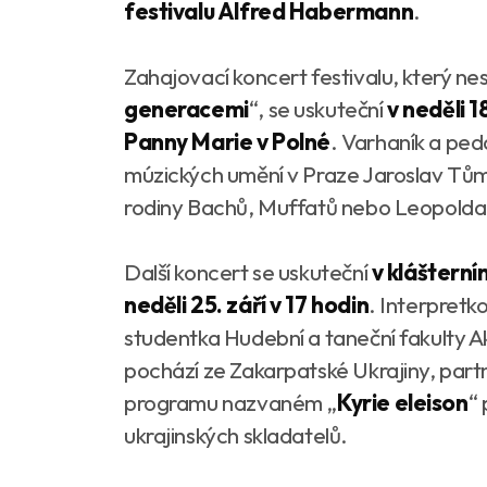
festivalu Alfred Habermann
.
Zahajovací koncert festivalu, který nes
generacemi
“, se uskuteční
v neděli 1
Panny Marie v Polné
. Varhaník a pe
múzických umění v Praze Jaroslav Tůma
rodiny Bachů, Muffatů nebo Leopolda
Další koncert se uskuteční
v klášterní
neděli 25. září v 17 hodin
. Interpretk
studentka Hudební a taneční fakulty 
pochází ze Zakarpatské Ukrajiny, par
programu nazvaném „
Kyrie eleison
“
ukrajinských skladatelů.