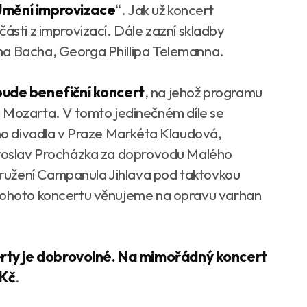
mění improvizace
“. Jak už koncert
části z improvizací. Dále zazní skladby
na Bacha, Georga Phillipa Telemanna.
ude benefiční koncert
, na jehož programu
ozarta. V tomto jedinečném díle se
ího divadla v Praze Markéta Klaudová,
Miroslav Procházka za doprovodu Malého
ružení Campanula Jihlava pod taktovkou
 tohoto koncertu věnujeme na opravu varhan
rty je dobrovolné. Na mimořádný koncert
 Kč
.