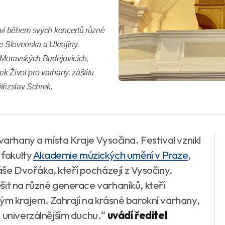
aví během svých koncertů různé
e Slovenska a Ukrajiny.
, Moravských Budějovicích,
ek Život pro varhany, záštitu
ítězslav Schrek.
varhany a místa Kraje Vysočina. Festival vznikl
 fakulty
Akademie múzických umění v Praze
,
e Dvořáka, kteří pocházejí z Vysočiny.
šit na různé generace varhaníků, kteří
lým krajem. Zahrají na krásné barokní varhany,
v univerzálnějším duchu
.“
uvádí ředitel