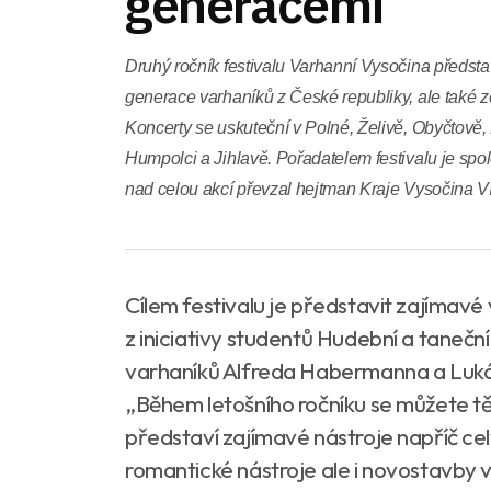
generacemi
Druhý ročník festivalu Varhanní Vysočina předst
generace varhaníků z České republiky, ale také z
Koncerty se uskuteční v Polné, Želivě, Obyčtově
Humpolci a Jihlavě. Pořadatelem festivalu je spol
nad celou akcí převzal hejtman Kraje Vysočina V
Cílem festivalu je představit zajímavé 
z iniciativy studentů Hudební a taneční
varhaníků Alfreda Habermanna a Lukáš
„
Během letošního ročníku se můžete tě
představí zajímavé nástroje napříč ce
romantické nástroje ale i novostavby 