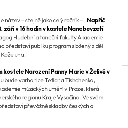
e název – stejně jako celý ročník – „
Napříč
8. září v 16 hodin v kostele Nanebevzetí
dagog Hudební a taneční fakulty Akademie
 představí publiku program složený z děl
 Koželuha.
m kostele Narození Panny Marie v Želivě v
ou bude varhanice Tetiana Tishchenko,
Akademie múzických umění v Praze, která
tnerského regionu Kraje Vysočina. Ve svém
 představí převážně skladby českých a