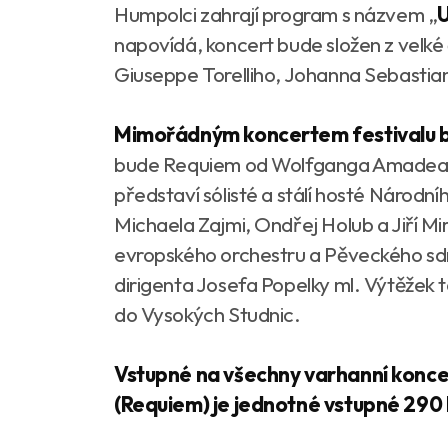
Humpolci zahrají program s názvem „
U
napovídá, koncert bude složen z velké 
Giuseppe Torelliho, Johanna Sebastia
Mimořádným koncertem festivalu b
bude Requiem od Wolfganga Amadea M
představí sólisté a stálí hosté Národn
Michaela Zajmi, Ondřej Holub a Jiří 
evropského orchestru a Pěveckého sd
dirigenta Josefa Popelky ml. Výtěžek
do Vysokých Studnic.
Vstupné na všechny varhanní konce
(Requiem) je jednotné vstupné 290