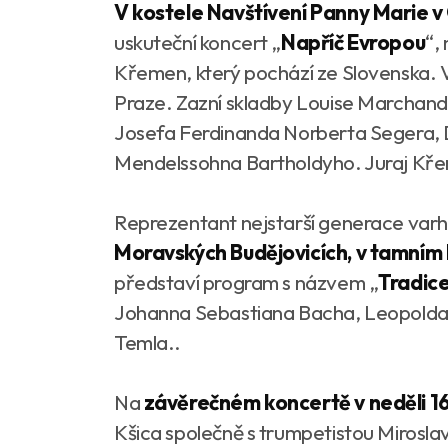
V kostele Navštívení Panny Marie v O
uskuteční koncert „
Napříč Evropou
“,
Křemen, který pochází ze Slovenska.
Praze. Zazní skladby Louise Marchand
Josefa Ferdinanda Norberta Segera, 
Mendelssohna Bartholdyho. Juraj Křem
Reprezentant nejstarší generace varh
Moravských Budějovicích, v tamním kost
představí program s názvem „
Tradice
Johanna Sebastiana Bacha, Leopolda 
Temla..
Na
závěrečném koncertě v neděli 16.
Kšica společně s trumpetistou Mirosla