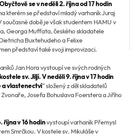
byčtově se v neděli 2. října od 17 hodin
 na kterém se představí mladý varhaník Juraj
 V současné době je však studentem HAMU v
a, Georga Muffata, českého skladatele
Dietricha Buxtehudeho a Felixe
en představí také svoji improvizaci.
aníků Jan Hora vystoupí ve svých rodných
ele sv. Jiljí. V neděli 9. října v 17 hodin
 a vlastenectví
“ složený z děl skladatelů
Zvonaře, Josefa Bohuslava Foerstera a Jiřího
 října v 16 hodin
vystoupí varhaník Přemysl
vem Smrčkou. V kostele sv. Mikuláše v