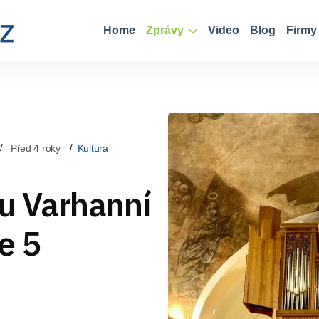
Home
Zprávy
Video
Blog
Firmy
Před 4 roky
Kultura
lu Varhanní
e 5