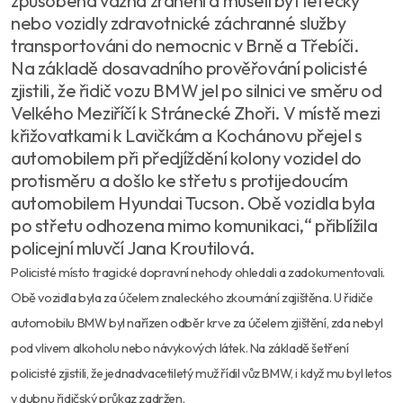
způsobena vážná zranění a museli být letecky
nebo vozidly zdravotnické záchranné služby
transportováni do nemocnic v Brně a Třebíči.
Na základě dosavadního prověřování policisté
zjistili, že řidič vozu BMW jel po silnici ve směru od
Velkého Meziříčí k Stránecké Zhoři. V místě mezi
křižovatkami k Lavičkám a Kochánovu přejel s
automobilem při předjíždění kolony vozidel do
protisměru a došlo ke střetu s protijedoucím
automobilem Hyundai Tucson. Obě vozidla byla
po střetu odhozena mimo komunikaci,“ přiblížila
policejní mluvčí Jana Kroutilová.
Policisté místo tragické dopravní nehody ohledali a zadokumentovali.
Obě vozidla byla za účelem znaleckého zkoumání zajištěna. U řidiče
automobilu BMW byl nařízen odběr krve za účelem zjištění, zda nebyl
pod vlivem alkoholu nebo návykových látek. Na základě šetření
policisté zjistili, že jednadvacetiletý muž řídil vůz BMW, i když mu byl letos
v dubnu řidičský průkaz zadržen.