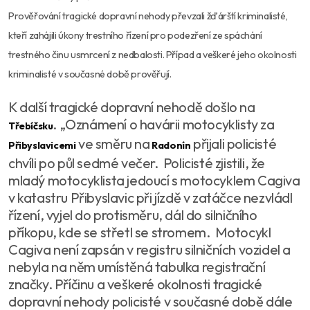
Prověřování tragické dopravní nehody převzali žďárští kriminalisté,
kteří zahájili úkony trestního řízení pro podezření ze spáchání
trestného činu usmrcení z nedbalosti. Případ a veškeré jeho okolnosti
kriminalisté v současné době prověřují.
K další tragické dopravní nehodě došlo na
. „Oznámení o havárii motocyklisty za
Třebíčsku
ve směru na
přijali policisté
Přibyslavicemi
Radonín
chvíli po půl sedmé večer. Policisté zjistili, že
mladý motocyklista jedoucí s motocyklem Cagiva
v katastru Přibyslavic při jízdě v zatáčce nezvládl
řízení, vyjel do protisměru, dál do silničního
příkopu, kde se střetl se stromem. Motocykl
Cagiva není zapsán v registru silničních vozidel a
nebyla na něm umístěná tabulka registrační
značky. Příčinu a veškeré okolnosti tragické
dopravní nehody policisté v současné době dále