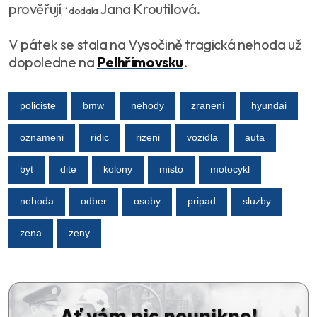
prověřují
Jana Kroutilová.
,“ dodala
V pátek se stala na Vysočině tragická nehoda už
dopoledne na
Pelhřimovsku
.
policiste
bmw
nehody
zraneni
hyundai
oznameni
ridic
rizeni
vozidla
auta
byt
dite
kolony
misto
motocykl
nehoda
odber
osoby
pripad
sluzby
zena
zeny
Ať vám nic neunikne!