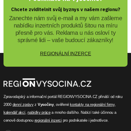
Chcete zviditelnit svůj byznys v našem regionu?
Zanechte nám svůj e-mail a my vám zašleme
nabídku inzertních produktů šitou na míru
přesně pro vás. Reklama u nás osloví ty
správné lidi – vaše budoucí zákazníky!
REGIONÁLNÍ INZERCE
Zpravodajský a informační portál REGIONVYSOCINA.CZ přináší od roku
2000
denní zprávy
z
Vysočiny
, ověřené
kontakty na regionální firmy
,
kalendář akcí
,
nabídky práce
a mnoho dalšího. Nabízí také účinnou a
cenově dostupnou
regionální inzerci
pro podnikatele i jednotlivce.