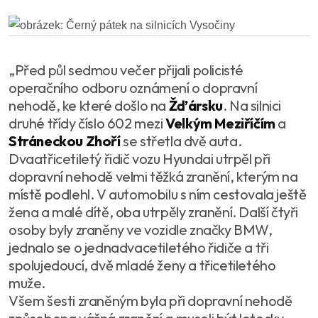
„Před půl sedmou večer přijali policisté
operačního odboru oznámení o dopravní
nehodě, ke které došlo na
Žďársku
. Na silnici
druhé třídy číslo 602 mezi
Velkým Meziříčím
a
Stráneckou Zhoří
se střetla dvě auta.
Dvaatřicetiletý řidič vozu Hyundai utrpěl při
dopravní nehodě velmi těžká zranění, kterým na
místě podlehl. V automobilu s ním cestovala ještě
žena a malé dítě, oba utrpěly zranění. Další čtyři
osoby byly zraněny ve vozidle značky BMW,
jednalo se o jednadvacetiletého řidiče a tři
spolujedoucí, dvě mladé ženy a třicetiletého
muže.
Všem šesti zraněným byla při dopravní nehodě