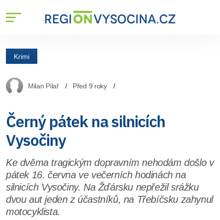
Krimi
Milan Pilař
Před 9 roky
Černý pátek na silnicích
Vysočiny
Ke dvěma tragickým dopravním nehodám došlo v
pátek 16. června ve večerních hodinách na
silnicích Vysočiny. Na Žďársku nepřežil srážku
dvou aut jeden z účastníků, na Třebíčsku zahynul
motocyklista.