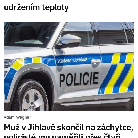
udržením teploty
Adam Wágner
Muž v Jihlavě skončil na záchytce,
policisté mu naměřili přes čtyři