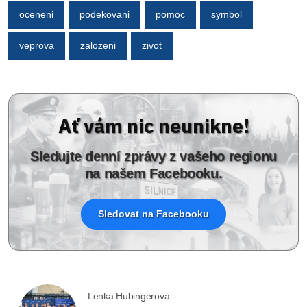
oceneni
podekovani
pomoc
symbol
veprova
zalozeni
zivot
Ať vám nic neunikne!
Sledujte denní zprávy z vašeho regionu
na našem Facebooku.
Sledovat na Facebooku
Lenka Hubingerová