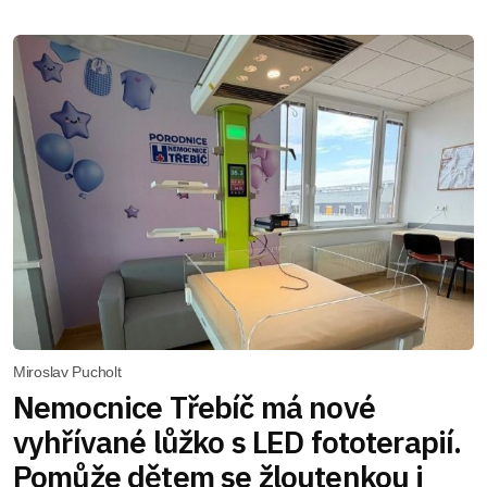
Miroslav Pucholt
Nemocnice Třebíč má nové
vyhřívané lůžko s LED fototerapií.
Pomůže dětem se žloutenkou i