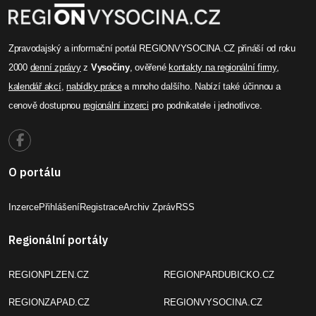
Zpravodajský a informační portál REGIONVYSOCINA.CZ přináší od roku
2000
denní zprávy
z
Vysočiny
, ověřené
kontakty na regionální firmy
,
kalendář akcí
,
nabídky práce
a mnoho dalšího. Nabízí také účinnou a
cenově dostupnou
regionální inzerci
pro podnikatele i jednotlivce.
O portálu
Inzerce
Přihlášení
Registrace
Archiv Zpráv
RSS
Regionální portály
REGIONPLZEN.CZ
REGIONPARDUBICKO.CZ
REGIONZAPAD.CZ
REGIONVYSOCINA.CZ