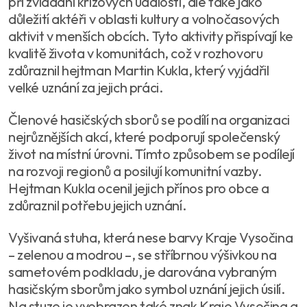
při zvládání krizových událostí, ale také jako
důležití aktéři v oblasti kultury a volnočasových
aktivit v menších obcích. Tyto aktivity přispívají ke
kvalitě života v komunitách, což v rozhovoru
zdůraznil hejtman Martin Kukla, který vyjádřil
velké uznání za jejich práci.
Členové hasičských sborů se podílí na organizaci
nejrůznějších akcí, které podporují společenský
život na místní úrovni. Tímto způsobem se podílejí
na rozvoji regionů a posilují komunitní vazby.
Hejtman Kukla ocenil jejich přínos pro obce a
zdůraznil potřebu jejich uznání.
Vyšivaná stuha, která nese barvy Kraje Vysočina
– zelenou a modrou –, se stříbrnou výšivkou na
sametovém podkladu, je darována vybraným
hasičským sborům jako symbol uznání jejich úsilí.
Na stuze je vyobrazen také znak Kraje Vysočina a