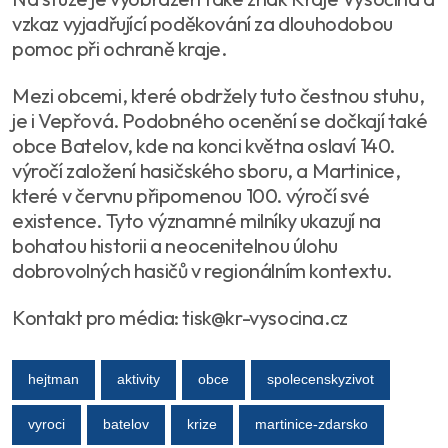
vzkaz vyjadřující poděkování za dlouhodobou
pomoc při ochraně kraje.
Mezi obcemi, které obdržely tuto čestnou stuhu,
je i Vepřová. Podobného ocenění se dočkají také
obce Batelov, kde na konci května oslaví 140.
výročí založení hasičského sboru, a Martinice,
které v červnu připomenou 100. výročí své
existence. Tyto významné milníky ukazují na
bohatou historii a neocenitelnou úlohu
dobrovolných hasičů v regionálním kontextu.
Kontakt pro média: tisk@kr-vysocina.cz
hejtman
aktivity
obce
spolecenskyzivot
vyroci
batelov
krize
martinice-zdarsko