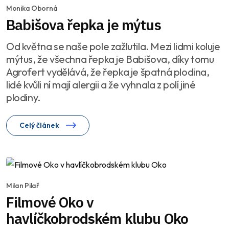
Monika Oborná
Babišova řepka je mýtus
Od května se naše pole zažlutila. Mezi lidmi koluje
mýtus, že všechna řepka je Babišova, díky tomu
Agrofert vydělává, že řepka je špatná plodina,
lidé kvůli ní mají alergii a že vyhnala z polí jiné
plodiny.
Celý článek
Milan Pilař
Filmové Oko v
havlíčkobrodském klubu Oko