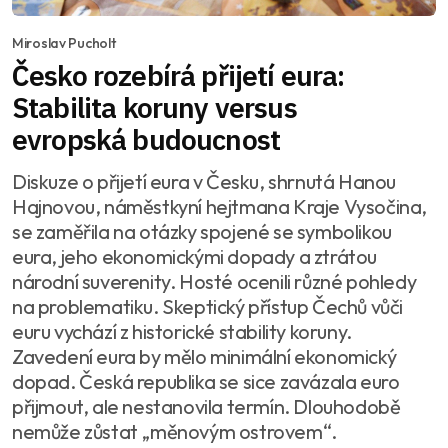
Miroslav Pucholt
Česko rozebírá přijetí eura:
Stabilita koruny versus
evropská budoucnost
Diskuze o přijetí eura v Česku, shrnutá Hanou
Hajnovou, náměstkyní hejtmana Kraje Vysočina,
se zaměřila na otázky spojené se symbolikou
eura, jeho ekonomickými dopady a ztrátou
národní suverenity. Hosté ocenili různé pohledy
na problematiku. Skeptický přístup Čechů vůči
euru vychází z historické stability koruny.
Zavedení eura by mělo minimální ekonomický
dopad. Česká republika se sice zavázala euro
přijmout, ale nestanovila termín. Dlouhodobě
nemůže zůstat „měnovým ostrovem“.