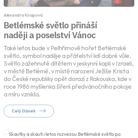
Alexandra Knapová
Betlémské světlo přináší
naději a poselství Vánoc
Také letos bude v Pelhřimově hořet Betlémské
světlo, symbol naděje a přátelství lidí dobré vůle.
Světlo zažehnuté dítětem v jeskynní kapli v Izraeli,
v městě Betlémě, v místě narození Ježíše Krista
do České republiky opět dorazí z Rakouska, kde v
roce 1986 myšlenka šíření předvánočního pokoje
a míru vznikla.
Celý článek