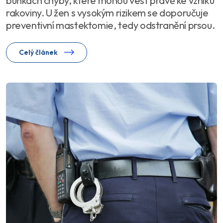
buňkách chyby, které mohou vést právě ke vzniku
rakoviny. U žen s vysokým rizikem se doporučuje
preventivní mastektomie, tedy odstranění prsou.
Celý článek