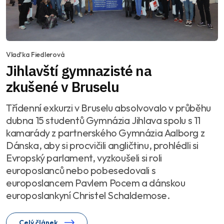
Vlaďka Fiedlerová
Jihlavští gymnazisté na
zkušené v Bruselu
Třídenní exkurzi v Bruselu absolvovalo v průběhu
dubna 15 studentů Gymnázia Jihlava spolu s 11
kamarády z partnerského Gymnázia Aalborg z
Dánska, aby si procvičili angličtinu, prohlédli si
Evropský parlament, vyzkoušeli si roli
europoslanců nebo pobesedovali s
europoslancem Pavlem Pocem a dánskou
europoslankyní Christel Schaldemose.
Celý článek