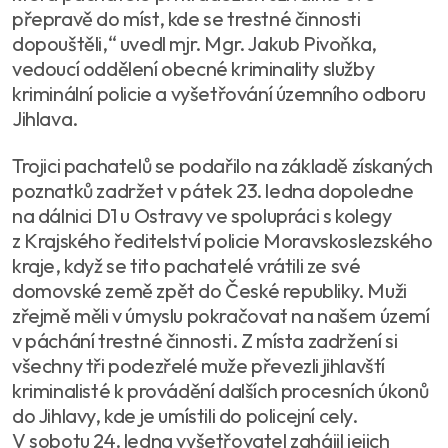
přepravě do míst, kde se trestné činnosti
dopouštěli,“ uvedl mjr. Mgr. Jakub Pivoňka,
vedoucí oddělení obecné kriminality služby
kriminální policie a vyšetřování územního odboru
Jihlava.
Trojici pachatelů se podařilo na základě získaných
poznatků zadržet v pátek 23. ledna dopoledne
na dálnici D1 u Ostravy ve spolupráci s kolegy
z Krajského ředitelství policie Moravskoslezského
kraje, když se tito pachatelé vrátili ze své
domovské země zpět do České republiky. Muži
zřejmě měli v úmyslu pokračovat na našem území
v páchání trestné činnosti. Z místa zadržení si
všechny tři podezřelé muže převezli jihlavští
kriminalisté k provádění dalších procesních úkonů
do Jihlavy, kde je umístili do policejní cely.
V sobotu 24. ledna vyšetřovatel zahájil jejich