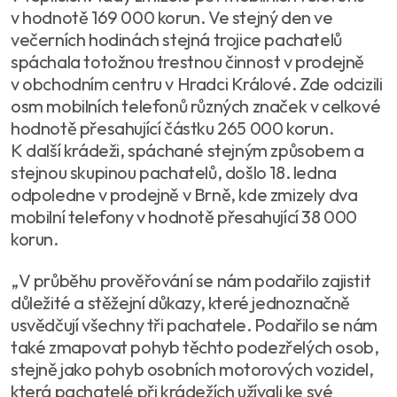
v hodnotě 169 000 korun. Ve stejný den ve
večerních hodinách stejná trojice pachatelů
spáchala totožnou trestnou činnost v prodejně
v obchodním centru v Hradci Králové. Zde odcizili
osm mobilních telefonů různých značek v celkové
hodnotě přesahující částku 265 000 korun.
K další krádeži, spáchané stejným způsobem a
stejnou skupinou pachatelů, došlo 18. ledna
odpoledne v prodejně v Brně, kde zmizely dva
mobilní telefony v hodnotě přesahující 38 000
korun.
„V průběhu prověřování se nám podařilo zajistit
důležité a stěžejní důkazy, které jednoznačně
usvědčují všechny tři pachatele. Podařilo se nám
také zmapovat pohyb těchto podezřelých osob,
stejně jako pohyb osobních motorových vozidel,
která pachatelé při krádežích užívali ke své