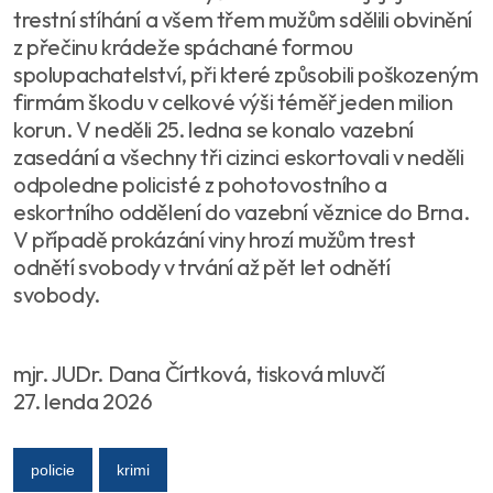
trestní stíhání a všem třem mužům sdělili obvinění
z přečinu krádeže spáchané formou
spolupachatelství, při které způsobili poškozeným
firmám škodu v celkové výši téměř jeden milion
korun. V neděli 25. ledna se konalo vazební
zasedání a všechny tři cizinci eskortovali v neděli
odpoledne policisté z pohotovostního a
eskortního oddělení do vazební věznice do Brna.
V případě prokázání viny hrozí mužům trest
odnětí svobody v trvání až pět let odnětí
svobody.
mjr. JUDr. Dana Čírtková, tisková mluvčí
27. lenda 2026
policie
krimi