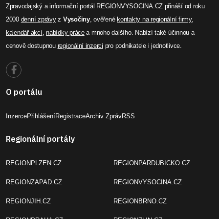
Zpravodajský a informační portál REGIONVYSOCINA.CZ přináší od roku
2000
denní zprávy
z
Vysočiny
, ověřené
kontakty na regionální firmy
,
kalendář akcí
,
nabídky práce
a mnoho dalšího. Nabízí také účinnou a
cenově dostupnou
regionální inzerci
pro podnikatele i jednotlivce.
O portálu
Inzerce
Přihlášení
Registrace
Archiv Zpráv
RSS
Regionální portály
REGIONPLZEN.CZ
REGIONPARDUBICKO.CZ
REGIONZAPAD.CZ
REGIONVYSOCINA.CZ
REGIONJIH.CZ
REGIONBRNO.CZ