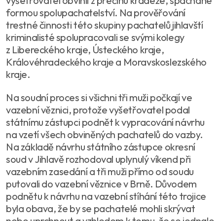
vyšetřovatel obvinil z přečinu krádeže, spáchané
formou spolupachatelství. Na prověřování
trestné činnosti této skupiny pachatelů jihlavští
kriminalisté spolupracovali se svými kolegy
z Libereckého kraje, Ústeckého kraje,
Královéhradeckého kraje a Moravskoslezského
kraje.
Na soudní proces si všichni tři muži počkají ve
vazební věznici, protože vyšetřovatel podal
státnímu zástupci podnět k vypracování návrhu
na vzetí všech obviněných pachatelů do vazby.
Na základě návrhu státního zástupce okresní
soud v Jihlavě rozhodoval uplynulý víkend při
vazebním zasedání a tři muži přímo od soudu
putovali do vazební věznice v Brně. Důvodem
podnětu k návrhu na vazební stíhání této trojice
byla obava, že by se pachatelé mohli skrývat
nebo uprchnout a vzhledem k tomu, že se jednalo