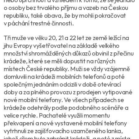
o osoby bez trvalého příjmu a vazeb na Českou
republiku, také obava, že by mohli pokračovat
v páchání trestné činnosti.
Tři muže ve věku 20, 21 a 22 let ze země ležící na
jihu Evropy vyšetřovatel na základě velkého
množství shromážděných důkazů obvinil z přečinu
krádeže, které se měli dopustit na různých
místech České republiky. Muži se vždy vzájemně
domluvili na krádeži mobilních telefonů a poté
společným jednáním odcizili v době otevírací
doby a za plného provozu z prodejen vytipované
nové mobilní telefony. Ve všech případech se
krádeže odehrály podle podobného scénáře a
velice rychle. Pachatelé využili momentu
překvapení a nové vystavené mobilní telefony
vytrhnuli ze zajišťovacího uzamčeného lanka,
jehož cílem bylo zabránit krádeži, a poté z místa