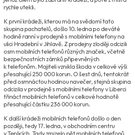
rychle utekli.
K první krádeži, kterou má na svědomí tato
skupina pachatelů, došlo 10. ledna po deváté
hodině ranní v prodejně s mobilními telefony na
ulici Hradební v Jihlavě. Z prodejny zloději odcizili
osm mobilních telefonů různých značek, včetně
bezpečnostních zámků připevněných
k telefonům. Majiteli vznikla škoda v celkové výši
přesahující 250 000 korun. O šest dnů, tentokrát
před osmnáctou hodinou navečer, stejná skupina
odcizila v prodejně s mobilními telefony v Liberci
třináct mobilních telefonů v celkové hodnotě
přesahující částku 236 000 korun.
K další krádeži mobilních telefonů došlo o den
později, tedy 17. ledna, v obchodním centru
v Teplicích. Tady zmizelo pět mobilních telefonů