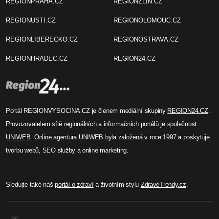
REGIONPRAHA.CZ
REGIONZLIN.CZ
REGIONUSTI.CZ
REGIONOLOMOUC.CZ
REGIONLIBERECKO.CZ
REGIONOSTRAVA.CZ
REGIONHRADEC.CZ
REGION24.CZ
Portál REGIONVYSOCINA.CZ je členem mediální skupiny
REGION24.CZ
.
Provozovatelem sítě regionálních a informačních portálů je společnost
UNIWEB
. Online agentura UNIWEB byla založená v roce 1997 a poskytuje
tvorbu webů, SEO služby a online marketing.
Sledujte také náš
portál o zdraví
a životním stylu
ZdraveTrendy.cz
.