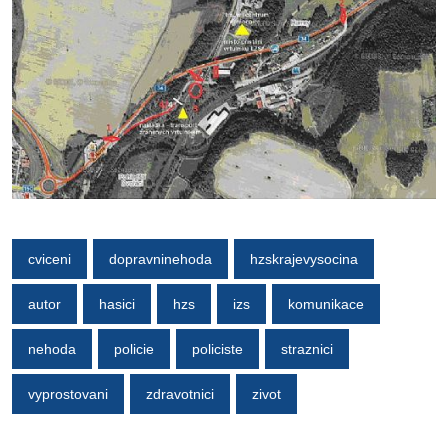
cviceni
dopravninehoda
hzskrajevysocina
autor
hasici
hzs
izs
komunikace
nehoda
policie
policiste
straznici
vyprostovani
zdravotnici
zivot