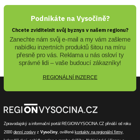
Podnikáte na Vysočině?
Chcete zviditelnit svůj byznys v našem regionu?
Zanechte nám svůj e-mail a my vám zašleme
nabídku inzertních produktů šitou na míru
přesně pro vás. Reklama u nás osloví ty
správné lidi – vaše budoucí zákazníky!
REGIONÁLNÍ INZERCE
Zpravodajský a informační portál REGIONVYSOCINA.CZ přináší od roku
2000
denní zprávy
z
Vysočiny
, ověřené
kontakty na regionální firmy
,