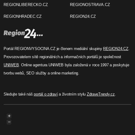
REGIONLIBERECKO.CZ
REGIONOSTRAVA.CZ
REGIONHRADEC.CZ
REGION24.CZ
Portál REGIONVYSOCINA.CZ je členem mediální skupiny
REGION24.CZ
.
Provozovatelem sítě regionálních a informačních portálů je společnost
UNIWEB
. Online agentura UNIWEB byla založená v roce 1997 a poskytuje
tvorbu webů, SEO služby a online marketing.
Sledujte také náš
portál o zdraví
a životním stylu
ZdraveTrendy.cz
.
+
−