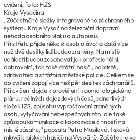
cvičení, foto: HZS
Kraje Vysočina
„Zúčastněné složky Integrovaného záchranného
systému Kraje Vysočina železniční dopravní
nehoda osobního vlaku a autobusu.
Při střetu přijde několik osob o život a další více
než dvě desítky lidí budou zraněny. Na místě
události budou zasahovat jak profesionální,
dobrovolní, tak také drážní hasiči, policisté,
zdravotníci a strážníci městské policie. Celkem se
do cvičení zapojí více než pět desítek záchranářů.
Při cvičení dojde k prověření traumatologického
plánu, reálných dojezdových časů jednotlivých
složek IZS, způsobu vyprošťování zraněných
osob, vytyčování nebezpečných zón, ale také
způsobu komunikace a koordinace činností na
místě zásahu,“ popsala Petra Musilová, tisková
mluvčí krajských hasičů na Vysočině. Začátek je ve