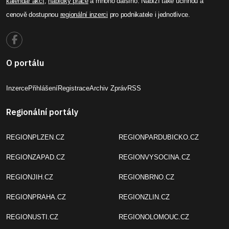
kalendář akcí
,
nabídky práce
a mnoho dalšího. Nabízí také účinnou a
cenově dostupnou
regionální inzerci
pro podnikatele i jednotlivce.
O portálu
Inzerce
Přihlášení
Registrace
Archiv Zpráv
RSS
Regionální portály
REGIONPLZEN.CZ
REGIONPARDUBICKO.CZ
REGIONZAPAD.CZ
REGIONVYSOCINA.CZ
REGIONJIH.CZ
REGIONBRNO.CZ
REGIONPRAHA.CZ
REGIONZLIN.CZ
REGIONUSTI.CZ
REGIONOLOMOUC.CZ