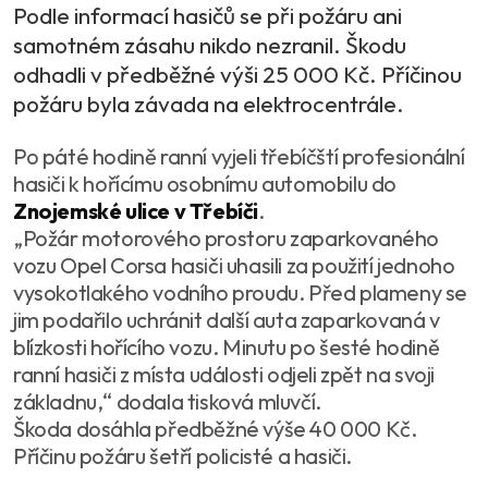
Podle informací hasičů se při požáru ani
samotném zásahu nikdo nezranil. Škodu
odhadli v předběžné výši 25 000 Kč. Příčinou
požáru byla závada na elektrocentrále.
Po páté hodině ranní vyjeli třebíčští profesionální
hasiči k hořícímu osobnímu automobilu do
Znojemské ulice v Třebíči
.
„Požár motorového prostoru zaparkovaného
vozu Opel Corsa hasiči uhasili za použití jednoho
vysokotlakého vodního proudu. Před plameny se
jim podařilo uchránit další auta zaparkovaná v
blízkosti hořícího vozu. Minutu po šesté hodině
ranní hasiči z místa události odjeli zpět na svoji
základnu,“ dodala tisková mluvčí.
Škoda dosáhla předběžné výše 40 000 Kč.
Příčinu požáru šetří policisté a hasiči.