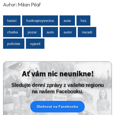
Autor: Milan Pilař
hasici
hzskrajevysocina
auta
hzs
chatka
pozar
auto
autor
naradi
policiste
vyjezd
Ať vám nic neunikne!
Sledujte denní zprávy z vašeho regionu
na našem Facebooku.
Sledovat na Facebooku