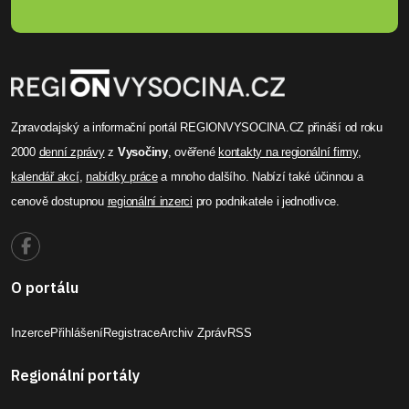
Zpravodajský a informační portál REGIONVYSOCINA.CZ přináší od roku
2000
denní zprávy
z
Vysočiny
, ověřené
kontakty na regionální firmy
,
kalendář akcí
,
nabídky práce
a mnoho dalšího. Nabízí také účinnou a
cenově dostupnou
regionální inzerci
pro podnikatele i jednotlivce.
O portálu
Inzerce
Přihlášení
Registrace
Archiv Zpráv
RSS
Regionální portály