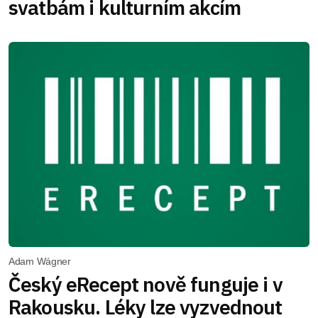
svatbám i kulturním akcím
Adam Wágner
Český eRecept nově funguje i v
Rakousku. Léky lze vyzvednout