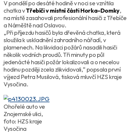
V pondělí po desáté hodině v noci se vznítila
chatka v
Třebíči v místní části Horka–Domky
,
na místě zasahovali profesionální hasiči z Třebíče
a Náměště nad Oslavou.
„Při příjezdu hasičů byla dřevěná chatka, která
sloužila k uskladnění zahradního nářadí, v
plamenech. Na likvidaci požárů nasadili hasiči
několik vodních proudů. Tři minuty po půl
jedenácté hasiči požár lokalizovali a o necelou
hodinu později zcela zlikvidovali,“ popsala první
výjezd Petra Musilová, tisková mluvčí HZS kraje
Vysočina.
Ohořelé auto ve
Znojemské ulici,
foto: HZS kraje
Vysočina