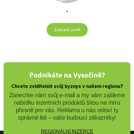
-
Zobrazit profil
Podnikáte na Vysočině?
Chcete zviditelnit svůj byznys v našem regionu?
Zanechte nám svůj e-mail a my vám zašleme
nabídku inzertních produktů šitou na míru
přesně pro vás. Reklama u nás osloví ty
správné lidi – vaše budoucí zákazníky!
REGIONÁLNÍ INZERCE