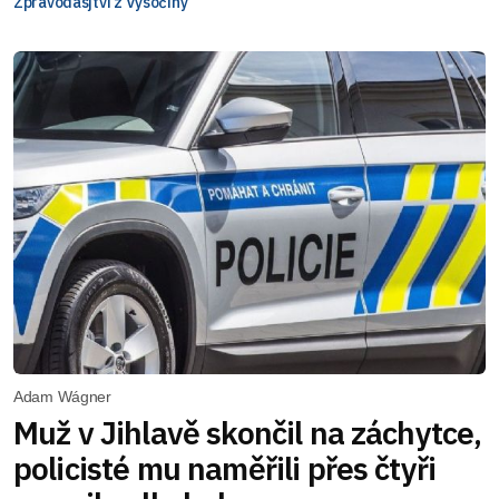
Zpravodasjtví z Vysočiny
Adam Wágner
Muž v Jihlavě skončil na záchytce,
policisté mu naměřili přes čtyři