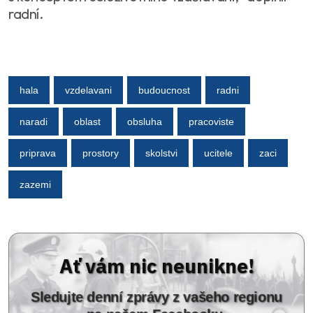
radní.
hala
vzdelavani
budoucnost
radni
naradi
oblast
obsluha
pracoviste
priprava
prostory
skolstvi
ucitele
zaci
zazemi
Ať vám nic neunikne!
Sledujte denní zprávy z vašeho regionu