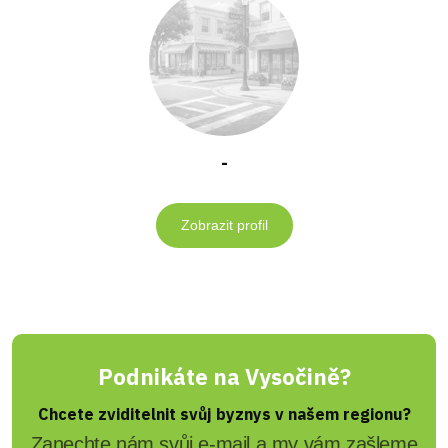
-
Zobrazit profil
Podnikáte na Vysočině?
Chcete zviditelnit svůj byznys v našem regionu?
Zanechte nám svůj e-mail a my vám zašleme