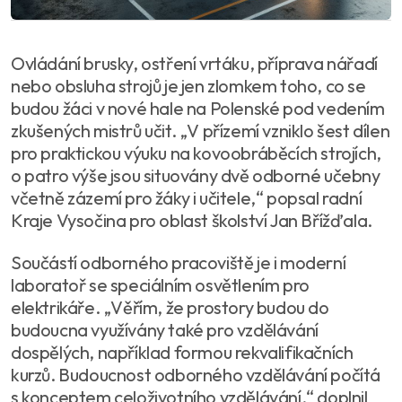
Ovládání brusky, ostření vrtáku, příprava nářadí
nebo obsluha strojů je jen zlomkem toho, co se
budou žáci v nové hale na Polenské pod vedením
zkušených mistrů učit. „V přízemí vzniklo šest dílen
pro praktickou výuku na kovoobráběcích strojích,
o patro výše jsou situovány dvě odborné učebny
včetně zázemí pro žáky i učitele,“ popsal radní
Kraje Vysočina pro oblast školství Jan Břížďala.
Součástí odborného pracoviště je i moderní
laboratoř se speciálním osvětlením pro
elektrikáře. „Věřím, že prostory budou do
budoucna využívány také pro vzdělávání
dospělých, například formou rekvalifikačních
kurzů. Budoucnost odborného vzdělávání počítá
s konceptem celoživotního vzdělávání,“ doplnil