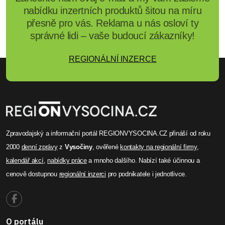
nabídku inzertních produktů šitou na míru
přesně pro vás. Reklama u nás osloví ty
správné lidi – vaše budoucí zákazníky!
REGIONÁLNÍ INZERCE
Zpravodajský a informační portál REGIONVYSOCINA.CZ přináší od roku
2000
denní zprávy
z
Vysočiny
, ověřené
kontakty na regionální firmy
,
kalendář akcí
,
nabídky práce
a mnoho dalšího. Nabízí také účinnou a
cenově dostupnou
regionální inzerci
pro podnikatele i jednotlivce.
O portálu