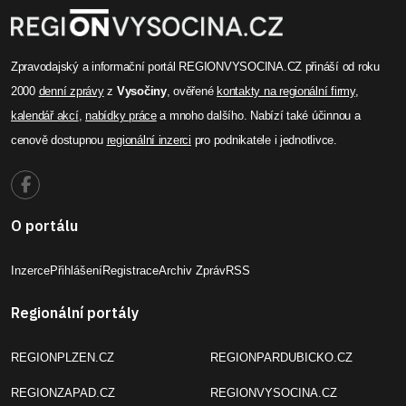
Zpravodajský a informační portál REGIONVYSOCINA.CZ přináší od roku
2000
denní zprávy
z
Vysočiny
, ověřené
kontakty na regionální firmy
,
kalendář akcí
,
nabídky práce
a mnoho dalšího. Nabízí také účinnou a
cenově dostupnou
regionální inzerci
pro podnikatele i jednotlivce.
O portálu
Inzerce
Přihlášení
Registrace
Archiv Zpráv
RSS
Regionální portály
REGIONPLZEN.CZ
REGIONPARDUBICKO.CZ
REGIONZAPAD.CZ
REGIONVYSOCINA.CZ