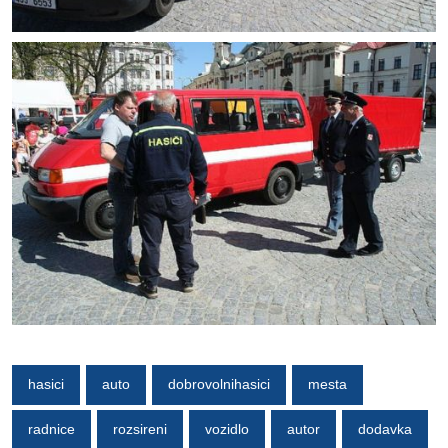
hasici
auto
dobrovolnihasici
mesta
radnice
rozsireni
vozidlo
autor
dodavka