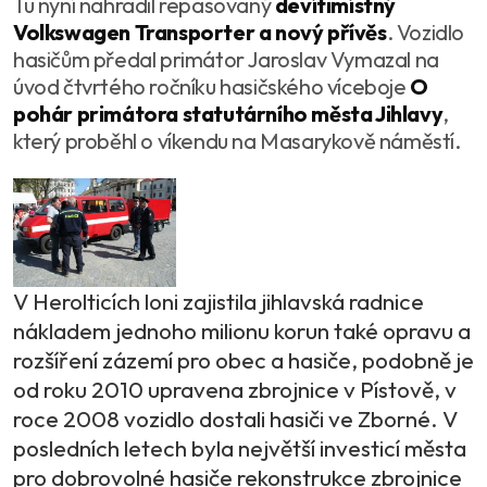
Tu nyní nahradil repasovaný
devítimístný
Volkswagen Transporter a nový přívěs
. Vozidlo
hasičům předal primátor Jaroslav Vymazal na
úvod čtvrtého ročníku hasičského víceboje
O
pohár primátora statutárního města Jihlavy
,
který proběhl o víkendu na Masarykově náměstí.
V Herolticích loni zajistila jihlavská radnice
nákladem jednoho milionu korun také opravu a
rozšíření zázemí pro obec a hasiče, podobně je
od roku 2010 upravena zbrojnice v Pístově, v
roce 2008 vozidlo dostali hasiči ve Zborné. V
posledních letech byla největší investicí města
pro dobrovolné hasiče rekonstrukce zbrojnice