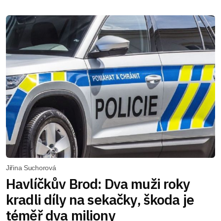
Jiřina Suchorová
Havlíčkův Brod: Dva muži roky
kradli díly na sekačky, škoda je
téměř dva miliony