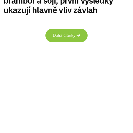
brambor a sóji, první výsledky
ukazují hlavně vliv závlah
Další články