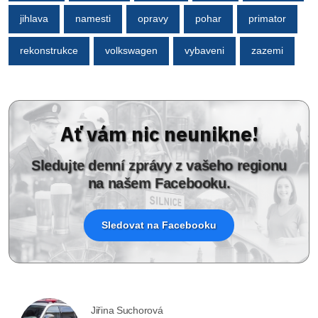
jihlava
namesti
opravy
pohar
primator
rekonstrukce
volkswagen
vybaveni
zazemi
Ať vám nic neunikne!
Sledujte denní zprávy z vašeho regionu
na našem Facebooku.
Sledovat na Facebooku
Jiřina Suchorová