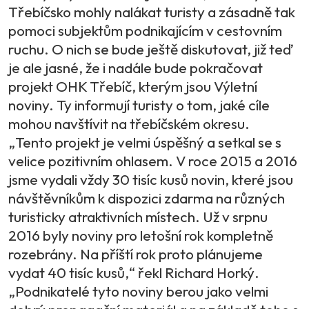
Třebíčsko mohly nalákat turisty a zásadně tak
pomoci subjektům podnikajícím v cestovním
ruchu. O nich se bude ještě diskutovat, již teď
je ale jasné, že i nadále bude pokračovat
projekt OHK Třebíč, kterým jsou Výletní
noviny. Ty informují turisty o tom, jaké cíle
mohou navštívit na třebíčském okresu.
„Tento projekt je velmi úspěšný a setkal se s
velice pozitivním ohlasem. V roce 2015 a 2016
jsme vydali vždy 30 tisíc kusů novin, které jsou
návštěvníkům k dispozici zdarma na různých
turisticky atraktivních místech. Už v srpnu
2016 byly noviny pro letošní rok kompletně
rozebrány. Na příští rok proto plánujeme
vydat 40 tisíc kusů,“ řekl Richard Horký.
„Podnikatelé tyto noviny berou jako velmi