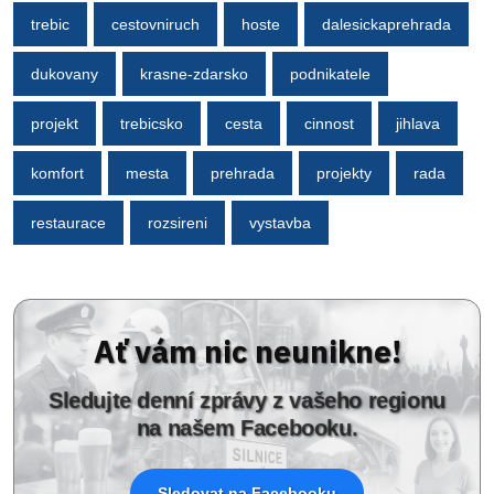
trebic
cestovniruch
hoste
dalesickaprehrada
dukovany
krasne-zdarsko
podnikatele
projekt
trebicsko
cesta
cinnost
jihlava
komfort
mesta
prehrada
projekty
rada
restaurace
rozsireni
vystavba
Ať vám nic neunikne!
Sledujte denní zprávy z vašeho regionu
na našem Facebooku.
Sledovat na Facebooku