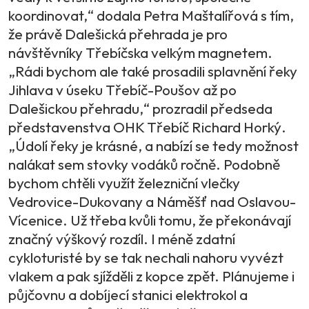
koordinovat,“ dodala Petra Maštalířová s tím,
že právě Dalešická přehrada je pro
návštěvníky Třebíčska velkým magnetem.
„Rádi bychom ale také prosadili splavnění řeky
Jihlava v úseku Třebíč-Poušov až po
Dalešickou přehradu,“ prozradil předseda
představenstva OHK Třebíč Richard Horký.
„Údolí řeky je krásné, a nabízí se tedy možnost
nalákat sem stovky vodáků ročně. Podobně
bychom chtěli využít železniční vlečky
Vedrovice-Dukovany a Náměšť nad Oslavou-
Vícenice. Už třeba kvůli tomu, že překonávají
značný výškový rozdíl. I méně zdatní
cykloturisté by se tak nechali nahoru vyvézt
vlakem a pak sjížděli z kopce zpět. Plánujeme i
půjčovnu a dobíjecí stanici elektrokol a