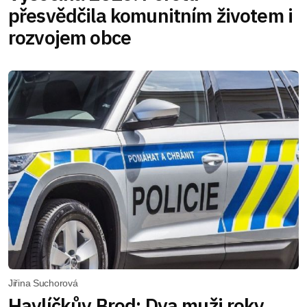
přesvědčila komunitním životem i
rozvojem obce
Jiřina Suchorová
Havlíčkův Brod: Dva muži roky