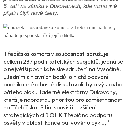
5. září na zámku v Dukovanech, kde mimo jiné
přijali i čtyři nové členy.
Třebíčská komora v současnosti sdružuje
celkem 237 podnikatelských subjektů, jedná se
o největší podnikatelské sdružení na Vysočině.
„Jedním z hlavních bodů, o nichž pozvaní
podnikatelé a hosté diskutovali, byla výstavba
pátého bloku Jaderné elektrárny Dukovany,
která je naprostou prioritou pro zaměstnanost
na Třebíčsku. S tím souvisí i rozšíření
strategických cílů OHK Třebíč na podporu
osvěty v oblasti konce palivového cyklu,“