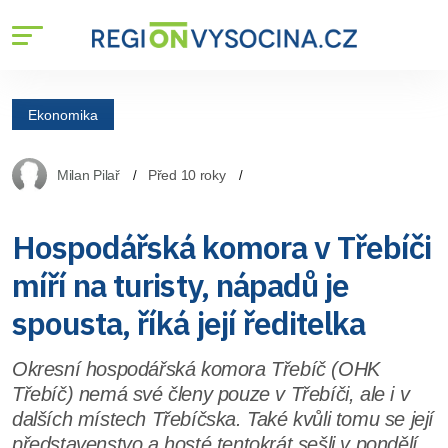
Ekonomika
Milan Pilař
Před 10 roky
Hospodářská komora v Třebíči
míří na turisty, nápadů je
spousta, říká její ředitelka
Okresní hospodářská komora Třebíč (OHK
Třebíč) nemá své členy pouze v Třebíči, ale i v
dalších místech Třebíčska. Také kvůli tomu se její
představenstvo a hosté tentokrát sešli v pondělí