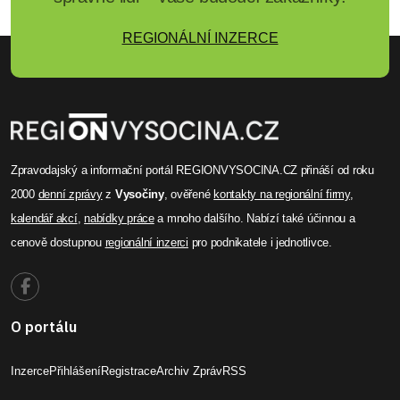
REGIONÁLNÍ INZERCE
Zpravodajský a informační portál REGIONVYSOCINA.CZ přináší od roku
2000
denní zprávy
z
Vysočiny
, ověřené
kontakty na regionální firmy
,
kalendář akcí
,
nabídky práce
a mnoho dalšího. Nabízí také účinnou a
cenově dostupnou
regionální inzerci
pro podnikatele i jednotlivce.
O portálu
Inzerce
Přihlášení
Registrace
Archiv Zpráv
RSS