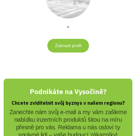
-
Zobrazit profil
Podnikáte na Vysočině?
Chcete zviditelnit svůj byznys v našem regionu?
Zanechte nám svůj e-mail a my vám zašleme
nabídku inzertních produktů šitou na míru
přesně pro vás. Reklama u nás osloví ty
správné lidi – vaše budoucí zákazníky!