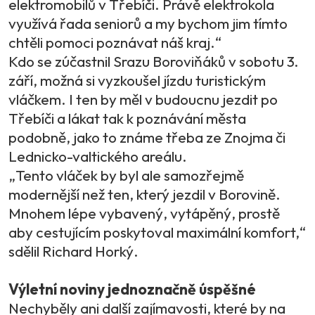
elektromobilů v Třebíči. Právě elektrokola
využívá řada seniorů a my bychom jim tímto
chtěli pomoci poznávat náš kraj.“
Kdo se zúčastnil Srazu Boroviňáků v sobotu 3.
září, možná si vyzkoušel jízdu turistickým
vláčkem. I ten by měl v budoucnu jezdit po
Třebíči a lákat tak k poznávání města
podobně, jako to známe třeba ze Znojma či
Lednicko-valtického areálu.
„Tento vláček by byl ale samozřejmě
modernější než ten, který jezdil v Borovině.
Mnohem lépe vybavený, vytápěný, prostě
aby cestujícím poskytoval maximální komfort,“
sdělil Richard Horký.
Výletní noviny jednoznačně úspěšné
Nechyběly ani další zajímavosti, které by na