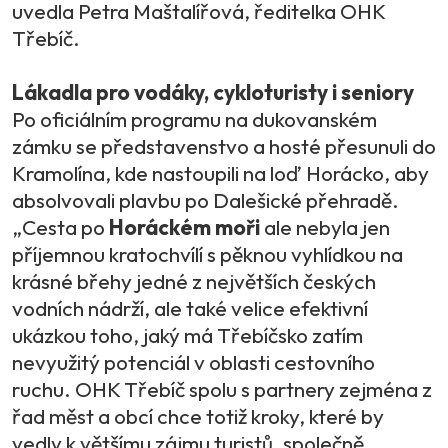
uvedla Petra Maštalířová, ředitelka OHK
Třebíč.
Lákadla pro vodáky, cykloturisty i seniory
Po oficiálním programu na dukovanském
zámku se představenstvo a hosté přesunuli do
Kramolína, kde nastoupili na loď Horácko, aby
absolvovali plavbu po Dalešické přehradě.
„Cesta po
Horáckém moři
ale nebyla jen
příjemnou kratochvílí s pěknou vyhlídkou na
krásné břehy jedné z největších českých
vodních nádrží, ale také velice efektivní
ukázkou toho, jaký má Třebíčsko zatím
nevyužitý potenciál v oblasti cestovního
ruchu. OHK Třebíč spolu s partnery zejména z
řad měst a obcí chce totiž kroky, které by
vedly k většímu zájmu turistů, společně