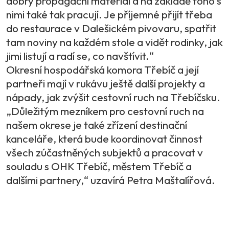
dobrý propagační materiál a na základě toho s
nimi také tak pracují. Je příjemné přijít třeba
do restaurace v Dalešickém pivovaru, spatřit
tam noviny na každém stole a vidět rodinky, jak
jimi listují a radí se, co navštívit.“
Okresní hospodářská komora Třebíč a její
partneři mají v rukávu ještě další projekty a
nápady, jak zvýšit cestovní ruch na Třebíčsku.
„Důležitým mezníkem pro cestovní ruch na
našem okrese je také zřízení destinační
kanceláře, která bude koordinovat činnost
všech zúčastněných subjektů a pracovat v
souladu s OHK Třebíč, městem Třebíč a
dalšími partnery,“ uzavírá Petra Maštalířová.