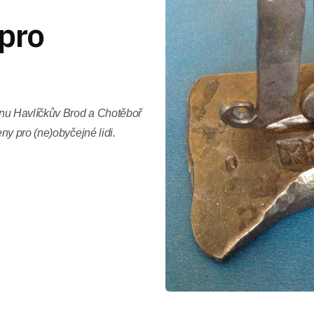
 pro
nu Havlíčkův Brod a Chotěboř
ny pro (ne)obyčejné lidi.