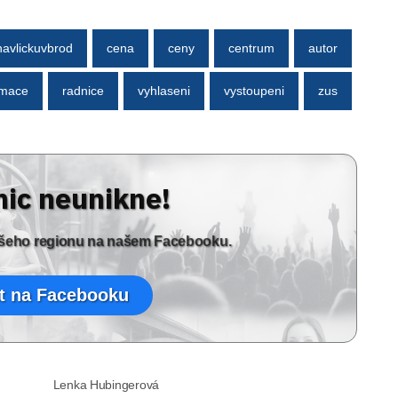
havlickuvbrod
cena
ceny
centrum
autor
rmace
radnice
vyhlaseni
vystoupeni
zus
nic neunikne!
vašeho regionu na našem Facebooku.
t na Facebooku
Lenka Hubingerová