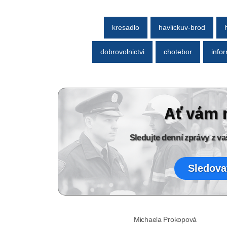
kresadlo
havlickuv-brod
dobrovolnictvi
chotebor
info
Ať vám 
Sledujte denní zprávy z 
Sledova
Michaela Prokopová