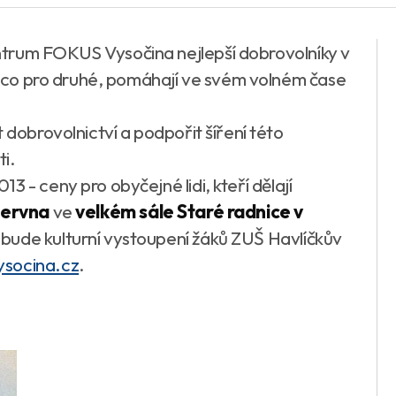
trum FOKUS Vysočina nejlepší dobrovolníky v
 něco pro druhé, pomáhají ve svém volném čase
 dobrovolnictví a podpořit šíření této
i.
 - ceny pro obyčejné lidi, kteří dělají
června
ve
velkém sále Staré radnice v
í bude kulturní vystoupení žáků ZUŠ Havlíčkův
socina.cz
.