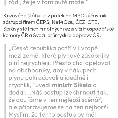
rádi, že je v tom autě máte.“
Krizového štábu se v pátek na MPO zúčastnili
zástupci firem ČEPS, Net4Gas, ČEZ, OTE,
Správy státních hmotných rezerv či Hospodářské
komory ČR a Svazu průmyslu a dopravy ČR.
„Česká republika patří v Evropě
mezi země, které plynové zásobníky
plní nejrychleji. Přesto chci apelovat
na obchodníky, aby v nákupech
plynu pokračovali a ideálně i
zrychlili,“ uvedl
ministr Síkela
a
dodal: „Náš postup lze shrnout tak,
že doufáme v ten nejlepší scénář,
ale připravujeme se na ten nejhorší.
Myslím, že tento postup by měl