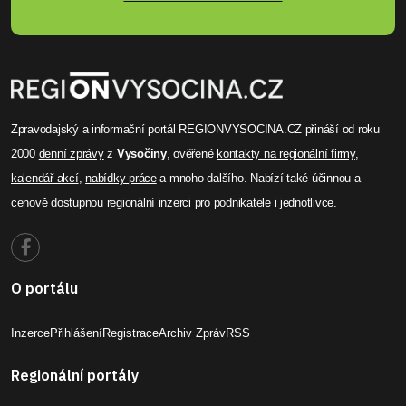
Zpravodajský a informační portál REGIONVYSOCINA.CZ přináší od roku
2000
denní zprávy
z
Vysočiny
, ověřené
kontakty na regionální firmy
,
kalendář akcí
,
nabídky práce
a mnoho dalšího. Nabízí také účinnou a
cenově dostupnou
regionální inzerci
pro podnikatele i jednotlivce.
O portálu
Inzerce
Přihlášení
Registrace
Archiv Zpráv
RSS
Regionální portály