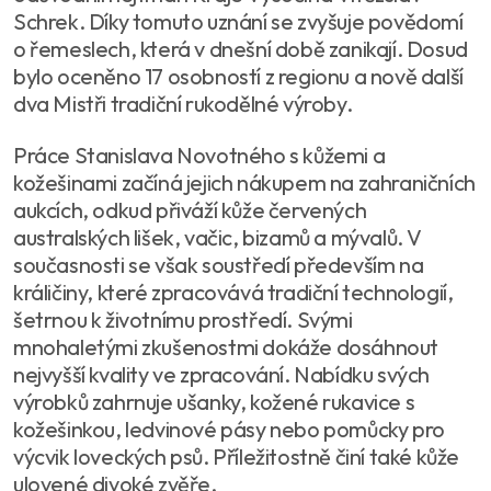
Schrek. Díky tomuto uznání se zvyšuje povědomí
o řemeslech, která v dnešní době zanikají. Dosud
bylo oceněno 17 osobností z regionu a nově další
dva Mistři tradiční rukodělné výroby.
Práce Stanislava Novotného s kůžemi a
kožešinami začíná jejich nákupem na zahraničních
aukcích, odkud přiváží kůže červených
australských lišek, vačic, bizamů a mývalů. V
současnosti se však soustředí především na
králičiny, které zpracovává tradiční technologií,
šetrnou k životnímu prostředí. Svými
mnohaletými zkušenostmi dokáže dosáhnout
nejvyšší kvality ve zpracování. Nabídku svých
výrobků zahrnuje ušanky, kožené rukavice s
kožešinkou, ledvinové pásy nebo pomůcky pro
výcvik loveckých psů. Příležitostně činí také kůže
ulovené divoké zvěře.