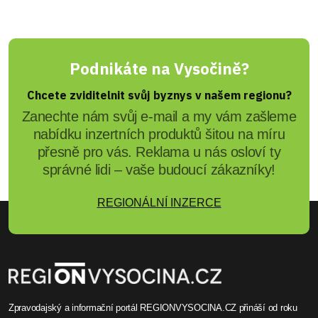
Podnikáte na Vysočině?
Chcete zviditelnit svůj byznys v našem regionu?
Zanechte nám svůj e-mail a my vám zašleme
nabídku inzertních produktů šitou na míru
přesně pro vás. Reklama u nás osloví ty
správné lidi – vaše budoucí zákazníky!
REGIONÁLNÍ INZERCE
Zpravodajský a informační portál REGIONVYSOCINA.CZ přináší od roku