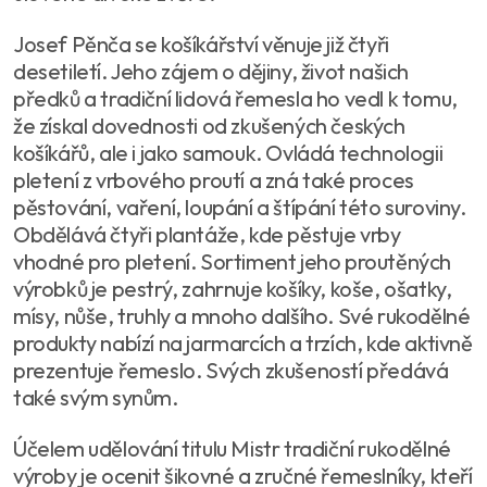
Josef Pěnča se košíkářství věnuje již čtyři
desetiletí. Jeho zájem o dějiny, život našich
předků a tradiční lidová řemesla ho vedl k tomu,
že získal dovednosti od zkušených českých
košíkářů, ale i jako samouk. Ovládá technologii
pletení z vrbového proutí a zná také proces
pěstování, vaření, loupání a štípání této suroviny.
Obdělává čtyři plantáže, kde pěstuje vrby
vhodné pro pletení. Sortiment jeho proutěných
výrobků je pestrý, zahrnuje košíky, koše, ošatky,
mísy, nůše, truhly a mnoho dalšího. Své rukodělné
produkty nabízí na jarmarcích a trzích, kde aktivně
prezentuje řemeslo. Svých zkušeností předává
také svým synům.
Účelem udělování titulu Mistr tradiční rukodělné
výroby je ocenit šikovné a zručné řemeslníky, kteří