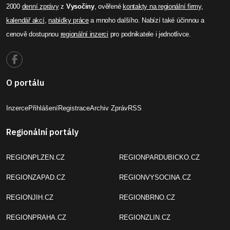
2000
denní zprávy
z
Vysočiny
, ověřené
kontakty na regionální firmy
,
kalendář akcí
,
nabídky práce
a mnoho dalšího. Nabízí také účinnou a
cenově dostupnou
regionální inzerci
pro podnikatele i jednotlivce.
O portálu
Inzerce
Přihlášení
Registrace
Archiv Zpráv
RSS
Regionální portály
REGIONPLZEN.CZ
REGIONPARDUBICKO.CZ
REGIONZAPAD.CZ
REGIONVYSOCINA.CZ
REGIONJIH.CZ
REGIONBRNO.CZ
REGIONPRAHA.CZ
REGIONZLIN.CZ