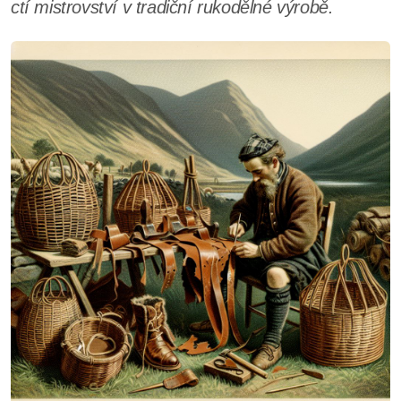
ctí mistrovství v tradiční rukodělné výrobě.