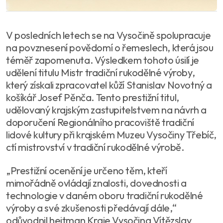
V posledních letech se na Vysočině spolupracuje
na povznesení povědomí o řemeslech, která jsou
téměř zapomenuta. Výsledkem tohoto úsilí je
udělení titulu Mistr tradiční rukodělné výroby,
který získali zpracovatel kůží Stanislav Novotný a
košíkář Josef Pěnča. Tento prestižní titul,
udělovaný krajským zastupitelstvem na návrh a
doporučení Regionálního pracoviště tradiční
lidové kultury při krajském Muzeu Vysočiny Třebíč,
ctí mistrovství v tradiční rukodělné výrobě.
„Prestižní ocenění je určeno těm, kteří
mimořádně ovládají znalosti, dovednosti a
technologie v daném oboru tradiční rukodělné
výroby a své zkušenosti předávají dále,“
odůvodnil hejtman Kraje Vysočina Vítězslav