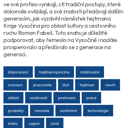
ve své profesi vynikají, ctí tradiční postupy, které
dokonale ovládají, a své znalosti předávají dalším
generacím, jak vyzdvihl náměstek hejtmana
Kraje Vysočina pro oblast kultury a cestovního
ruchu Roman Fabeš. Tuto snahu je důležité
podporovat, aby řemeslo na Vysočině i nadále
prosperovalo a předávalo se z generace na
generaci.
doporuceni
hejtmanvysocina
mistrovstvi
oceneni
pracoviste
titul
hejtman
navrh
oblast
osobnosti
pestovani
prace
produkty
remesla
sortiment
technologie
trebic
zajem
zivot