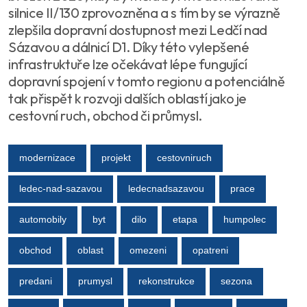
silnice II/130 zprovozněna a s tím by se výrazně
zlepšila dopravní dostupnost mezi Ledčí nad
Sázavou a dálnicí D1. Díky této vylepšené
infrastruktuře lze očekávat lépe fungující
dopravní spojení v tomto regionu a potenciálně
tak přispět k rozvoji dalších oblastí jako je
cestovní ruch, obchod či průmysl.
modernizace
projekt
cestovniruch
ledec-nad-sazavou
ledecnadsazavou
prace
automobily
byt
dilo
etapa
humpolec
obchod
oblast
omezeni
opatreni
predani
prumysl
rekonstrukce
sezona