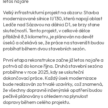
letos na jaře
Velký infrastrukturní projekt na obzoru: Stavba
modernizované silnice II/130, která napojí oblast
Ledče nad Sázavou na dálnici D1, se brzy stane
skutečností. Tento projekt, v celkové délce
přibližně 8,5 kilometru, je plánován na devět
úseků a očekává se, že práce na staveništi budou
probíhat během dvou stavebních sezón.
První etapa rekonstrukce začne již letos na jaře a
potrvá až do konce října. Druhá stavební sezóna
proběhne v roce 2025, kdy se uskuteční
dokončovací práce. Každý úsek modernizace
bude realizován za trvalé uzavírky, což znamená,
že všechny dopravně inženýrské opatření budou
pečlivě plánovány s ohledem na plynulost
dopravy během celého projektu.