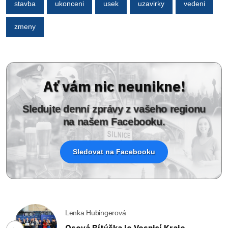
stavba
ukonceni
usek
uzavirky
vedeni
zmeny
Ať vám nic neunikne!
Sledujte denní zprávy z vašeho regionu
na našem Facebooku.
Sledovat na Facebooku
Lenka Hubingerová
Osová Bítýška je Vesnicí Kraje