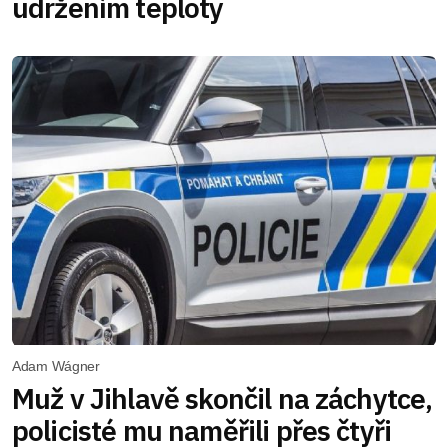
udržením teploty
Adam Wágner
Muž v Jihlavě skončil na záchytce,
policisté mu naměřili přes čtyři