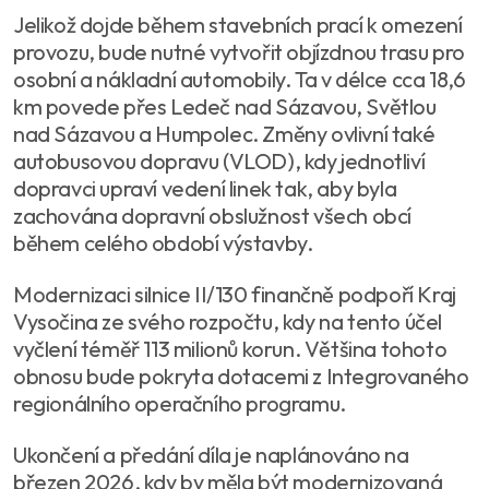
Jelikož dojde během stavebních prací k omezení
provozu, bude nutné vytvořit objízdnou trasu pro
osobní a nákladní automobily. Ta v délce cca 18,6
km povede přes Ledeč nad Sázavou, Světlou
nad Sázavou a Humpolec. Změny ovlivní také
autobusovou dopravu (VLOD), kdy jednotliví
dopravci upraví vedení linek tak, aby byla
zachována dopravní obslužnost všech obcí
během celého období výstavby.
Modernizaci silnice II/130 finančně podpoří Kraj
Vysočina ze svého rozpočtu, kdy na tento účel
vyčlení téměř 113 milionů korun. Většina tohoto
obnosu bude pokryta dotacemi z Integrovaného
regionálního operačního programu.
Ukončení a předání díla je naplánováno na
březen 2026, kdy by měla být modernizovaná