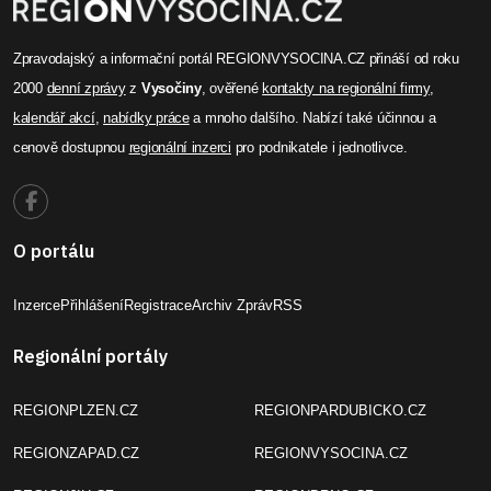
Zpravodajský a informační portál REGIONVYSOCINA.CZ přináší od roku
2000
denní zprávy
z
Vysočiny
, ověřené
kontakty na regionální firmy
,
kalendář akcí
,
nabídky práce
a mnoho dalšího. Nabízí také účinnou a
cenově dostupnou
regionální inzerci
pro podnikatele i jednotlivce.
O portálu
Inzerce
Přihlášení
Registrace
Archiv Zpráv
RSS
Regionální portály
REGIONPLZEN.CZ
REGIONPARDUBICKO.CZ
REGIONZAPAD.CZ
REGIONVYSOCINA.CZ