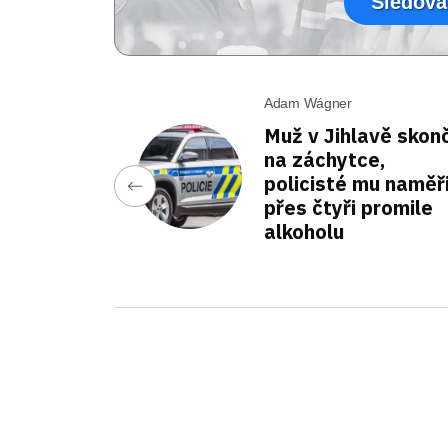
Sledova
Adam Wágner
Muž v Jihlavě skonč
na záchytce,
policisté mu naměři
přes čtyři promile
alkoholu