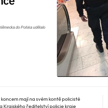
nce
Německa do Polska udělalo
 koncem mají na svém kontě policisté
Krajského ředitelství policie kraje