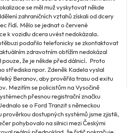
lokalizace se měl muž vyskytovat někde
oddělení zahraničních vztahů získali od dcery
tec řídí. Mělo se jednat o červené
ace k vozidlu dcera uvést nedokázala.
otěbuzi podařilo telefonicky se zkontaktovat
aktuálním zdravotním obtížím nedokázal
l pouze, že je někde před dálnicí. Proto
o střediska npor. Zdeněk Kadela vyslal
 Velký Beranov, aby prověřila trasu od exitu
ov. Mezitím se policistům na Vysočině
ch systémech přesnou registrační značku
 Jednalo se o Ford Tranzit s německou
u prověrkou dostupných systémů jsme zjistili,
ečer pohybovalo na silnici mezi Českými
oval reálný předpoklad, že řidič pokračuje