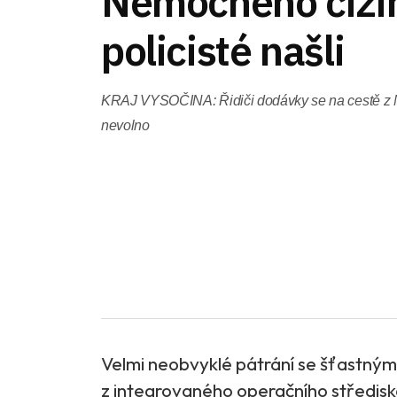
Nemocného cizi
policisté našli
KRAJ VYSOČINA: Řidiči dodávky se na cestě z 
nevolno
Velmi neobvyklé pátrání se šťastným
z integrovaného operačního střediska 