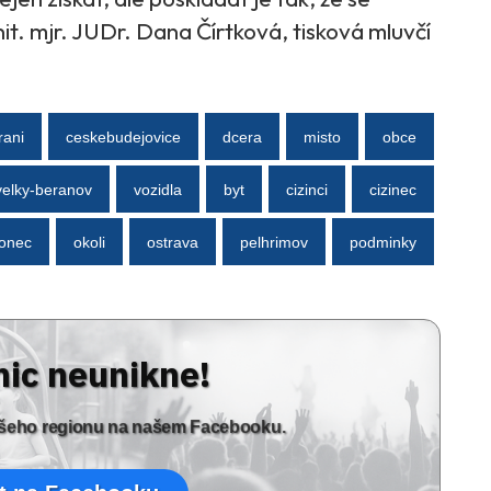
nit. mjr. JUDr. Dana Čírtková, tisková mluvčí
rani
ceskebudejovice
dcera
misto
obce
velky-beranov
vozidla
byt
cizinci
cizinec
onec
okoli
ostrava
pelhrimov
podminky
nic neunikne!
vašeho regionu na našem Facebooku.