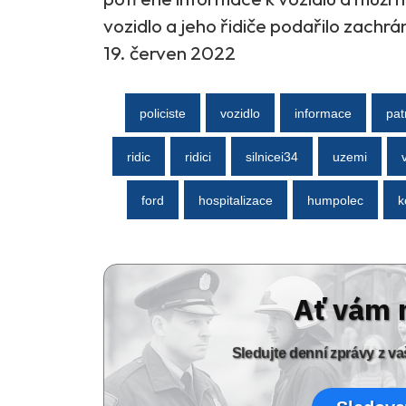
vozidlo a jeho řidiče podařilo zachrá
19. červen 2022
policiste
vozidlo
informace
pat
ridic
ridici
silnicei34
uzemi
ford
hospitalizace
humpolec
k
Ať vám 
Sledujte denní zprávy z 