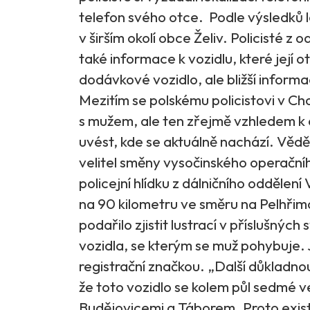
telefon svého otce. Podle výsledků 
v širším okolí obce Želiv. Policisté z 
také informace k vozidlu, které její o
dodávkové vozidlo, ale bližší inform
Mezitím se polskému policistovi v Ch
s mužem, ale ten zřejmě vzhledem k 
uvést, kde se aktuálně nachází. Vědě
velitel směny vysočinského operačníh
policejní hlídku z dálničního oddělení
na 90 kilometru ve směru na Pelhřim
podařilo zjistit lustrací v příslušný
vozidla, se kterým se muž pohybuje.
registrační značkou. „Další důkladno
že toto vozidlo se kolem půl sedmé v
Budějovicemi a Táborem. Proto exist