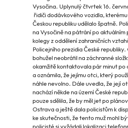
Vysočina. Uplynulý čtvrtek 16. června 
řidiči dodávkového vozidla, kterému
Českou republiku udělalo špatně. Pol
na Vysočině na pátrání po aktuálním
kolegy z oddělení zahraničních vztah
Policejního prezidia České republiky.
bohužel neobrátil na záchranné složky
okamžitě kontaktovala pár minut po 
a oznámila, že jejímu otci, který použí
náhle nevolno. Dále uvedla, že její 
nachází někde na území České republi
pouze sdělila, že by měl jet po plán
Ostrava a ještě dala policistům k dis
ke skutečnosti, že tento muž mohl b
policisté si vyžádali lokalizaci telefo