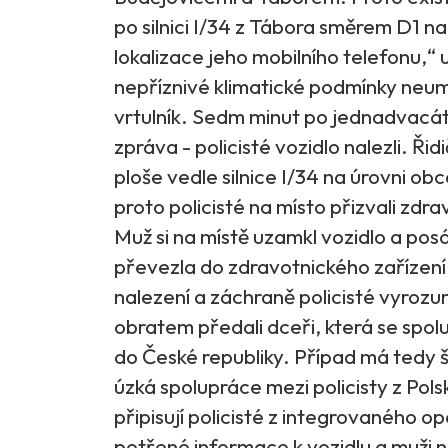
po silnici I/34 z Tábora směrem D1 
lokalizace jeho mobilního telefonu,“ 
nepříznivé klimatické podmínky neum
vrtulník. Sedm minut po jednadvacáté
zpráva - policisté vozidlo nalezli. Ř
ploše vedle silnice I/34 na úrovni ob
proto policisté na místo přizvali zdr
Muž si na místě uzamkl vozidlo a po
převezla do zdravotnického zařízení 
nalezení a záchraně policisté vyrozum
obratem předali dceři, která se spol
do České republiky. Případ má tedy 
úzká spolupráce mezi policisty z Polsk
připisují policisté z integrovaného o
potřené informace k vozidlu a muži ne