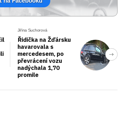
t na Facebooku
Jiřina Suchorová
il
Řidička na Žďársku
havarovala s
li
mercedesem, po
převrácení vozu
nadýchala 1,70
promile