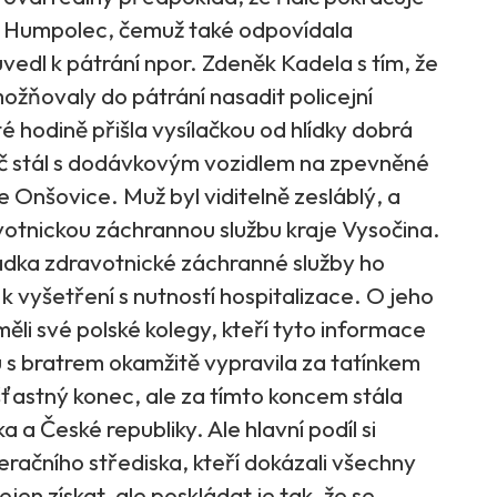
na Humpolec, čemuž také odpovídala
uvedl k pátrání npor. Zdeněk Kadela s tím, že
ožňovaly do pátrání nasadit policejní
 hodině přišla vysílačkou od hlídky dobrá
idič stál s dodávkovým vozidlem na zpevněné
ce Onšovice. Muž byl viditelně zesláblý, a
avotnickou záchrannou službu kraje Vysočina.
sádka zdravotnické záchranné služby ho
k vyšetření s nutností hospitalizace. O jeho
ěli své polské kolegy, kteří tyto informace
u s bratrem okamžitě vypravila za tatínkem
šťastný konec, ale za tímto koncem stála
a a České republiky. Ale hlavní podíl si
peračního střediska, kteří dokázali všechny
jen získat, ale poskládat je tak, že se