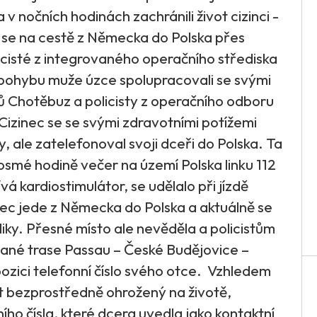
v nočních hodinách zachránili život cizinci -
 se na cestě z Německa do Polska přes
icisté z integrovaného operačního střediska
 pohybu muže úzce spolupracovali se svými
ů Chotěbuz a policisty z operačního odboru
 Cizinec se se svými zdravotními potížemi
, ale zatelefonoval svoji dceři do Polska. Ta
osmé hodině večer na území Polska linku 112
vá kardiostimulátor, se udělalo při jízdě
otec jede z Německa do Polska a aktuálně se
ky. Přesné místo ale nevěděla a policistům
ované trase Passau – České Budějovice –
pozici telefonní číslo svého otce. Vzhledem
ýt bezprostředně ohrožený na životě,
nního čísla, které dcera uvedla jako kontaktní