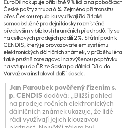
EuroOil nakupuje přibližně 9 % lidí a na pobočkách
České pošty zhruba 6 %. Zejména při transitu
přes Českou republiku využívají řidiči také
samoobslužné prodejní kiosky rozmístěné
především v blízkosti hraničních přechodů. Ty se
na celkových prodejích podílí 2 %. Státní podnik
CENDIS, který je provozovatelem systému
elektronických dálničních známek, v průběhu léta
také pružně zareagoval na zvýšenou poptávku
na vstupu do ČR ze Saska po dálnici D8 a do
Varvažova instaloval další kiosek.
Jan Paroubek pověřený řízením s.
p. CENDIS
dodává: „Bližší pohled
na prodeje ročních elektronických
dálničních známek ukazuje, že lidé
rádi využívají jejich klouzavou
platnost. Největší zájem byl