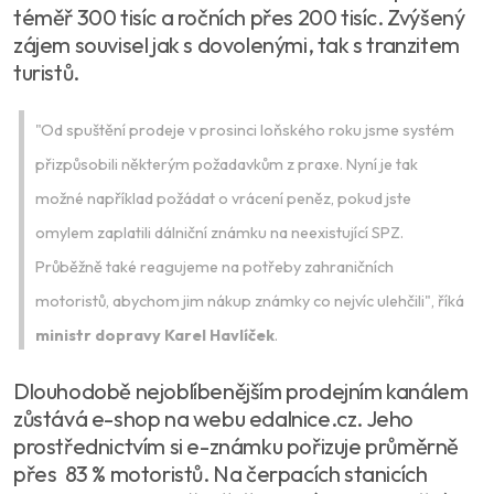
téměř 300 tisíc a ročních přes 200 tisíc. Zvýšený
zájem souvisel jak s dovolenými, tak s tranzitem
turistů.
"Od spuštění prodeje v prosinci loňského roku jsme systém
přizpůsobili některým požadavkům z praxe. Nyní je tak
možné například požádat o vrácení peněz, pokud jste
omylem zaplatili dálniční známku na neexistující SPZ.
Průběžně také reagujeme na potřeby zahraničních
motoristů, abychom jim nákup známky co nejvíc ulehčili", říká
ministr dopravy Karel Havlíček
.
Dlouhodobě nejoblíbenějším prodejním kanálem
zůstává e-shop na webu edalnice.cz. Jeho
prostřednictvím si e-známku pořizuje průměrně
přes 83 % motoristů. Na čerpacích stanicích