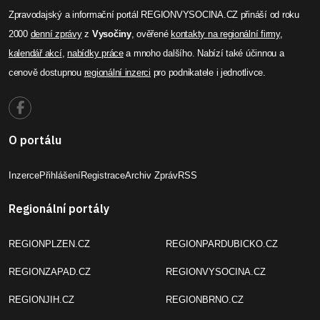
Zpravodajský a informační portál REGIONVYSOCINA.CZ přináší od roku
2000
denní zprávy
z
Vysočiny
, ověřené
kontakty na regionální firmy
,
kalendář akcí
,
nabídky práce
a mnoho dalšího. Nabízí také účinnou a
cenově dostupnou
regionální inzerci
pro podnikatele i jednotlivce.
O portálu
Inzerce
Přihlášení
Registrace
Archiv Zpráv
RSS
Regionální portály
REGIONPLZEN.CZ
REGIONPARDUBICKO.CZ
REGIONZAPAD.CZ
REGIONVYSOCINA.CZ
REGIONJIH.CZ
REGIONBRNO.CZ