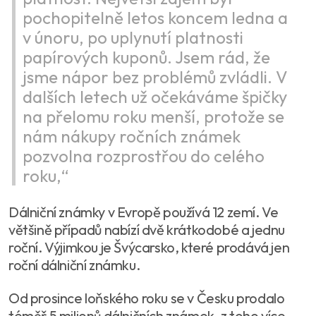
pochopitelně letos koncem ledna a
v únoru, po uplynutí platnosti
papírových kuponů. Jsem rád, že
jsme nápor bez problémů zvládli. V
dalších letech už očekáváme špičky
na přelomu roku menší, protože se
nám nákupy ročních známek
pozvolna rozprostřou do celého
roku,“
Dálniční známky v Evropě používá 12 zemí. Ve
většině případů nabízí dvě krátkodobé a jednu
roční. Výjimkou je Švýcarsko, které prodává jen
roční dálniční známku.
Od prosince loňského roku se v Česku prodalo
téměř 5 milionů dálničních známek, z toho více