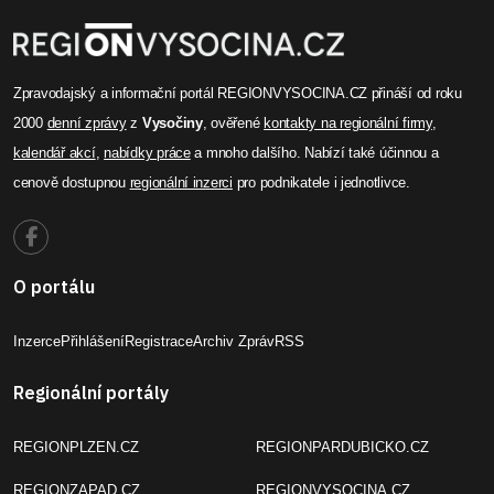
Zpravodajský a informační portál REGIONVYSOCINA.CZ přináší od roku
2000
denní zprávy
z
Vysočiny
, ověřené
kontakty na regionální firmy
,
kalendář akcí
,
nabídky práce
a mnoho dalšího. Nabízí také účinnou a
cenově dostupnou
regionální inzerci
pro podnikatele i jednotlivce.
O portálu
Inzerce
Přihlášení
Registrace
Archiv Zpráv
RSS
Regionální portály
REGIONPLZEN.CZ
REGIONPARDUBICKO.CZ
REGIONZAPAD.CZ
REGIONVYSOCINA.CZ