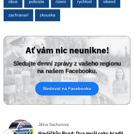
obce
policiste
rizeni
rychlost
vikend
zachranari
zkouska
Ať vám nic neunikne!
Sledujte denní zprávy z vašeho regionu
na našem Facebooku.
Sledovat na Facebooku
Jiřina Suchorová
Havlíčkův Brod: Dva muži roky kradli