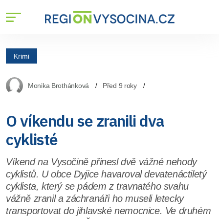
Krimi
Monika Brothánková
Před 9 roky
O víkendu se zranili dva
cyklisté
Víkend na Vysočině přinesl dvě vážné nehody
cyklistů. U obce Dyjice havaroval devatenáctiletý
cyklista, který se pádem z travnatého svahu
vážně zranil a záchranáři ho museli letecky
transportovat do jihlavské nemocnice. Ve druhém