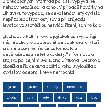
Z předběžných informací policistů vyplývá, že
nehody nezpůsobil alkohol. V případě havárky na
Jihlavsku to vypadá, že devatenáctiletý cyklista
nepřizpůsobil rychlost jízdy a při průjezdu
levotočivou zatáčkou nezvládl řízení jízdního kola.
„Nehodu v Pelhřimově a její okolnosti vyšetřují
místní policisté z dopravního inspektorátu, kteří
určí míru zavinění řidiče automobilu a
devětašedesátiletého cyklisty,“ informovala
krajská policejní mluvčí Dana Čírtková. Dechová
zkouška u řidiče auta požití alkoholu vyloučila a
cyklistovi odebrali krev v nemocnici.
cykliste
cyklista
nehody
nemocnice
alkohol
auta
auto
dyjice
kola
krev