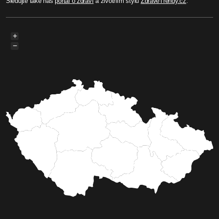
Sledujte také náš
portál o zdraví
a životním stylu
ZdraveTrendy.cz
.
+
−