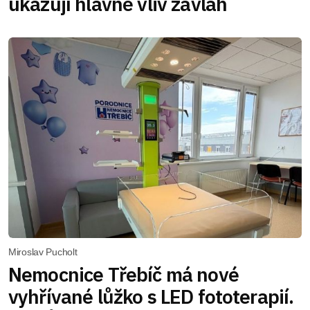
ukazují hlavně vliv závlah
Miroslav Pucholt
Nemocnice Třebíč má nové
vyhřívané lůžko s LED fototerapií.