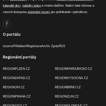
kalendář akcí
,
nabídky práce
a mnoho dalšího. Nabízí také účinnou a
cenově dostupnou
regionální inzerci
pro podnikatele i jednotlivce.
O portálu
Inzerce
Přihlášení
Registrace
Archiv Zpráv
RSS
Regionální portály
REGIONPLZEN.CZ
REGIONPARDUBICKO.CZ
REGIONZAPAD.CZ
REGIONVYSOCINA.CZ
REGIONJIH.CZ
REGIONBRNO.CZ
REGIONPRAHA.CZ
REGIONZLIN.CZ
REGIONUSTI.CZ
REGIONOLOMOUC.CZ