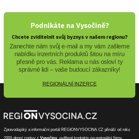
Podnikáte na Vysočině?
Chcete zviditelnit svůj byznys v našem regionu?
Zanechte nám svůj e-mail a my vám zašleme
nabídku inzertních produktů šitou na míru
přesně pro vás. Reklama u nás osloví ty
správné lidi – vaše budoucí zákazníky!
REGIONÁLNÍ INZERCE
Zpravodajský a informační portál REGIONVYSOCINA.CZ přináší od roku
2000
denní zprávy
z
Vysočiny
, ověřené
kontakty na regionální firmy
,