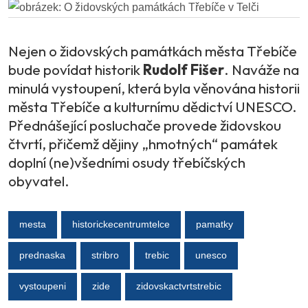
Nejen o židovských památkách města Třebíče
bude povídat historik
Rudolf Fišer
. Naváže na
minulá vystoupení, která byla věnována historii
města Třebíče a kulturnímu dědictví UNESCO.
Přednášející posluchače provede židovskou
čtvrtí, přičemž dějiny „hmotných“ památek
doplní (ne)všedními osudy třebíčských
obyvatel.
mesta
historickecentrumtelce
pamatky
prednaska
stribro
trebic
unesco
vystoupeni
zide
zidovskactvrtstrebic