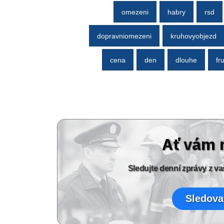
omezeni
habry
rsd
dopravniomezeni
kruhovyobjezd
cena
den
dlouhe
fr
Ať vám 
Sledujte denní zprávy z 
Sledova