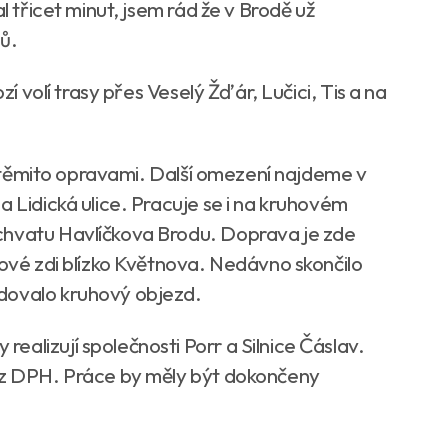
l třicet minut, jsem rád že v Brodě už
ů.
zí volí trasy přes Veselý Žďár, Lučici, Tis a na
en těmito opravami. Další omezení najdeme v
a Lidická ulice. Pracuje se i na kruhovém
chvatu Havlíčkova Brodu. Doprava je zde
kové zdi blízko Květnova. Nedávno skončilo
dovalo kruhový objezd.
alizují společnosti Porr a Silnice Čáslav.
bez DPH. Práce by měly být dokončeny