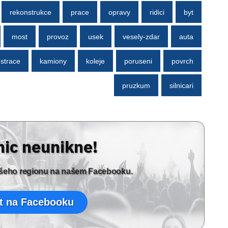
rekonstrukce
prace
opravy
ridici
byt
most
provoz
usek
vesely-zdar
auta
ustrace
kamiony
koleje
poruseni
povrch
pruzkum
silnicari
nic neunikne!
vašeho regionu na našem Facebooku.
t na Facebooku