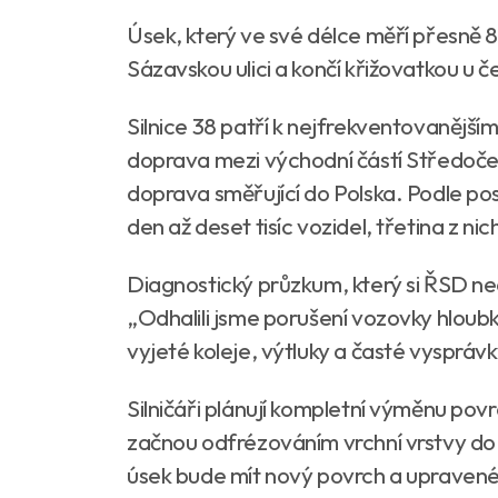
Úsek, který ve své délce měří přesně 
Sázavskou ulici a končí křižovatkou u č
Silnice 38 patří k nejfrekventovanější
doprava mezi východní částí Středočes
doprava směřující do Polska. Podle po
den až deset tisíc vozidel, třetina z ni
Diagnostický průzkum, který si ŘSD ne
„Odhalili jsme porušení vozovky hloubk
vyjeté koleje, výtluky a časté vysprávk
Silničáři plánují kompletní výměnu po
začnou odfrézováním vrchní vrstvy do
úsek bude mít nový povrch a upravené 