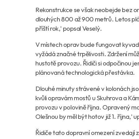
Rekonstrukce se však neobejde bez o
dlouhých 800 až 900 metrů. Letos plá
příští rok,' popsal Veselý.
V místech oprav bude fungovat kyvadlo
vyžádá značné trpělivosti. Zdržení můž
hustotě provozu. Řidiči si odpočinou je
plánovaná technologická přestávka.
Dlouhé minuty strávené v kolonách jsou 
kvůli opravám mostů u Skuhrova a Ká
provozu v polovině října. Opravený m
Olešnou by měl být hotov již 1. října,' 
Řidiče tato dopravní omezení zvedají z