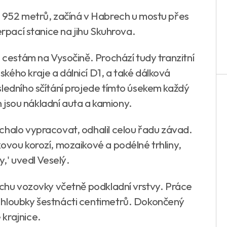
8 952 metrů, začíná v Habrech u mostu přes
erpací stanice na jihu Skuhrova.
m cestám na Vysočině. Prochází tudy tranzitní
kého kraje a dálnicí D1, a také dálková
sledního sčítání projede tímto úsekem každý
ch jsou nákladní auta a kamiony.
chalo vypracovat, odhalil celou řadu závad.
ovou korozí, mozaikové a podélné trhliny,
y,' uvedl Veselý.
vrchu vozovky včetně podkladní vrstvy. Práce
 hloubky šestnácti centimetrů. Dokončený
krajnice.