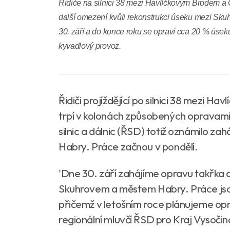
Řidiče na silnici 38 mezi Havlíčkovým Brodem a
další omezení kvůli rekonstrukci úseku mezi Sk
30. září a do konce roku se opraví cca 20 % úse
kyvadlový provoz.
Řidiči projíždějící po silnici 38 mezi
trpí v kolonách způsobených opravami m
silnic a dálnic (ŘSD) totiž oznámilo z
Habry. Práce začnou v pondělí.
'Dne 30. září zahájíme opravu takřka d
Skuhrovem a městem Habry. Práce jso
přičemž v letošním roce plánujeme oprav
regionální mluvčí ŘSD pro Kraj Vysočin