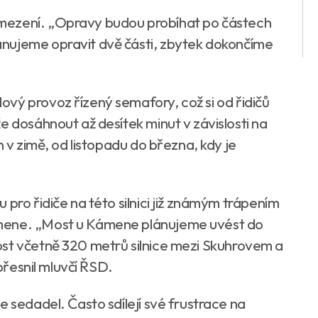
mezení. „Opravy budou probíhat po částech
nujeme opravit dvě části, zbytek dokončíme
vý provoz řízený semafory, což si od řidičů
e dosáhnout až desítek minut v závislosti na
n v zimě, od listopadu do března, kdy je
pro řidiče na této silnici již známým trápením
mene. „Most u Kámene plánujeme uvést do
ost včetně 320 metrů silnice mezi Skuhrovem a
upřesnil mluvčí ŘSD.
e sedadel. Často sdílejí své frustrace na