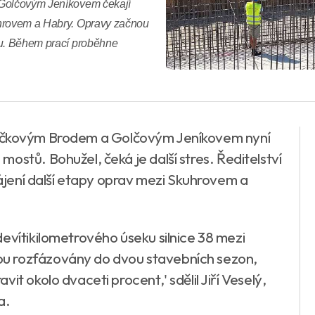
 Golčovým Jeníkovem čekají
uhrovem a Habry. Opravy začnou
ku. Během prací proběhne
 Havlíčkovým Brodem a Golčovým Jeníkovem nyní
ostů. Bohužel, čeká je další stres. Ředitelství
ahájení další etapy oprav mezi Skuhrovem a
evítikilometrového úseku silnice 38 mezi
u rozfázovány do dvou stavebních sezon,
it okolo dvaceti procent,' sdělil Jiří Veselý,
a.