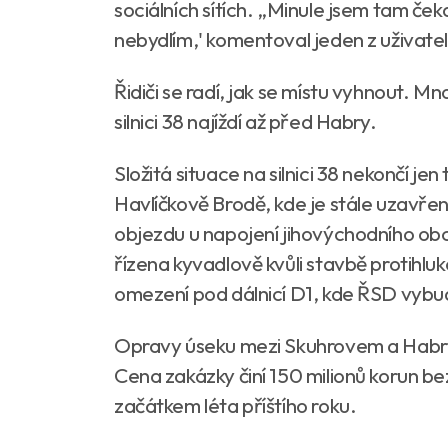
sociálních sítích. „Minule jsem tam čeka
nebydlím,' komentoval jeden z uživatel
Řidiči se radí, jak se místu vyhnout. Mno
silnici 38 najíždí až před Habry.
Složitá situace na silnici 38 nekončí j
Havlíčkově Brodě, kde je stále uzavřen
objezdu u napojení jihovýchodního ob
řízena kyvadlově kvůli stavbě protihlu
omezení pod dálnicí D1, kde ŘSD vybu
Opravy úseku mezi Skuhrovem a Habry re
Cena zakázky činí 150 milionů korun 
začátkem léta příštího roku.