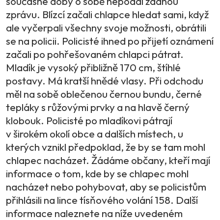
současné doby o sobě nepodal žádnou
zprávu. Blízcí začali chlapce hledat sami, když
ale vyčerpali všechny svoje možnosti, obrátili
se na policii. Policisté ihned po přijetí oznámení
začali po pohřešovaném chlapci pátrat.
Mladík je vysoký přibližně 170 cm, štíhlé
postavy. Má kratší hnědé vlasy. Při odchodu
měl na sobě oblečenou černou bundu, černé
tepláky s růžovými prvky a na hlavě černý
klobouk. Policisté po mladíkovi pátrají
v širokém okolí obce a dalších místech, u
kterých vznikl předpoklad, že by se tam mohl
chlapec nacházet. Žádáme občany, kteří mají
informace o tom, kde by se chlapec mohl
nacházet nebo pohybovat, aby se policistům
přihlásili na lince tísňového volání 158. Další
informace naleznete na níže uvedeném