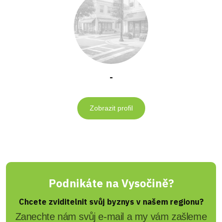
-
Zobrazit profil
Podnikáte na Vysočině?
Chcete zviditelnit svůj byznys v našem regionu?
Zanechte nám svůj e-mail a my vám zašleme