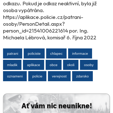
odkazu. Pokud je odkaz neaktivní, byla již
osoba vypátrána.
https://aplikace.policie.cz/patrani-
osoby/PersonDetail.aspx?
person_id=21541006221614 por. Ing.
Michaela Lébrová, komisař 6. října 2022
patrani
policiste
chlapec
informace
mladik
aplikace
obce
okoli
osoby
oznameni
policie
verejnost
zdarsko
Ať vám nic neunikne!