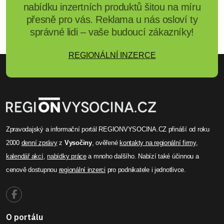
nabídku inzertních produktů šitou na míru
přesně pro vás. Reklama u nás osloví ty
správné lidi – vaše budoucí zákazníky!
REGIONÁLNÍ INZERCE
Zpravodajský a informační portál REGIONVYSOCINA.CZ přináší od roku
2000
denní zprávy
z
Vysočiny
, ověřené
kontakty na regionální firmy
,
kalendář akcí
,
nabídky práce
a mnoho dalšího. Nabízí také účinnou a
cenově dostupnou
regionální inzerci
pro podnikatele i jednotlivce.
O portálu