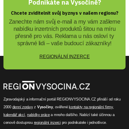
Podnikáte na Vysočině?
Chcete zviditelnit svůj byznys v našem regionu?
Zanechte nám svůj e-mail a my vám zašleme
nabídku inzertních produktů šitou na míru
přesně pro vás. Reklama u nás osloví ty
správné lidi – vaše budoucí zákazníky!
REGIONÁLNÍ INZERCE
Zpravodajský a informační portál REGIONVYSOCINA.CZ přináší od roku
2000
denní zprávy
z
Vysočiny
, ověřené
kontakty na regionální firmy
,
kalendář akcí
,
nabídky práce
a mnoho dalšího. Nabízí také účinnou a
cenově dostupnou
regionální inzerci
pro podnikatele i jednotlivce.