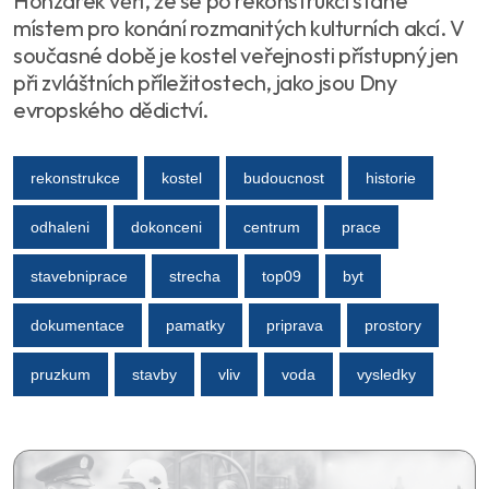
Honzárek věří, že se po rekonstrukci stane
místem pro konání rozmanitých kulturních akcí. V
současné době je kostel veřejnosti přístupný jen
při zvláštních příležitostech, jako jsou Dny
evropského dědictví.
rekonstrukce
kostel
budoucnost
historie
odhaleni
dokonceni
centrum
prace
stavebniprace
strecha
top09
byt
dokumentace
pamatky
priprava
prostory
pruzkum
stavby
vliv
voda
vysledky