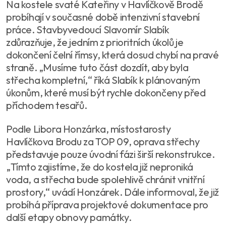
Na kostele svaté Kateřiny v Havlíčkově Brodě
probíhají v současné době intenzivní stavební
práce. Stavbyvedoucí Slavomír Slabík
zdůrazňuje, že jedním z prioritních úkolů je
dokončení čelní římsy, která dosud chybí na pravé
straně. „Musíme tuto část dozdít, aby byla
střecha kompletní,“ říká Slabík k plánovaným
úkonům, které musí být rychle dokončeny před
příchodem tesařů.
Podle Libora Honzárka, místostarosty
Havlíčkova Brodu za TOP 09, oprava střechy
představuje pouze úvodní fázi širší rekonstrukce.
„Tímto zajistíme, že do kostela již neproniká
voda, a střecha bude spolehlivě chránit vnitřní
prostory,“ uvádí Honzárek. Dále informoval, že již
probíhá příprava projektové dokumentace pro
další etapy obnovy památky.