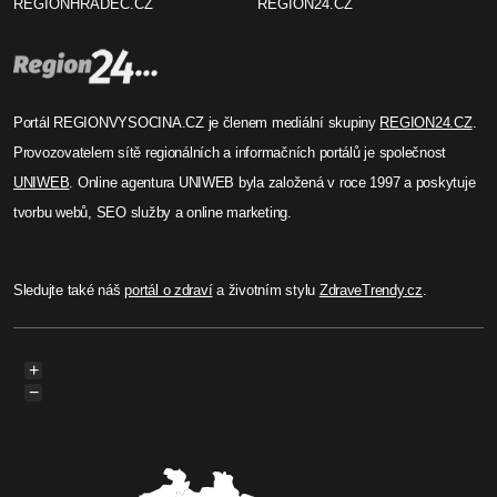
REGIONHRADEC.CZ
REGION24.CZ
Portál REGIONVYSOCINA.CZ je členem mediální skupiny
REGION24.CZ
.
Provozovatelem sítě regionálních a informačních portálů je společnost
UNIWEB
. Online agentura UNIWEB byla založená v roce 1997 a poskytuje
tvorbu webů, SEO služby a online marketing.
Sledujte také náš
portál o zdraví
a životním stylu
ZdraveTrendy.cz
.
+
−