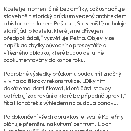
Kostel je momentálně bez omítky, což usnadňuje
stavebně historický průzkum vedený architektem
a historikem Janem Peštou. „Staveniště odhaluje
starší jádro kostela, které jsme dříve jen
předpokládali,“ vysvětluje Pešta. Objevily se
například zbytky původního presbytáře a
vítězného oblouku, které budou detailně
zdokumentovány do konce roku.
Podrobné výsledky průzkumu budou mít značný
vliv na další kroky rekonstrukce. „Díky nim
dokážeme identifikovat, které části stavby
potřebují zachování a které lze případně upravit,“
říká Honzárek s výhledem na budoucí obnovu.
Po dokončení všech oprav kostel svaté Kateřiny
plánuje přeměnu na kulturní centrum. Libor