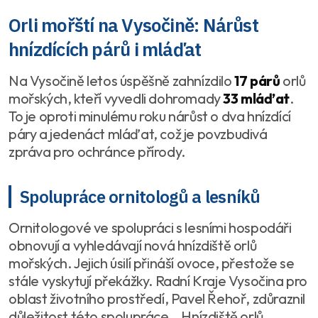
Orli mořští na Vysočině: Nárůst
hnízdících párů i mláďat
Na Vysočině letos úspěšně zahnízdilo
17 párů
orlů
mořských, kteří vyvedli dohromady
33 mláďat
.
To je oproti minulému roku nárůst o dva hnízdící
páry a jedenáct mláďat, což je povzbudivá
zpráva pro ochránce přírody.
Spolupráce ornitologů a lesníků
Ornitologové ve spolupráci s lesními hospodáři
obnovují a vyhledávají nová hnízdiště orlů
mořských. Jejich úsilí přináší ovoce, přestože se
stále vyskytují překážky. Radní Kraje Vysočina pro
oblast životního prostředí, Pavel Řehoř, zdůraznil
důležitost této spolupráce. „Hnízdiště orlů