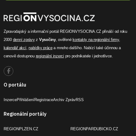
Zpravodajský a informační portál REGIONVYSOCINA.CZ přináší od roku
2000
denní zprávy
z
Vysočiny
, ověřené
kontakty na regionální firmy
,
kalendář akcí
,
nabídky práce
a mnoho dalšího. Nabízí také účinnou a
cenově dostupnou
regionální inzerci
pro podnikatele i jednotlivce.
O portálu
Inzerce
Přihlášení
Registrace
Archiv Zpráv
RSS
Regionální portály
REGIONPLZEN.CZ
REGIONPARDUBICKO.CZ