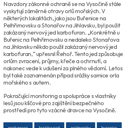
Navzdory zákonné ochraně se na Vysočině stále
vyskytují záměrné otravy orlů mořských. V
některých lokalitách, jako jsou Buřenice na
Pelhřimovsku a Stonařov na Jihlavsku, byl použit
zakázaný nervový jed karbofuran. „Konkrétně u
Buřenic na Pelhřimovsku a nedaleko Stonařova
na Jihlavsku někdo použil zakázaný nervový jed
karbofuran,“ upřesnil Řehoř. Tento jed způsobuje
orlům zvracení, průjmy, křeče a ochrnutí, a
nakonec vede k udušení za plného vědomí. Letos
byl také zaznamenán případ srážky samice orla
mořského s autem.
Pokračující monitoring a spolupráce s vlastníky
lesů jsou klíčové pro zajištění bezpečného
prostředí pro tyto vzácné dravce na Vysočině.
spoluprace
krajskyurad
orelmorsky
burenice