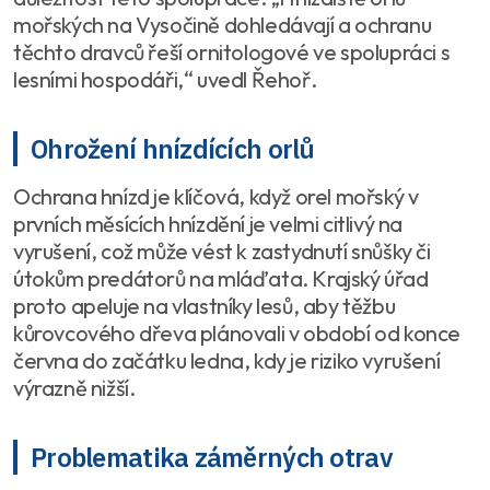
mořských na Vysočině dohledávají a ochranu
těchto dravců řeší ornitologové ve spolupráci s
lesními hospodáři,“ uvedl Řehoř.
Ohrožení hnízdících orlů
Ochrana hnízd je klíčová, když orel mořský v
prvních měsících hnízdění je velmi citlivý na
vyrušení, což může vést k zastydnutí snůšky či
útokům predátorů na mláďata. Krajský úřad
proto apeluje na vlastníky lesů, aby těžbu
kůrovcového dřeva plánovali v období od konce
června do začátku ledna, kdy je riziko vyrušení
výrazně nižší.
Problematika záměrných otrav