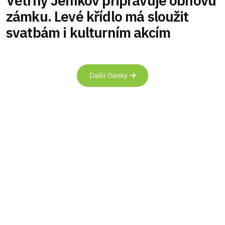
Větrný Jeníkov připravuje obnovu
zámku. Levé křídlo má sloužit
svatbám i kulturním akcím
Další články