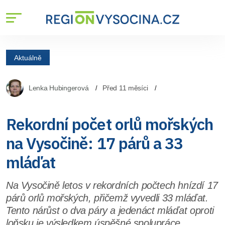
Aktuálně
Lenka Hubingerová
Před 11 měsíci
Rekordní počet orlů mořských
na Vysočině: 17 párů a 33
mláďat
Na Vysočině letos v rekordních počtech hnízdí 17
párů orlů mořských, přičemž vyvedli 33 mláďat.
Tento nárůst o dva páry a jedenáct mláďat oproti
loňsku je výsledkem úspěšné spolupráce