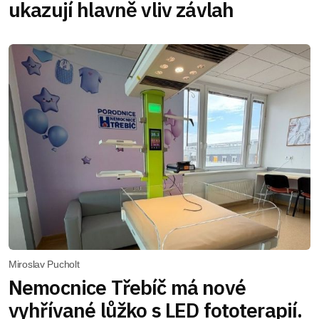
ukazují hlavně vliv závlah
Miroslav Pucholt
Nemocnice Třebíč má nové
vyhřívané lůžko s LED fototerapií.