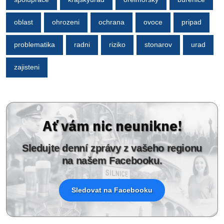
oblast
ohrozeni
ochrana
ovoce
pripad
problematika
radni
riziko
stonarov
urad
zajisteni
Ať vám nic neunikne!
Sledujte denní zprávy z vašeho regionu
na našem Facebooku.
Sledovat na Facebooku