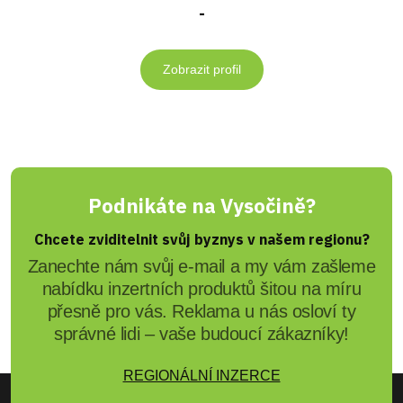
-
Zobrazit profil
Podnikáte na Vysočině?
Chcete zviditelnit svůj byznys v našem regionu?
Zanechte nám svůj e-mail a my vám zašleme
nabídku inzertních produktů šitou na míru
přesně pro vás. Reklama u nás osloví ty
správné lidi – vaše budoucí zákazníky!
REGIONÁLNÍ INZERCE