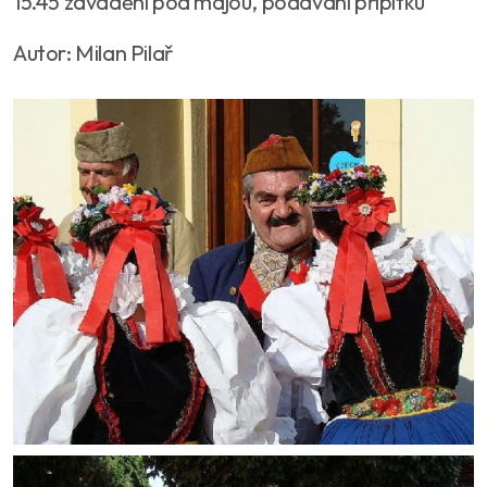
15.45 zavádění pod májou, podávání přípitku
Autor: Milan Pilař