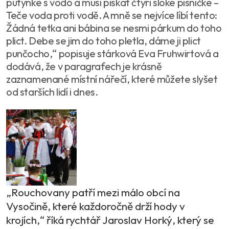
putynke s vodó a musi piskat čtyri sloke pisničke –
Teče voda proti vodě. A mně se nejvíce líbí tento:
Žádná tetka ani bábina se nesmi párkum do toho
plict. Debe se jim do toho pletla, dáme ji plict
punčocho,“ popisuje stárková Eva Fruhwirtová a
dodává, že v paragrafech je krásně
zaznamenané místní nářečí, které můžete slyšet
od starších lidí i dnes.
„Rouchovany patří mezi málo obcí na
Vysočině, které každoročně drží hody v
krojích,“ říká rychtář Jaroslav Horký, který se