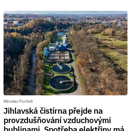
Miroslav Pucholt
Jihlavská čistírna přejde na
provzdušňování vzduchovými
bublinami. Spotřeba elektřiny má