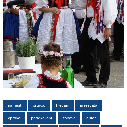
namesti
pruvod
hledani
msesvata
oprava
podekovani
zabava
autor