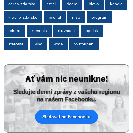
cerna-zdarsko
cteni
dcera
hlava
kapela
krasne-zdarsko
michal
mse
program
rekord
remesla
slavnosti
spolek
starosta
vino
voda
vystoupeni
Ať vám nic neunikne!
Sledujte denní zprávy z vašeho regionu
na našem Facebooku.
Sledovat na Facebooku