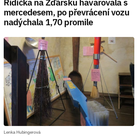
Řidička na Žďársku havarovala s
mercedesem, po převrácení vozu
nadýchala 1,70 promile
Lenka Hubingerová