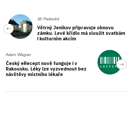
Jiří Padevěd
Větrný Jeníkov připravuje obnovu
zámku. Levé křídlo má sloužit svatbám
i kulturním akcím
Adam Wágner
Český eRecept nově funguje i v
Rakousku. Léky lze vyzvednout bez
návštěvy místního lékaře