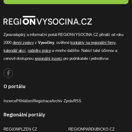
Zpravodajský a informační portál REGIONVYSOCINA.CZ přináší od roku
2000
denní zprávy
z
Vysočiny
, ověřené
kontakty na regionální firmy
,
kalendář akcí
,
nabídky práce
a mnoho dalšího. Nabízí také účinnou a
cenově dostupnou
regionální inzerci
pro podnikatele i jednotlivce.
O portálu
Inzerce
Přihlášení
Registrace
Archiv Zpráv
RSS
Regionální portály
REGIONPLZEN.CZ
REGIONPARDUBICKO.CZ