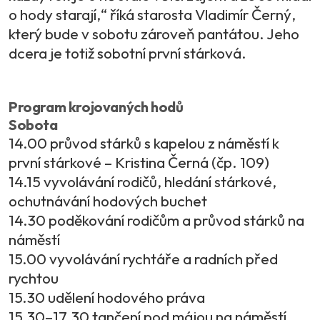
o hody starají,“ říká starosta Vladimír Černý,
který bude v sobotu zároveň pantátou. Jeho
dcera je totiž sobotní první stárková.
Program krojovaných hodů
Sobota
14.00 průvod stárků s kapelou z náměstí k
první stárkové – Kristina Černá (čp. 109)
14.15 vyvolávání rodičů, hledání stárkové,
ochutnávání hodových buchet
14.30 poděkování rodičům a průvod stárků na
náměstí
15.00 vyvolávání rychtáře a radních před
rychtou
15.30 udělení hodového práva
15.30–17.30 tančení pod májou na náměstí