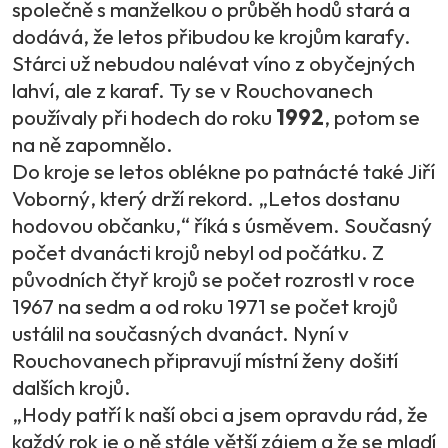
společně s manželkou o průběh hodů stará a
dodává, že letos přibudou ke krojům karafy.
Stárci už nebudou nalévat víno z obyčejných
lahví, ale z karaf. Ty se v Rouchovanech
používaly při hodech do roku
1992
, potom se
na ně zapomnělo.
Do kroje se letos oblékne po patnácté také Jiří
Voborný, který drží rekord. „Letos dostanu
hodovou občanku,“ říká s úsměvem. Současný
počet dvanácti krojů nebyl od počátku. Z
původních čtyř krojů se počet rozrostl v roce
1967 na sedm a od roku 1971 se počet krojů
ustálil na současných dvanáct. Nyní v
Rouchovanech připravují místní ženy došití
dalších krojů.
„Hody patří k naší obci a jsem opravdu rád, že
každý rok je o ně stále větší zájem a že se mladí