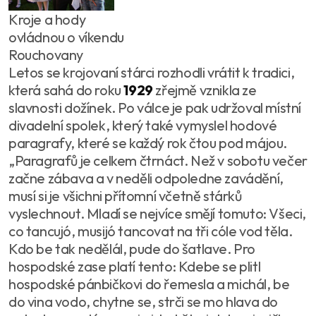
Kroje a hody
ovládnou o víkendu
Rouchovany
Letos se krojovaní stárci rozhodli vrátit k tradici,
která sahá do roku
1929
zřejmě vznikla ze
slavnosti dožínek. Po válce je pak udržoval místní
divadelní spolek, který také vymyslel hodové
paragrafy, které se každý rok čtou pod májou.
„Paragrafů je celkem čtrnáct. Než v sobotu večer
začne zábava a v neděli odpoledne zavádění,
musí si je všichni přítomní včetně stárků
vyslechnout. Mladí se nejvíce smějí tomuto: Všeci,
co tancujó, musijó tancovat na tři cóle vod těla.
Kdo be tak nedělál, pude do šatlave. Pro
hospodské zase platí tento: Kdebe se plitl
hospodské pánbičkovi do řemesla a michál, be
do vina vodo, chytne se, strči se mo hlava do