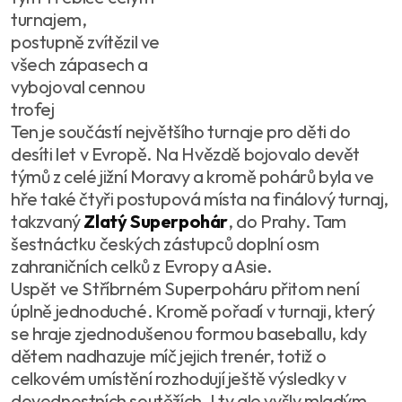
turnajem,
postupně zvítězil ve
všech zápasech a
vybojoval cennou
trofej
Ten je součástí největšího turnaje pro děti do
desíti let v Evropě. Na Hvězdě bojovalo devět
týmů z celé jižní Moravy a kromě pohárů byla ve
hře také čtyři postupová místa na finálový turnaj,
takzvaný
Zlatý Superpohár
, do Prahy. Tam
šestnáctku českých zástupců doplní osm
zahraničních celků z Evropy a Asie.
Uspět ve Stříbrném Superpoháru přitom není
úplně jednoduché. Kromě pořadí v turnaji, který
se hraje zjednodušenou formou baseballu, kdy
dětem nadhazuje míč jejich trenér, totiž o
celkovém umístění rozhodují ještě výsledky v
dovednostních soutěžích. I ty ale vyšly mladým