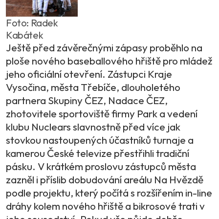
Foto: Radek
Kabátek
Ještě před závěrečnými zápasy proběhlo na
ploše nového baseballového hřiště pro mládež
jeho oficiální otevření. Zástupci Kraje
Vysočina, města Třebíče, dlouholetého
partnera Skupiny ČEZ, Nadace ČEZ,
zhotovitele sportoviště firmy Park a vedení
klubu Nuclears slavnostně před více jak
stovkou nastoupených účastníků turnaje a
kamerou České televize přestřihli tradiční
pásku. V krátkém proslovu zástupců města
zazněl i příslib dobudování areálu Na Hvězdě
podle projektu, který počítá s rozšířením in-line
dráhy kolem nového hřiště a bikrosové trati v
jeho sousedství. Pokud vše půjde dobře,