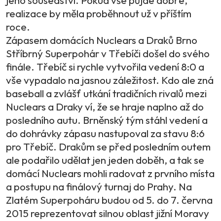
realizace by měla proběhnout už v příštím
roce.
Zápasem domácích Nuclears a Draků Brno
Stříbrný Superpohár v Třebíči došel do svého
finále. Třebíč si rychle vytvořila vedení 8:0 a
vše vypadalo na jasnou záležitost. Kdo ale zná
baseball a zvlášť utkání tradičních rivalů mezi
Nuclears a Draky ví, že se hraje naplno až do
posledního autu. Brněnský tým stáhl vedení a
do dohrávky zápasu nastupoval za stavu 8:6
pro Třebíč. Drakům se před posledním outem
ale podařilo udělat jen jeden doběh, a tak se
domácí Nuclears mohli radovat z prvního místa
a postupu na finálový turnaj do Prahy. Na
Zlatém Superpoháru budou od 5. do 7. června
2015 reprezentovat silnou oblast jižní Moravy