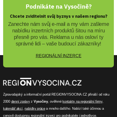
Podnikáte na Vysočině?
Chcete zviditelnit svůj byznys v našem regionu?
Zanechte nám svůj e-mail a my vám zašleme
nabídku inzertních produktů šitou na míru
přesně pro vás. Reklama u nás osloví ty
správné lidi – vaše budoucí zákazníky!
REGIONÁLNÍ INZERCE
Zpravodajský a informační portál REGIONVYSOCINA.CZ přináší od roku
2000
denní zprávy
z
Vysočiny
, ověřené
kontakty na regionální firmy
,
kalendář akcí
,
nabídky práce
a mnoho dalšího. Nabízí také účinnou a
cenově dostupnou
regionální inzerci
pro podnikatele i jednotlivce.