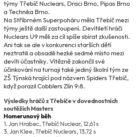
týmy Třebíč Nuclears, Draci Brno, Pipas Brno
a Technika Brno.
Na Stříbrném Superpoháru měla Třebíč mezi
týmy ještě další zastoupení. Devítiletí hráči
Nuclears U9 měli za cíl spíše sbírat zkušenosti.
Ani tak se ale v konkurenci starších dětí
neztratili a obsadili hezké sedmé místo mezi
devíti účastníky. Vítězně zakončil své
účinkování na turnaji také jediný školní tým ze
ZŠ Týnská hrající pod názvem Spiders Třebíč,
když porazil Cobblers Zlín 9:8.
Výsledky hráčů z Třebíče v dovednostních
soutěžích Masters
Homerunový běh
1. Jan Hrabec, Třebíč Nuclear, 12,61 s
3. Jan Klee, Třebíč Nuclears, 13,72 s