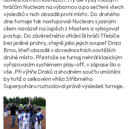
hráčům Nuclears na výbornou a po sečtení všech
výsledků v nich obsadili první místo. Do druhého
dne turnaje tak nastupovali Nuclears s jasným
cílem navázat na úspěch z Masters a vybojovat
postup. Do závěrečného utkání šli hráči Třebíče
bez jediné prohry, stejně jako jejich soupeř Draci
Brno, kteří obsadili v dovednostních soutěžích
druhé místo. Přestože se turnaj nehrál klasickým
vyřazovacím systémem play-off, v zápase šlo o
vše. Při výhře Draků a shodném součtu umístění
by totiž o celkovém vítězi Stříbrného
Superpoháru rozhodoval právě výsledek turnaje.