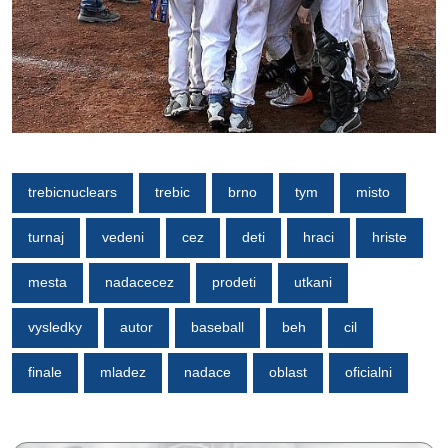
trebicnuclears
trebic
brno
tym
misto
turnaj
vedeni
cez
deti
hraci
hriste
mesta
nadacecez
prodeti
utkani
vysledky
autor
baseball
beh
cil
finale
mladez
nadace
oblast
oficialni