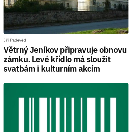
Jiří Padevěd
Větrný Jeníkov připravuje obnovu
zámku. Levé křídlo má sloužit
svatbám i kulturním akcím