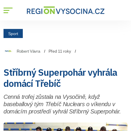
Sport
Robert Vávra
Před 11 roky
Stříbrný Superpohár vyhrála
domácí Třebíč
Cenná trofej zůstala na Vysočině, když
baseballový tým Třebíč Nuclears o víkendu v
domácím prostředí vyhrál Stříbrný Superpohár.