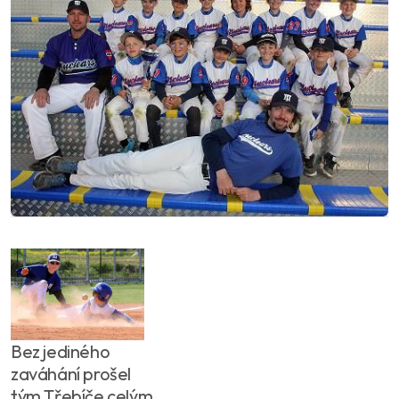
Bez jediného
zaváhání prošel
tým Třebíče celým