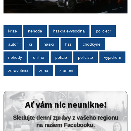
krize
nehoda
hzskrajevysocina
policiecr
autor
cr
hasici
hzs
chodkyne
nehody
online
policie
policiste
vyjadreni
zdravotnici
zena
zraneni
Ať vám nic neunikne!
Sledujte denní zprávy z vašeho regionu
na našem Facebooku.