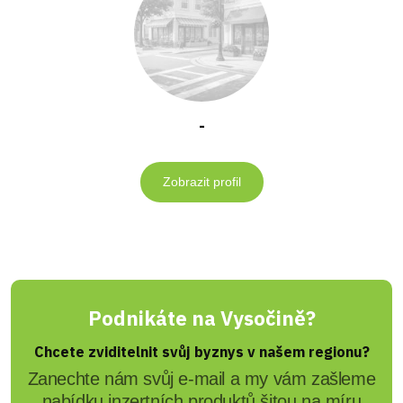
-
Zobrazit profil
Podnikáte na Vysočině?
Chcete zviditelnit svůj byznys v našem regionu?
Zanechte nám svůj e-mail a my vám zašleme
nabídku inzertních produktů šitou na míru