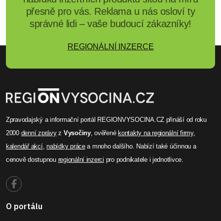
přesně pro vás. Reklama u nás osloví ty
správné lidi – vaše budoucí zákazníky!
REGIONÁLNÍ INZERCE
Zpravodajský a informační portál REGIONVYSOCINA.CZ přináší od roku
2000
denní zprávy
z
Vysočiny
, ověřené
kontakty na regionální firmy
,
kalendář akcí
,
nabídky práce
a mnoho dalšího. Nabízí také účinnou a
cenově dostupnou
regionální inzerci
pro podnikatele i jednotlivce.
O portálu