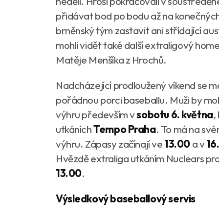
neděli. Hroši pokračovali v soustředěn
přidávat bod po bodu až na konečnýc
brněnský tým zastavit ani střídající a
mohli vidět také další extraligový hom
Matěje Menšíka z Hrochů.
Nadcházející prodloužený víkend se mo
pořádnou porci baseballu. Muži by mohl
výhru především v
sobotu 6. května
,
utkáních
Tempo Praha
. To má na svém
výhru. Zápasy začínají ve
13.00
a v
16
Hvězdě extraliga utkáním Nuclears pro
13.00
.
Výsledkový baseballový servis