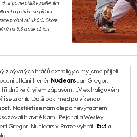
i chuť po ne příliš vydařeném
llového poháru se přitom
raze prohrával už 0:3. Skóre
směně na 6:3 a pak už jen
ý z bývalých hráčů extraligy a my jsme přijeli
ocení utkání trenér
Nuclears
Jan Gregor,
m tří dnů ke čtyřem zápasům. „V extraligovém
teří se zranili. Další pak hned po víkendu
ost. Naštěstí se nám ale po nevýrazném
osazovali hlavně Kamil Pejchal a Wesley
ní Gregor. Nuclears v Praze vyhráli
15:3
a
lo.