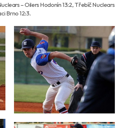
uclears – Oilers Hodonín 13:2, Třebíč Nuclears
ci Brno 12:3.