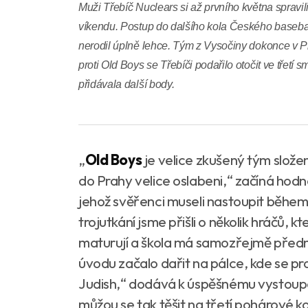
Muži Třebíč Nuclears si až prvního května spravil
víkendu. Postup do dalšího kola Českého baseba
nerodil úplně lehce. Tým z Vysočiny dokonce v P
proti Old Boys se Třebíči podařilo otočit ve třetí 
přidávala další body.
„
Old Boys
je velice zkušený tým složen
do Prahy velice oslabeni,“ začíná hodn
jehož svěřenci museli nastoupit běhe
trojutkání jsme přišli o několik hráčů, k
maturují a škola má samozřejmě předn
úvodu začalo dařit na pálce, kde se pr
Judish,“ dodává k úspěšnému vystoupe
můžou se tak těšit na třetí pohárové ko