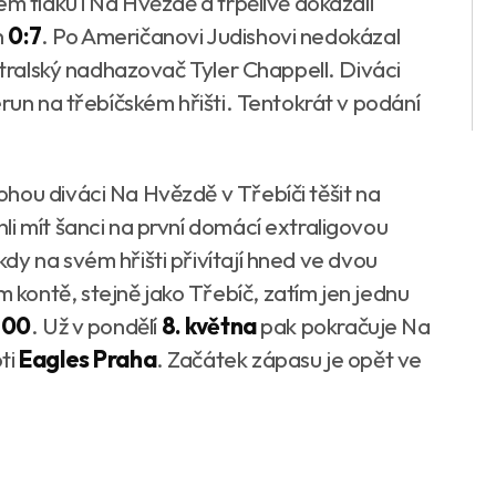
ém tlaku i Na Hvězdě a trpělivě dokázali
h
0:7
. Po Američanovi Judishovi nedokázal
ustralský nadhazovač Tyler Chappell. Diváci
erun na třebíčském hřišti. Tentokrát v podání
hou diváci Na Hvězdě v Třebíči těšit na
i mít šanci na první domácí extraligovou
 kdy na svém hřišti přivítají hned ve dvou
 kontě, stejně jako Třebíč, zatím jen jednu
.00
. Už v pondělí
8. května
pak pokračuje Na
ti
Eagles Praha
. Začátek zápasu je opět ve