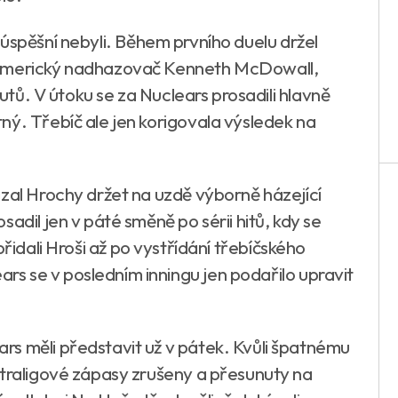
 úspěšní nebyli. Během prvního duelu držel
 americký nadhazovač Kenneth McDowall,
outů. V útoku se za Nuclears prosadili hlavně
ný. Třebíč ale jen korigovala výsledek na
ázal Hrochy držet na uzdě výborně házející
adil jen v páté směně po sérii hitů, kdy se
 přidali Hroši až po vystřídání třebíčského
s se v posledním inningu jen podařilo upravit
s měli představit už v pátek. Kvůli špatnému
xtraligové zápasy zrušeny a přesunuty na