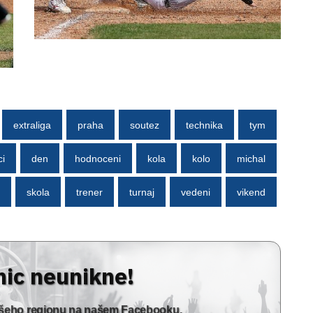
extraliga
praha
soutez
technika
tym
ci
den
hodnoceni
kola
kolo
michal
skola
trener
turnaj
vedeni
vikend
nic neunikne!
vašeho regionu na našem Facebooku.