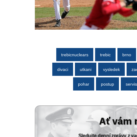
trebicnuclears
trebic
brno
divaci
utkani
vysledek
za
pohar
postup
servis
Ať vám 
Sledujte denní zprávy z 