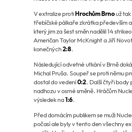
V extralize proti
Hrochům Brno
už tak
třebíčské pálkaře zkrátka především
který jim za šest směn nadělil 14 strike
Američan Taylor McKnight a Jiří Novot
konečných
2:8
.
Následující odvetné utkání v Brně dok
Michal Pruša. Soupeř se proti němu pros
dostal do vedení
0:2
. Další čtyři body
nadhozu v osmé směně. Hráčům Nuclear
výsledek na
1:6
.
Před domácím publikem se muži Nuclear
počasí ale byly v tento den všechny e