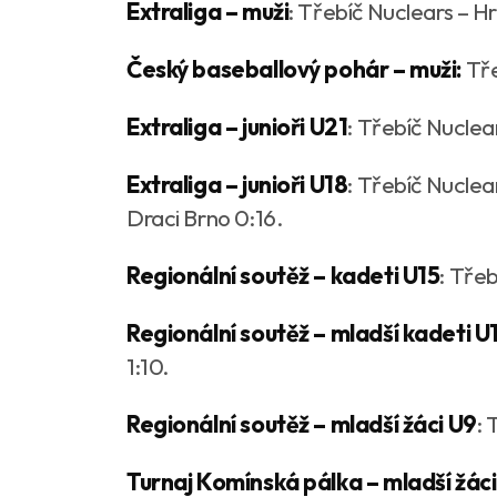
Extraliga – muži
: Třebíč Nuclears – Hro
Český baseballový pohár
– muži:
Tře
Extraliga – junioři U21
: Třebíč Nuclear
Extraliga – junioři U18
: Třebíč Nuclea
Draci Brno 0:16.
Regionální soutěž – kadeti U15
: Třeb
Regionální soutěž – mladší kadeti U
1:10.
Regionální soutěž – mladší žáci U9
: 
Turnaj Komínská pálka – mladší žác