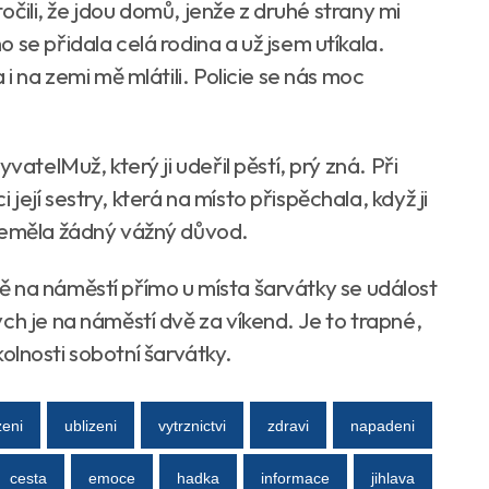
otočili, že jdou domů, jenže z druhé strany mi
 se přidala celá rodina a už jsem utíkala.
i na zemi mě mlátili. Policie se nás moc
vatelMuž, který ji udeřil pěstí, prý zná. Při
ejí sestry, která na místo přispěchala, když ji
 neměla žádný vážný důvod.
 na náměstí přímo u místa šarvátky se událost
ch je na náměstí dvě za víkend. Je to trapné,
okolnosti sobotní šarvátky.
zeni
ublizeni
vytrznictvi
zdravi
napadeni
cesta
emoce
hadka
informace
jihlava