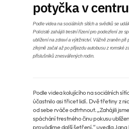
potyčka v centru
Podle videa na sociálních sítích a svědků se událos
Policisté zahájili trestní řízení pro podezření ze
ublížení na zdraví a výtržnictví. Vážně zraněn při 
zřejmě začal až po příjezdu autobusu z romské zá
příslušníků znesvářených rodin.
Podle videa kolujícího na sociálních sí
účastnilo asi třicet lidí. Dvě třetiny z 
od sebe rváče odtrhnout.„Zahájili jsme
spáchání trestného činu pokusu ublížen
provádíme další šetření,“ uvedla Jana 