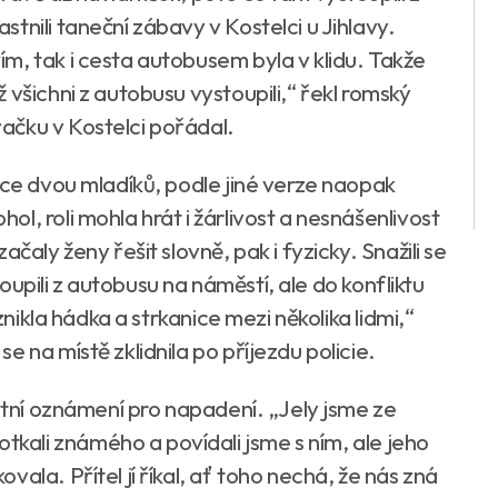
tnili taneční zábavy v Kostelci u Jihlavy.
m, tak i cesta autobusem byla v klidu. Takže
 všichni z autobusu vystoupili,“ řekl romský
ačku v Kostelci pořádal.
čce dvou mladíků, podle jiné verze naopak
l, roli mohla hrát i žárlivost a nesnášenlivost
čaly ženy řešit slovně, pak i fyzicky. Snažili se
stoupili z autobusu na náměstí, ale do konfliktu
znikla hádka a strkanice mezi několika lidmi,“
 na místě zklidnila po příjezdu policie.
estní oznámení pro napadení. „Jely jsme ze
ali známého a povídali jsme s ním, ale jeho
ala. Přítel jí říkal, ať toho nechá, že nás zná