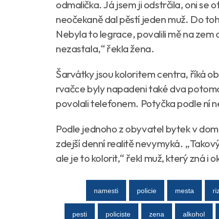
odmalička. Já jsem ji odstrčila, oni se 
neočekaně dal pěstí jeden muž. Do toho
Nebyla to legrace, povalili mě na zem a 
nezastala,“ řekla žena.
Šarvátky jsou koloritem centra, říká oby
rvačce byly napadeni také dva potomci j
povolali telefonem. Potyčka podle ní
Podle jednoho z obyvatel bytek v domě
zdejší denní realitě nevymyká. „Takový
ale je to kolorit,“ řekl muž, který zná i 
namesti
policie
mesta
ri
pesti
policiste
zena
alkohol