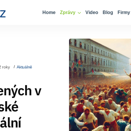
Home
Zprávy
Video
Blog
Firmy
2 roky
Aktuálně
tených v
mské
ální