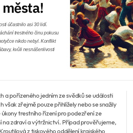
 města!
ti účastnilo asi 30 lidí.
 spáchání trestného činu pokusu
potyčce nikdo nebyl. Konflikt
bavy, kvůli nesnášenlivosti
tích a pořízeného jedním ze svědků se události
nich však zřejmě pouze přihlížely nebo se snažily
 úkony trestního řízení pro podezření ze
í na zdraví a výtržnictví. Případ prověřujeme,
Kroutilová z tiskového oddělení krajského