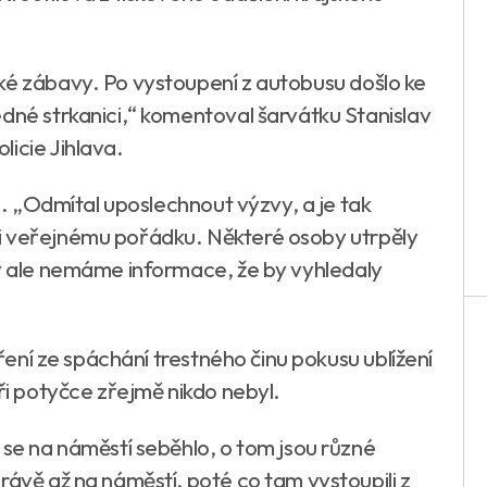
ké zábavy. Po vystoupení z autobusu došlo ke
edné strkanici,“ komentoval šarvátku Stanislav
icie Jihlava.
že. „Odmítal uposlechnout výzvy, a je tak
i veřejnému pořádku. Některé osoby utrpěly
by ale nemáme informace, že by vyhledaly
zření ze spáchání trestného činu pokusu ublížení
při potyčce zřejmě nikdo nebyl.
 se na náměstí seběhlo, o tom jsou různé
rávě až na náměstí, poté co tam vystoupili z