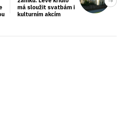
zámku. Levé křídlo
e
má sloužit svatbám i
ou
kulturním akcím