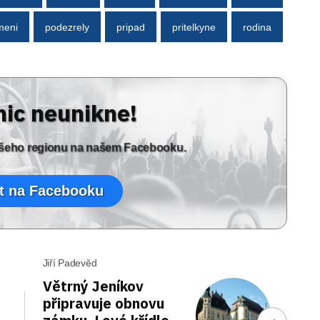
meni
podezrely
pripad
pritelkyne
rodina
nic neunikne!
vašeho regionu na našem Facebooku.
t na Facebooku
Jiří Padevěd
Větrný Jeníkov
připravuje obnovu