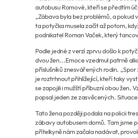
autobusu Romové, kteří se předtím účas
„Zábava byla bez problémů, a pokud ví
ta potyčka musela začít až potom, když
podnikatel Roman Vaček, který tancov
Podle jedné z verzí zprvu došlo k poty
dvou žen...Emoce vzedmul patrně alkoho
příslušníků znesvářených rodin. „Spor za
je roztrhnout přihlížející, kteří taky vy
se zapojili i mužští příbuzní obou žen. V
popsal jeden ze zasvěcených. Situace se
Tato žena později podala na policii tr
zábavy autobusem domů. Tam jsme potk
přítelkyně nám začala nadávat, provokov