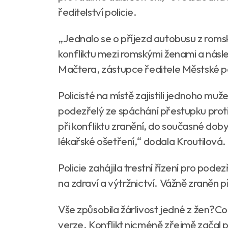
ředitelství policie.
„Jednalo se o příjezd autobusu z roms
konfliktu mezi romskými ženami a násl
Mačtera, zástupce ředitele Městské pol
Policisté na místě zajistili jednoho mu
podezřelý ze spáchání přestupku prot
při konfliktu zranění, do současné do
lékařské ošetření,“ dodala Kroutilová.
Policie zahájila trestní řízení pro pode
na zdraví a výtržnictví. Vážně zraněn 
Vše způsobila žárlivost jedné z žen?Co
verze. Konflikt nicméně zřejmě začal p