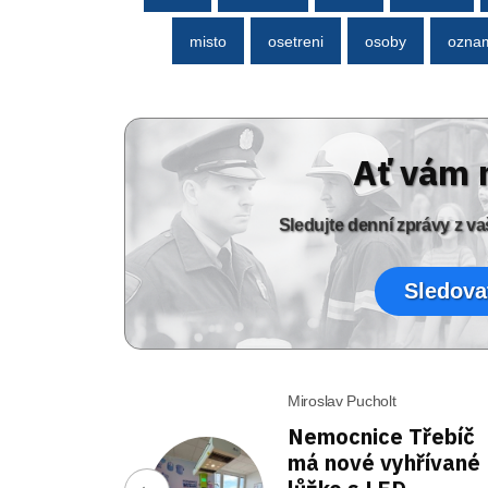
misto
osetreni
osoby
ozna
Ať vám 
Sledujte denní zprávy z 
Sledova
Miroslav Pucholt
Nemocnice Třebíč
má nové vyhřívané