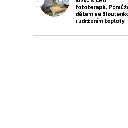
lůžko s LED
fototerapií. Pomůž
dětem se žloutenk
i udržením teploty