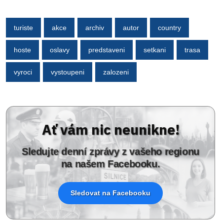
turiste
akce
archiv
autor
country
hoste
oslavy
predstaveni
setkani
trasa
vyroci
vystoupeni
zalozeni
Ať vám nic neunikne!
Sledujte denní zprávy z vašeho regionu
na našem Facebooku.
Sledovat na Facebooku