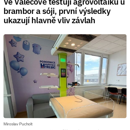
Ve Valečově testují agrovoltaiku u
brambor a sóji, první výsledky
ukazují hlavně vliv závlah
Miroslav Pucholt