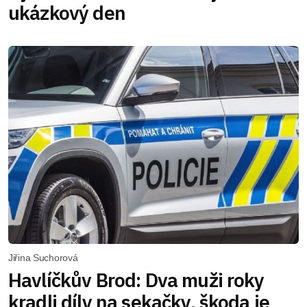
ukázkový den
Jiřina Suchorová
Havlíčkův Brod: Dva muži roky
kradli díly na sekačky, škoda je