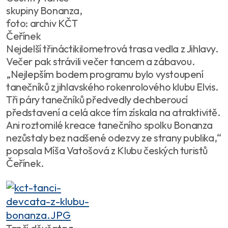
skupiny Bonanza,
foto: archiv KČT
Čeřínek
Nejdelší třináctikilometrová trasa vedla z Jihlavy.
Večer pak strávili večer tancem a zábavou.
„Nejlepším bodem programu bylo vystoupení
tanečníků z jihlavského rokenrolového klubu Elvis.
Tři páry tanečníků předvedly dechberoucí
představení a celá akce tím získala na atraktivitě.
Ani roztomilé kreace tanečního spolku Bonanza
nezůstaly bez nadšené odezvy ze strany publika,“
popsala Míša Vatošová z Klubu českých turistů
Čeřínek.