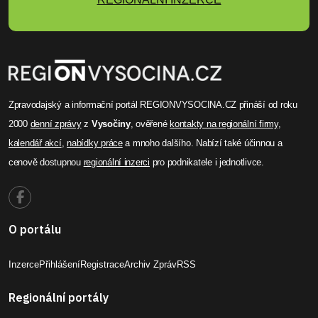
Zpravodajský a informační portál REGIONVYSOCINA.CZ přináší od roku
2000
denní zprávy
z
Vysočiny
, ověřené
kontakty na regionální firmy
,
kalendář akcí
,
nabídky práce
a mnoho dalšího. Nabízí také účinnou a
cenově dostupnou
regionální inzerci
pro podnikatele i jednotlivce.
O portálu
Inzerce
Přihlášení
Registrace
Archiv Zpráv
RSS
Regionální portály