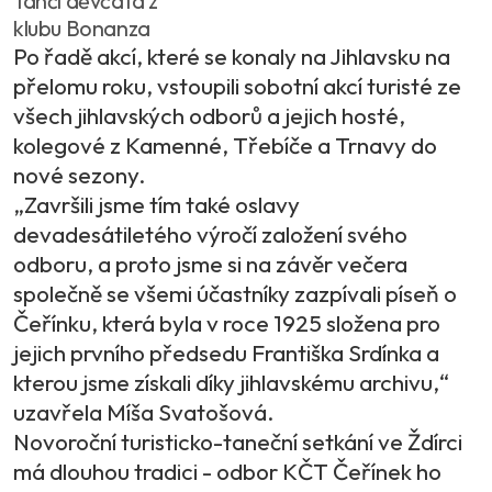
Tančí děvčata z
klubu Bonanza
Po řadě akcí, které se konaly na Jihlavsku na
přelomu roku, vstoupili sobotní akcí turisté ze
všech jihlavských odborů a jejich hosté,
kolegové z Kamenné, Třebíče a Trnavy do
nové sezony.
„Završili jsme tím také oslavy
devadesátiletého výročí založení svého
odboru, a proto jsme si na závěr večera
společně se všemi účastníky zazpívali píseň o
Čeřínku, která byla v roce 1925 složena pro
jejich prvního předsedu Františka Srdínka a
kterou jsme získali díky jihlavskému archivu,“
uzavřela Míša Svatošová.
Novoroční turisticko-taneční setkání ve Ždírci
má dlouhou tradici - odbor KČT Čeřínek ho