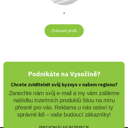
-
Zobrazit profil
Podnikáte na Vysočině?
Chcete zviditelnit svůj byznys v našem regionu?
Zanechte nám svůj e-mail a my vám zašleme
nabídku inzertních produktů šitou na míru
přesně pro vás. Reklama u nás osloví ty
správné lidi – vaše budoucí zákazníky!
REGIONÁLNÍ INZERCE