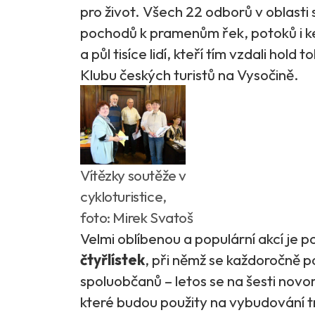
pro život. Všech 22 odborů v oblasti
pochodů k pramenům řek, potoků i ke 
a půl tisíce lidí, kteří tím vzdali ho
Klubu českých turistů na Vysočině.
Vítězky soutěže v
cykloturistice,
foto: Mirek Svatoš
Velmi oblíbenou a populární akcí je 
čtyřlístek
, při němž se každoročně 
spoluobčanů – letos se na šesti novor
které budou použity na vybudování t