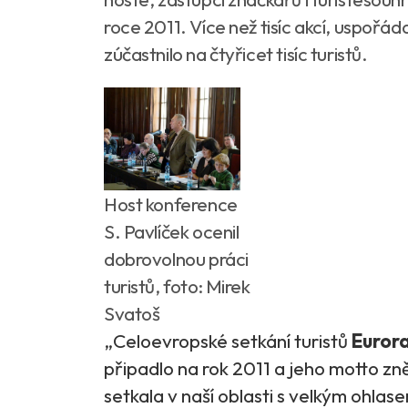
roce 2011. Více než tisíc akcí, uspořá
zúčastnilo na čtyřicet tisíc turistů.
Host konference
S. Pavlíček ocenil
dobrovolnou práci
turistů, foto: Mirek
Svatoš
„Celoevropské setkání turistů
Euror
připadlo na rok 2011 a jeho motto zn
setkala v naší oblasti s velkým ohla