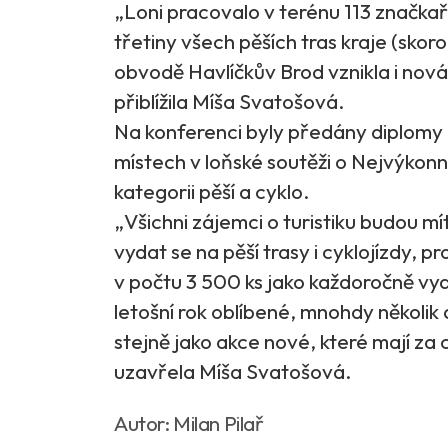
„Loni pracovalo v terénu 113 značkař
třetiny všech pěších tras kraje (skor
obvodě Havlíčkův Brod vznikla i nov
přiblížila Míša Svatošová.
Na konferenci byly předány diplomy a
místech v loňské soutěži o Nejvýkonn
kategorii pěší a cyklo.
„Všichni zájemci o turistiku budou m
vydat se na pěší trasy i cyklojízdy, pr
v počtu 3 500 ks jako každoročně vy
letošní rok oblíbené, mnohdy několik
stejně jako akce nové, které mají za 
uzavřela Míša Svatošová.
Autor: Milan Pilař