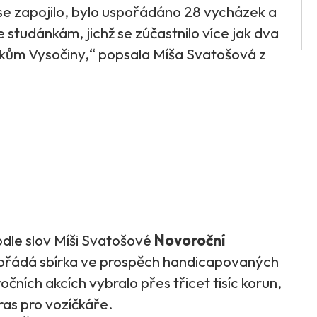
 se zapojilo, bylo uspořádáno 28 vycházek a
studánkám, jichž se zúčastnilo více jak dva
ld tokům Vysočiny,“ popsala Míša Svatošová z
podle slov Míši Svatošové
Novoroční
pořádá sbírka ve prospěch handicapovaných
očních akcích vybralo přes třicet tisíc korun,
ras pro vozíčkáře.