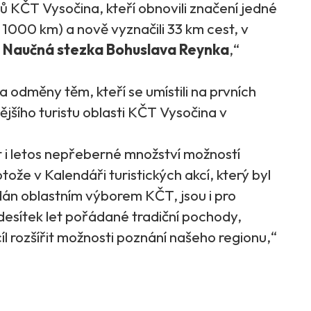
ů KČT Vysočina, kteří obnovili značení jedné
o 1000 km) a nově vyznačili 33 km cest, v
á
Naučná stezka Bohuslava Reynka
,“
 odměny těm, kteří se umístili na prvních
ějšího turistu oblasti KČT Vysočina v
ít i letos nepřeberné množství možností
otože v Kalendáři turistických akcí, který byl
dán oblastním výborem KČT, jsou i pro
 desítek let pořádané tradiční pochody,
cíl rozšířit možnosti poznání našeho regionu,“