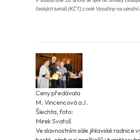
V sobotu dne 18. února se sjeli do Jihlavy zástu
českých turistů (KČT) z celé Vysočiny na výroční 
Ceny předávala
M. Vincencová a J.
Šlechta, foto:
Mirek Svatoš
Ve slavnostním sále jihlavské radnice v
hosté, zástupci značkařů i turistésouhrn