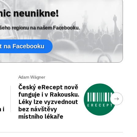
nic neunikne!
vašeho regionu na našem Facebooku.
t na Facebooku
Adam Wágner
Český eRecept nově
funguje i v Rakousku.
Léky lze vyzvednout
 i
bez návštěvy
místního lékaře