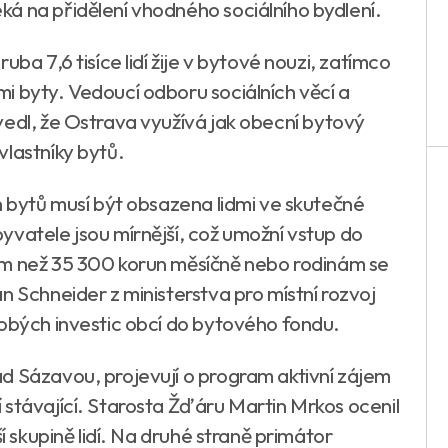
á na přidělení vhodného sociálního bydlení.
ba 7,6 tisíce lidí žije v bytové nouzi, zatímco
i byty. Vedoucí odboru sociálních věcí a
edl, že Ostrava využívá jak obecní bytový
vlastníky bytů.
h bytů musí být obsazena lidmi ve skutečné
yvatele jsou mírnější, což umožní vstup do
ím než 35 300 korun měsíčně nebo rodinám se
n Schneider z ministerstva pro místní rozvoj
dobých investic obcí do bytového fondu.
d Sázavou, projevují o program aktivní zájem
 stávající. Starosta Žďáru Martin Mrkos ocenil
í skupině lidí. Na druhé straně primátor