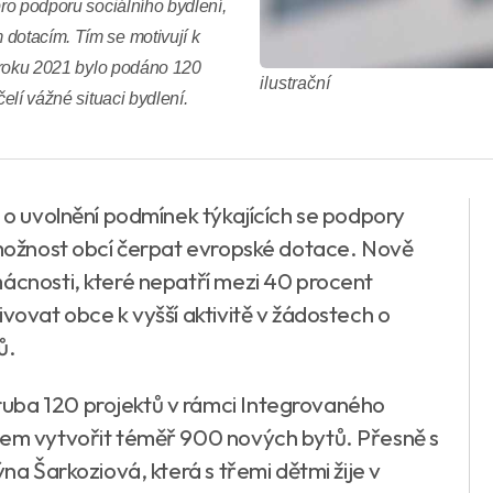
pro podporu sociálního bydlení,
 dotacím. Tím se motivují k
u roku 2021 bylo podáno 120
ilustrační
čelí vážné situaci bydlení.
o o uvolnění podmínek týkajících se podpory
t možnost obcí čerpat evropské dotace. Nově
mácnosti, které nepatří mezi 40 procent
ivovat obce k vyšší aktivitě v žádostech o
ů.
uba 120 projektů v rámci Integrovaného
ílem vytvořit téměř 900 nových bytů. Přesně s
ýna Šarkoziová, která s třemi dětmi žije v