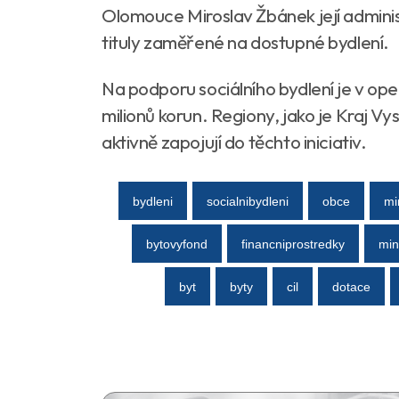
Olomouce Miroslav Žbánek její administ
tituly zaměřené na dostupné bydlení.
Na podporu sociálního bydlení je v op
milionů korun. Regiony, jako je Kraj V
aktivně zapojují do těchto iniciativ.
bydleni
socialnibydleni
obce
mi
bytovyfond
financniprostredky
min
byt
byty
cil
dotace