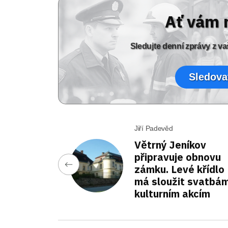
Ať vám 
Sledujte denní zprávy z 
Sledova
Jiří Padevěd
Větrný Jeníkov
připravuje obnovu
zámku. Levé křídlo
má sloužit svatbám
kulturním akcím