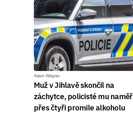
Adam Wágner
Muž v Jihlavě skončil na
záchytce, policisté mu naměři
přes čtyři promile alkoholu