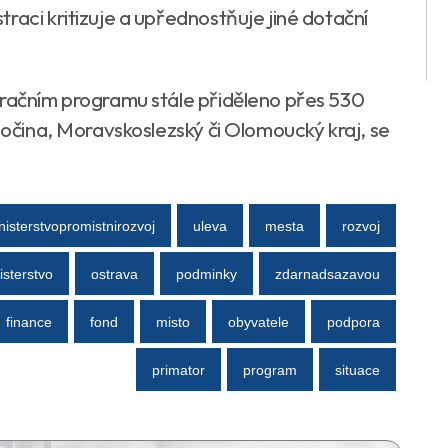
raci kritizuje a upřednostňuje jiné dotační
eračním programu stále přiděleno přes 530
ysočina, Moravskoslezský či Olomoucký kraj, se
nisterstvopromistnirozvoj
uleva
mesta
rozvoj
isterstvo
ostrava
podminky
zdarnadsazavou
finance
fond
misto
obyvatele
podpora
primator
program
situace