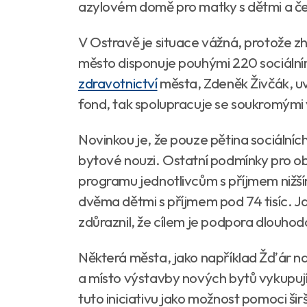
azylovém domě pro matky s dětmi a ček
V Ostravě je situace vážná, protože zhru
město disponuje pouhými 220 sociálním
zdravotnictví
města, Zdeněk Živčák, uv
fond, tak spolupracuje se soukromými 
Novinkou je, že pouze pětina sociálníc
bytové nouzi. Ostatní podmínky pro ob
programu jednotlivcům s příjmem nižš
dvěma dětmi s příjmem pod 74 tisíc. Ja
zdůraznil, že cílem je podpora dlouho
Některá města, jako například Žďár na
a místo výstavby nových bytů vykupují
tuto iniciativu jako možnost pomoci širš