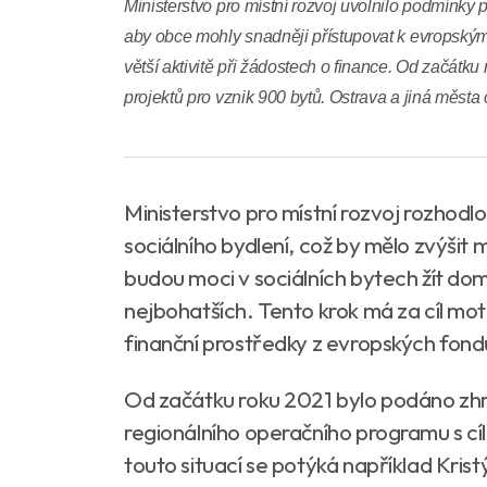
Ministerstvo pro místní rozvoj uvolnilo podmínky 
aby obce mohly snadněji přístupovat k evropským
větší aktivitě při žádostech o finance. Od začátk
projektů pro vznik 900 bytů. Ostrava a jiná města 
Ministerstvo pro místní rozvoj rozhodl
sociálního bydlení, což by mělo zvýši
budou moci v sociálních bytech žít do
nejbohatších. Tento krok má za cíl mot
finanční prostředky z evropských fond
Od začátku roku 2021 bylo podáno zhr
regionálního operačního programu s c
touto situací se potýká například Krist