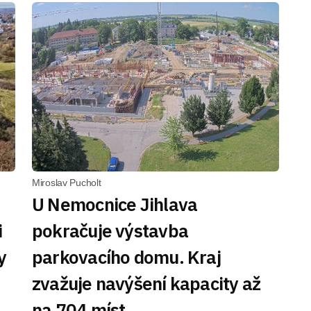
Miroslav Pucholt
U Nemocnice Jihlava
i
pokračuje výstavba
y
parkovacího domu. Kraj
zvažuje navýšení kapacity až
na 704 míst