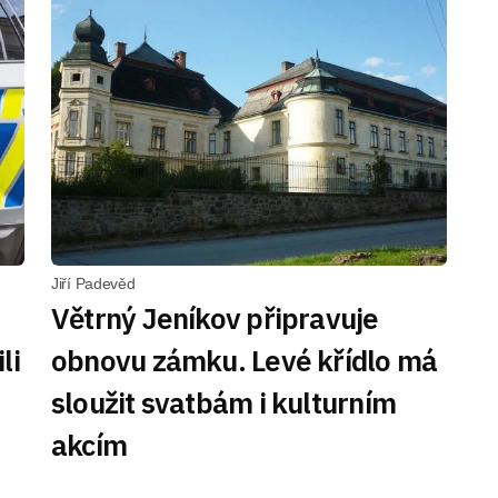
Jiří Padevěd
Větrný Jeníkov připravuje
li
obnovu zámku. Levé křídlo má
sloužit svatbám i kulturním
akcím