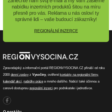
Zanechte nám svůj e-mail a my vám zašleme
nabídku inzertních produktů šitou na míru
přesně pro vás. Reklama u nás osloví ty
správné lidi – vaše budoucí zákazníky!
REGIONÁLNÍ INZERCE
Zpravodajský a informační portál REGIONVYSOCINA.CZ přináší od roku
2000
denní zprávy
z
Vysočiny
, ověřené
kontakty na regionální firmy
,
kalendář akcí
,
nabídky práce
a mnoho dalšího. Nabízí také účinnou a
cenově dostupnou
regionální inzerci
pro podnikatele i jednotlivce.
O portálu