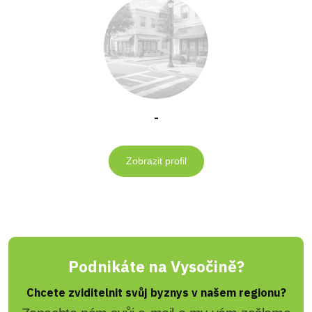
-
Zobrazit profil
Podnikáte na Vysočině?
Chcete zviditelnit svůj byznys v našem regionu?