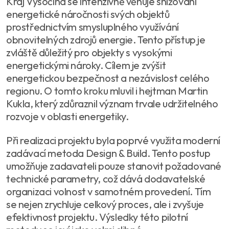
Kraj Vysočina se intenzivně věnuje snižování
energetické náročnosti svých objektů
prostřednictvím smysluplného využívání
obnovitelných zdrojů energie. Tento přístup je
zvláště důležitý pro objekty s vysokými
energetickými nároky. Cílem je zvýšit
energetickou bezpečnost a nezávislost celého
regionu. O tomto kroku mluvil i hejtman Martin
Kukla, který zdůraznil význam trvale udržitelného
rozvoje v oblasti energetiky.
Při realizaci projektu byla poprvé využita moderní
zadávací metoda Design & Build. Tento postup
umožňuje zadavateli pouze stanovit požadované
technické parametry, což dává dodavatelské
organizaci volnost v samotném provedení. Tím
se nejen zrychluje celkový proces, ale i zvyšuje
efektivnost projektu. Výsledky této pilotní