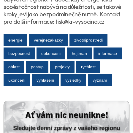
soběstačnost nabývá na důležitosti, se takové
kroky jeví jako bezpodmínečně nutné. Kontakt
pro další informace: tisk@kr-vysocina.cz
energie
verejnezakazky
zivotniprostredi
bezpecnost
dokonceni
hejtman
informace
oblast
postup
projekty
rychlost
ukonceni
vyhlaseni
vysledky
vyznam
Ať vám nic neunikne!
Sledujte denní zprávy z vašeho regionu