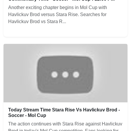
Another exciting chapter begins in Mol Cup with
Havlickuv Brod versus Stara Rise. Searches for
Havlickuv Brod vs Stara R...
Today Stream Time Stara Rise Vs Havlickuv Brod -
Soccer - Mol Cup
The action continues with Stara Rise against Havlickuv
Brod in today's Mol Cup competition. Fans looking for