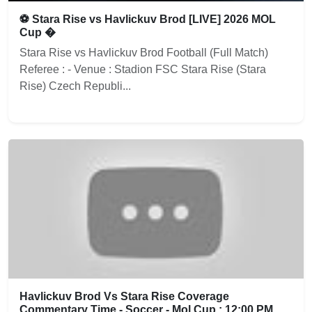
⚽ Stara Rise vs Havlickuv Brod [LIVE] 2026 MOL
Cup �
Stara Rise vs Havlickuv Brod Football (Full Match)
Referee : - Venue : Stadion FSC Stara Rise (Stara
Rise) Czech Republi...
Havlickuv Brod Vs Stara Rise Coverage
Commentary Time - Soccer - Mol Cup : 12:00 PM