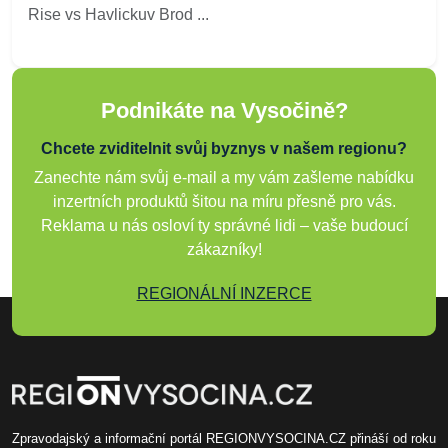
Rise vs Havlickuv Brod ...
Podnikáte na Vysočině?
Chcete zviditelnit svůj byznys v našem regionu?
Zanechte nám svůj e-mail a my vám zašleme nabídku
inzertních produktů šitou na míru přesně pro vás.
Reklama u nás osloví ty správné lidi – vaše budoucí
zákazníky!
REGIONÁLNÍ INZERCE
Zpravodajský a informační portál REGIONVYSOCINA.CZ přináší od roku