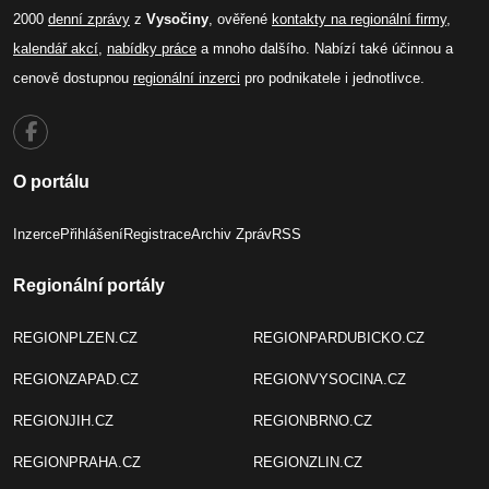
2000
denní zprávy
z
Vysočiny
, ověřené
kontakty na regionální firmy
,
kalendář akcí
,
nabídky práce
a mnoho dalšího. Nabízí také účinnou a
cenově dostupnou
regionální inzerci
pro podnikatele i jednotlivce.
O portálu
Inzerce
Přihlášení
Registrace
Archiv Zpráv
RSS
Regionální portály
REGIONPLZEN.CZ
REGIONPARDUBICKO.CZ
REGIONZAPAD.CZ
REGIONVYSOCINA.CZ
REGIONJIH.CZ
REGIONBRNO.CZ
REGIONPRAHA.CZ
REGIONZLIN.CZ