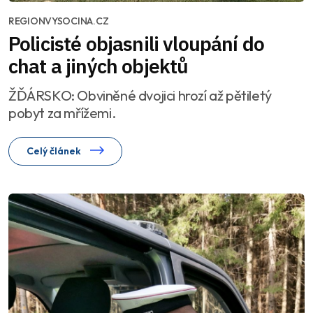
REGIONVYSOCINA.CZ
Policisté objasnili vloupání do
chat a jiných objektů
ŽĎÁRSKO: Obviněné dvojici hrozí až pětiletý
pobyt za mřížemi.
Celý článek