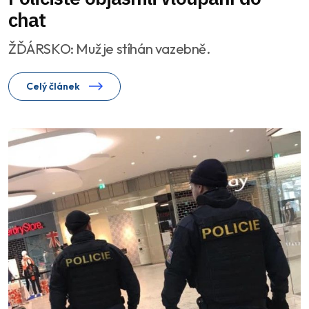
chat
ŽĎÁRSKO: Muž je stíhán vazebně.
Celý článek