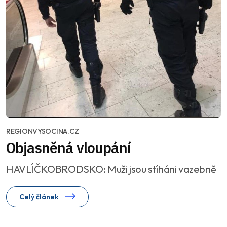
REGIONVYSOCINA.CZ
Objasněná vloupání
HAVLÍČKOBRODSKO: Muži jsou stíháni vazebně
Celý článek