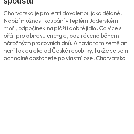
spoustu
Chorvatsko je pro letní dovolenou jako dělané.
Nabízí možnost koupání v teplém Jaderském
moři, odpočinek na pláži i dobré jídlo. Co více si
přát pro obnovu energie, poztrácené během
náročných pracovních dnů. A navíc tato země ani
není tak daleko od České republiky, takže se sem
pohodlně dostanete po vlastní ose. Chorvatsko
ale dokáže zaujmout i na podzim a v zimě za
předpokladu, že oželíte koupání a dáte přednost
poznávání této krásné jihoevropské země.
Celý článek