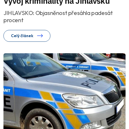
Vývoj kriminality na Jihlavsku
JIHLAVSKO: Objasněnost přesáhla padesát
procent
Celý článek