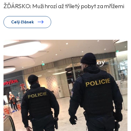
ŽĎÁRSKO: Muži hrozí až tříletý pobyt za mřížemi
Celý článek