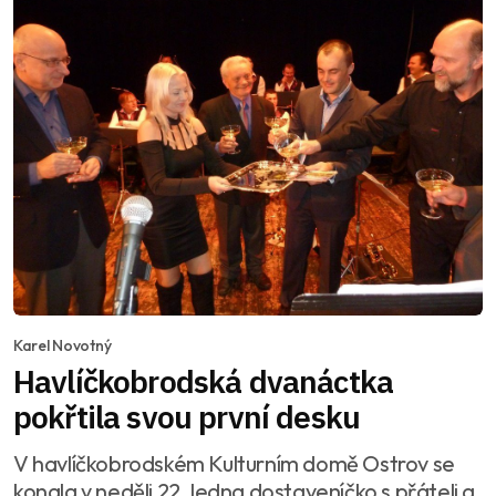
Karel Novotný
Havlíčkobrodská dvanáctka
pokřtila svou první desku
V havlíčkobrodském Kulturním domě Ostrov se
konala v neděli 22. ledna dostaveníčko s přáteli a