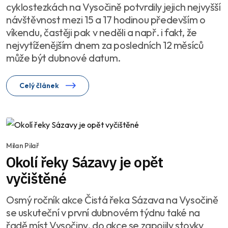
cyklostezkách na Vysočině potvrdily jejich nejvyšší
návštěvnost mezi 15 a 17 hodinou především o
víkendu, častěji pak v neděli a např. i fakt, že
nejvytíženějším dnem za posledních 12 měsíců
může být dubnové datum.
Celý článek
Milan Pilař
Okolí řeky Sázavy je opět
vyčištěné
Osmý ročník akce Čistá řeka Sázava na Vysočině
se uskuteční v první dubnovém týdnu také na
řadě míst Vysočiny, do akce se zapojily stovky