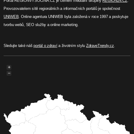
Milan Pilař
Policisté pátrají na Žďársku po
osmatřicetiletém muži
Po osmatřicetiletém muž ze Žďárska, kterého
svědci naposledy viděli v neděli 21. února ve
večerních hodinách v místě jeho bydliště, vyhlásili
v úterý 23 února policisté pátrání.
Celý článek