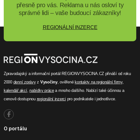
na silnice Vysočiny
Od úterní šesté hodiny ranní do deváté hodiny
registrovali policisté pětadvacet dopravních
nehod, které souvisely s klimatickými
podmínkami.
Celý článek