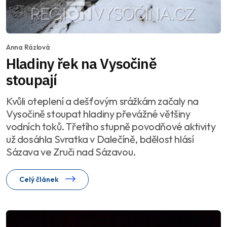
Anna Rázlová
Hladiny řek na Vysočině
stoupají
Kvůli oteplení a dešťovým srážkám začaly na
Vysočině stoupat hladiny převážné většiny
vodních toků. Třetího stupně povodňové aktivity
už dosáhla Svratka v Dalečíně, bdělost hlásí
Sázava ve Zruči nad Sázavou.
Celý článek