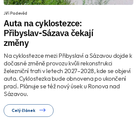
Jiří Padevěd
Auta na cyklostezce:
Přibyslav-Sázava čekají
změny
Na cyklostezce mezi Přibyslaví a Sázavou dojde k
dočasné změně provozu kvůli rekonstrukci
železniční trati v letech 2027–2028, kde se objeví
auta. Cyklostezka bude obnovena po ukončení
prací. Plánuje se též nový úsek u Ronova nad
Sázavou.
Celý článek