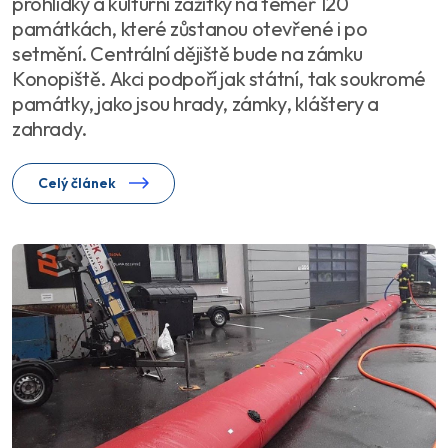
prohlídky a kulturní zážitky na téměř 120
památkách, které zůstanou otevřené i po
setmění. Centrální dějiště bude na zámku
Konopiště. Akci podpoří jak státní, tak soukromé
památky, jako jsou hrady, zámky, kláštery a
zahrady.
Celý článek