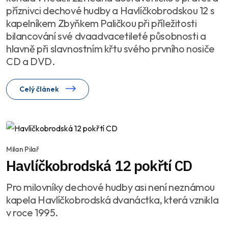
příznivci dechové hudby a Havlíčkobrodskou 12 s
kapelníkem Zbyňkem Paličkou při příležitosti
bilancování své dvaadvacetileté působnosti a
hlavně při slavnostním křtu svého prvního nosiče
CD a DVD.
Celý článek
Milan Pilař
Havlíčkobrodská 12 pokřtí CD
Pro milovníky dechové hudby asi není neznámou
kapela Havlíčkobrodská dvanáctka, která vznikla
v roce 1995.