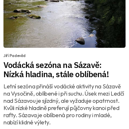
Jiří Padevěd
Vodácká sezóna na Sázavě:
Nízká hladina, stále oblíbená!
Letní sezóna přináší vodácké aktivity na Sázavě
na Vysočině, oblíbené i při suchu. Úsek mezi Ledčí
nad Sázavou je sjízdný, ale vyžaduje opatrnost.
Kvůli nízké hladině preferují půjčovny kanoi před
rafty. Sázava je oblíbená pro rodiny i mladé,
nabízí klidné výlety.