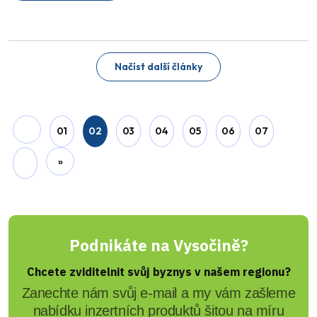
Milan Pilař
Sníh přinesl znovu problémy