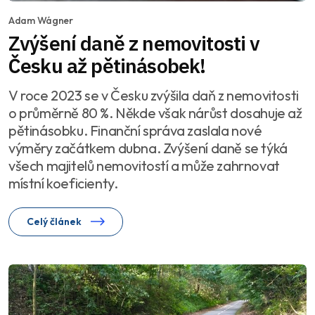
Adam Wágner
Zvýšení daně z nemovitosti v
Česku až pětinásobek!
V roce 2023 se v Česku zvýšila daň z nemovitosti
o průměrně 80 %. Někde však nárůst dosahuje až
pětinásobku. Finanční správa zaslala nové
výměry začátkem dubna. Zvýšení daně se týká
všech majitelů nemovitostí a může zahrnovat
místní koeficienty.
Celý článek