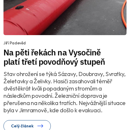
Jiří Padevěd
Na pěti řekách na Vysočině
platí třetí povodňový stupeň
Stav ohrožení se týká Sázavy, Doubravy, Svratky,
Želetavky a Želivky. Hasiči zasahovali téměř
dvěstěkrát kvůli popadaným stromům a
následkům povodní. Železniční doprava je
přerušena na několika tratích. Nejvážnější situace
byla v Jimramově, kde došlo k evakuaci.
Celý článek