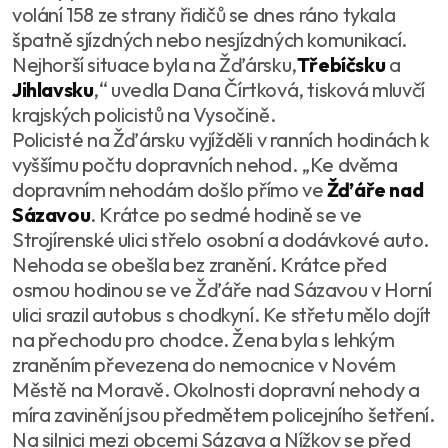
volání 158 ze strany řidičů se dnes ráno tykala
špatně sjízdných nebo nesjízdných komunikací.
Nejhorší situace byla na Žďársku,
Třebíčsku
a
Jihlavsku
,“ uvedla Dana Čírtková, tisková mluvčí
krajských policistů na Vysočině.
Policisté na Žďársku vyjížděli v ranních hodinách k
vyššímu počtu dopravních nehod. „Ke dvěma
dopravním nehodám došlo přímo ve
Žďáře nad
Sázavou
. Krátce po sedmé hodině se ve
Strojírenské ulici střelo osobní a dodávkové auto.
Nehoda se obešla bez zranění. Krátce před
osmou hodinou se ve Žďáře nad Sázavou v Horní
ulici srazil autobus s chodkyní. Ke střetu mělo dojít
na přechodu pro chodce. Žena byla s lehkým
zraněním převezena do nemocnice v Novém
Městě na Moravě. Okolnosti dopravní nehody a
míra zavinění jsou předmětem policejního šetření.
Na silnici mezi obcemi Sázava a Nížkov se před