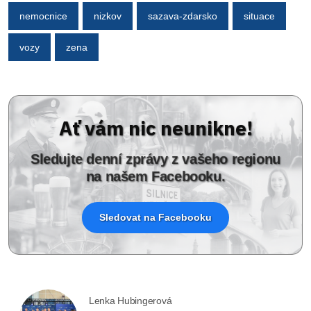
nemocnice
nizkov
sazava-zdarsko
situace
vozy
zena
Ať vám nic neunikne!
Sledujte denní zprávy z vašeho regionu
na našem Facebooku.
Sledovat na Facebooku
Lenka Hubingerová