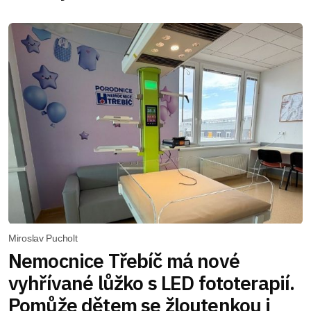
Miroslav Pucholt
Nemocnice Třebíč má nové
vyhřívané lůžko s LED fototerapií.
Pomůže dětem se žloutenkou i