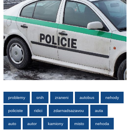
problemy
snih
zraneni
autobus
nehody
policiste
ridici
zdarnadsazavou
auta
auto
autor
kamiony
misto
nehoda