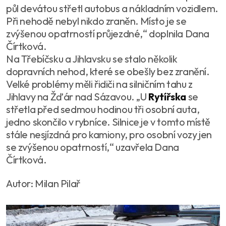
půl devátou střetl autobus a nákladním vozidlem.
Při nehodě nebyl nikdo zraněn. Místo je se
zvýšenou opatrností průjezdné,“ doplnila Dana
Čírtková.
Na Třebíčsku a Jihlavsku se stalo několik
dopravních nehod, které se obešly bez zranění.
Velké problémy měli řidiči na silničním tahu z
Jihlavy na Žďár nad Sázavou. „U
Rytířska
se
střetla před sedmou hodinou tři osobní auta,
jedno skončilo v rybníce. Silnice je v tomto místě
stále nesjízdná pro kamiony, pro osobní vozy jen
se zvýšenou opatrností,“ uzavřela Dana
Čírtková.
Autor: Milan Pilař