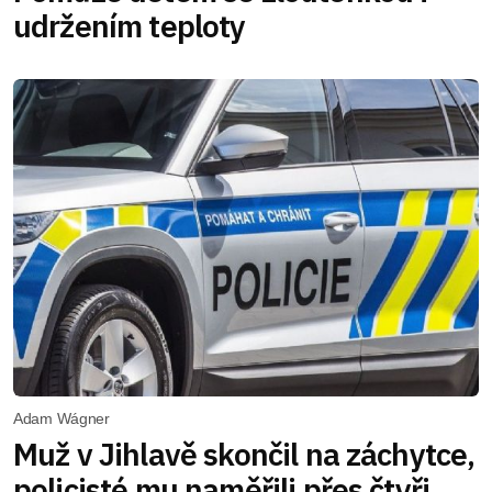
udržením teploty
Adam Wágner
Muž v Jihlavě skončil na záchytce,
policisté mu naměřili přes čtyři