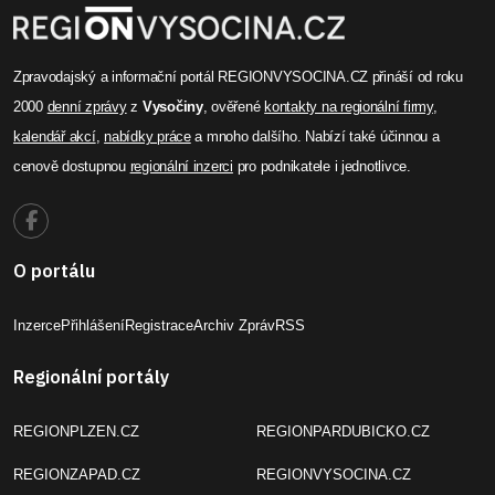
Zpravodajský a informační portál REGIONVYSOCINA.CZ přináší od roku
2000
denní zprávy
z
Vysočiny
, ověřené
kontakty na regionální firmy
,
kalendář akcí
,
nabídky práce
a mnoho dalšího. Nabízí také účinnou a
cenově dostupnou
regionální inzerci
pro podnikatele i jednotlivce.
O portálu
Inzerce
Přihlášení
Registrace
Archiv Zpráv
RSS
Regionální portály
REGIONPLZEN.CZ
REGIONPARDUBICKO.CZ
REGIONZAPAD.CZ
REGIONVYSOCINA.CZ