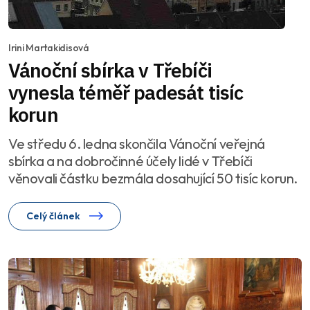
Irini Martakidisová
Vánoční sbírka v Třebíči
vynesla téměř padesát tisíc
korun
Ve středu 6. ledna skončila Vánoční veřejná
sbírka a na dobročinné účely lidé v Třebíči
věnovali částku bezmála dosahující 50 tisíc korun.
Celý článek