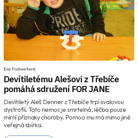
Eva Fruhwirtová
Devítiletému Alešovi z Třebíče
pomáhá sdružení FOR JANE
Devítiletý Aleš Denner z Třebíče trpí svalovou
dystrofií. Tato nemoc je smrtelná, léčba pouze
mírní příznaky choroby. Pomoci mu má mimo jiné
veřejná sbírka.