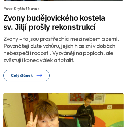
Pavel Kryštof Novák
Zvony budějovického kostela
sv. Jiljí prošly rekonstrukcí
Zvony – to jsou prostředníci mezi nebem a zemí.
Povznášejí duše vzhůru, jejich hlas zní v dobách
nebezpečí i radosti. Vyzvánějí na poplach, ale
zvěstují i konec válek a totalit.
Celý článek