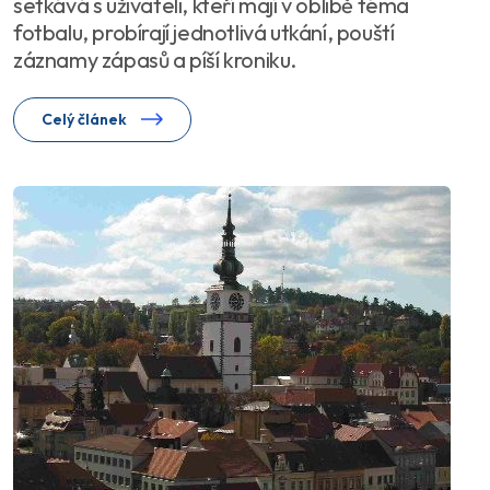
setkává s uživateli, kteří mají v oblibě téma
fotbalu, probírají jednotlivá utkání, pouští
záznamy zápasů a píší kroniku.
Celý článek