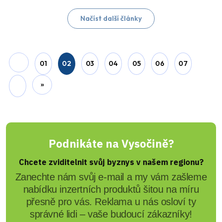
01
02
03
04
05
06
07
»
Podnikáte na Vysočině?
Chcete zviditelnit svůj byznys v našem regionu?
Zanechte nám svůj e-mail a my vám zašleme
nabídku inzertních produktů šitou na míru
přesně pro vás. Reklama u nás osloví ty
správné lidi – vaše budoucí zákazníky!
REGIONÁLNÍ INZERCE