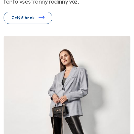
tento všestranný rodinný vůz.
Celý článek