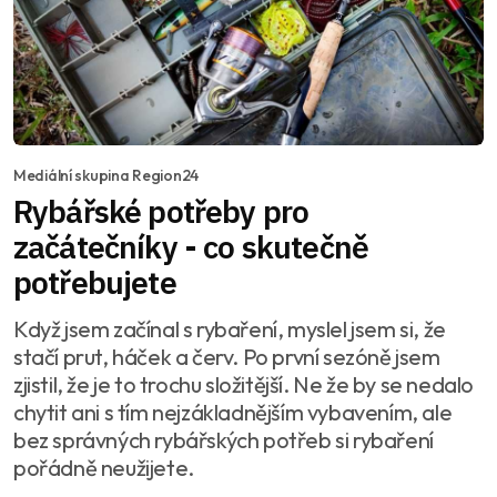
Mediální skupina Region24
Rybářské potřeby pro
začátečníky - co skutečně
potřebujete
Když jsem začínal s rybaření, myslel jsem si, že
stačí prut, háček a červ. Po první sezóně jsem
zjistil, že je to trochu složitější. Ne že by se nedalo
chytit ani s tím nejzákladnějším vybavením, ale
bez správných rybářských potřeb si rybaření
pořádně neužijete.