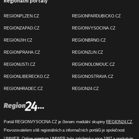
REGIONZAPAD.CZ
REGIONVYSOCINA.CZ
REGIONJIH.CZ
REGIONBRNO.CZ
REGIONPRAHA.CZ
REGIONZLIN.CZ
REGIONUSTI.CZ
REGIONOLOMOUC.CZ
REGIONLIBERECKO.CZ
REGIONOSTRAVA.CZ
REGIONHRADEC.CZ
REGION24.CZ
Portál REGIONVYSOCINA.CZ je členem mediální skupiny
REGION24.CZ
.
Provozovatelem sítě regionálních a informačních portálů je společnost
UNIWEB
. Online agentura UNIWEB byla založená v roce 1997 a poskytuje
tvorbu webů, SEO služby a online marketing.