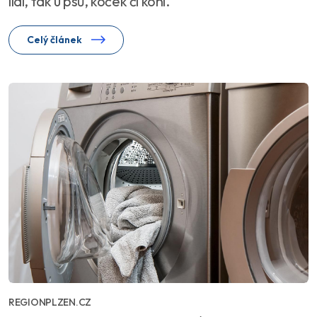
lidí, tak u psů, koček či koní.
Celý článek
REGIONPLZEN.CZ