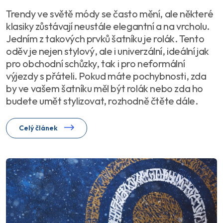
Trendy ve světě módy se často mění, ale některé
klasiky zůstávají neustále elegantní a na vrcholu.
Jedním z takových prvků šatníku je rolák. Tento
oděv je nejen stylový, ale i univerzální, ideální jak
pro obchodní schůzky, tak i pro neformální
výjezdy s přáteli. Pokud máte pochybnosti, zda
by ve vašem šatníku měl být rolák nebo zda ho
budete umět stylizovat, rozhodně čtěte dále.
Celý článek