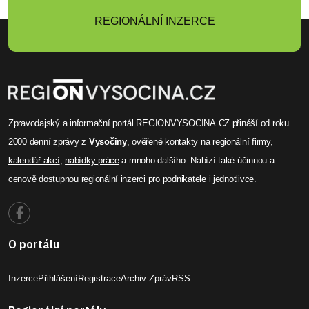
Zpravodajský a informační portál REGIONVYSOCINA.CZ přináší od roku
2000
denní zprávy
z
Vysočiny
, ověřené
kontakty na regionální firmy
,
kalendář akcí
,
nabídky práce
a mnoho dalšího. Nabízí také účinnou a
cenově dostupnou
regionální inzerci
pro podnikatele i jednotlivce.
O portálu
Inzerce
Přihlášení
Registrace
Archiv Zpráv
RSS
Regionální portály
REGIONPLZEN.CZ
REGIONPARDUBICKO.CZ