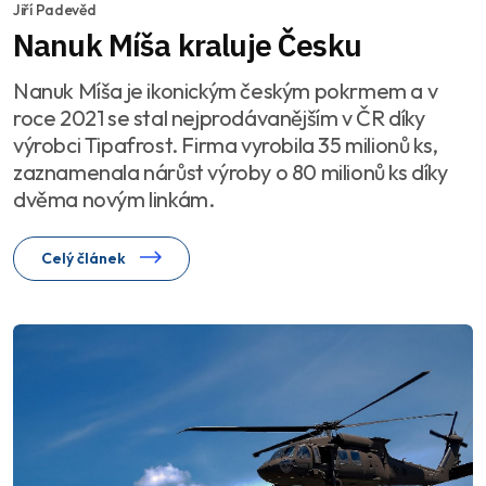
Jiří Padevěd
Nanuk Míša kraluje Česku
Nanuk Míša je ikonickým českým pokrmem a v
roce 2021 se stal nejprodávanějším v ČR díky
výrobci Tipafrost. Firma vyrobila 35 milionů ks,
zaznamenala nárůst výroby o 80 milionů ks díky
dvěma novým linkám.
Celý článek